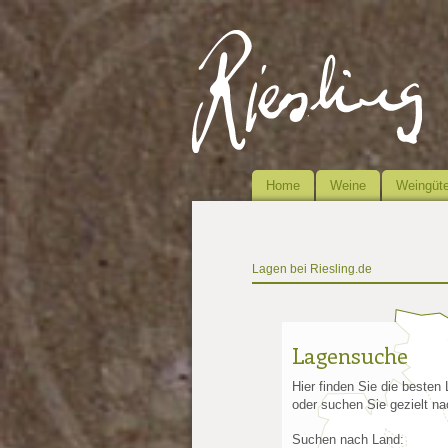
Home
Weine
Weingüte
Lagen bei Riesling.de
Lagensuche
Hier finden Sie die besten
oder suchen Sie gezielt na
Suchen nach Land: