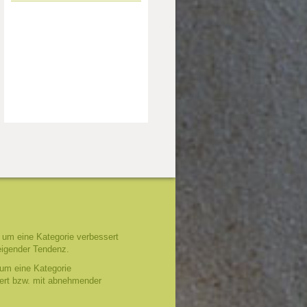
um eine Kategorie verbessert
eigender Tendenz.
um eine Kategorie
tert bzw. mit abnehmender