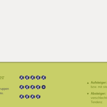
er
Aufsteiger:
bzw. mit st
ruppen
au.
Absteiger:
verschlech
Tendenz.