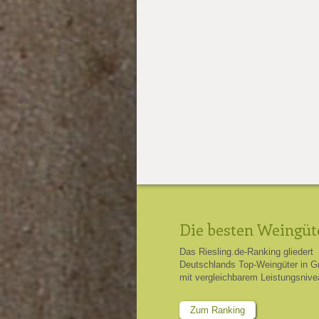
Die besten Weingüt
Das Riesling.de-Ranking gliedert
Deutschlands Top-Weingüter in G
mit vergleichbarem Leistungsnive
Zum Ranking