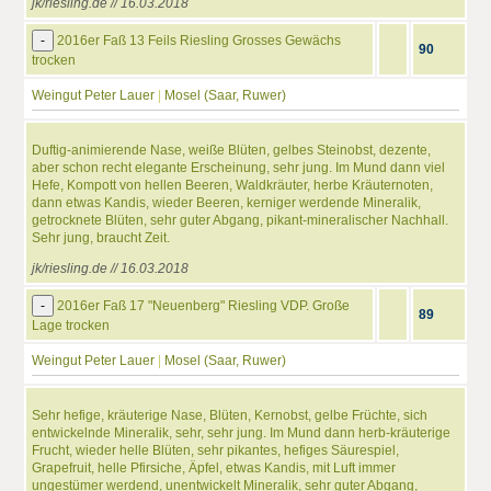
jk/riesling.de // 16.03.2018
-
2016er Faß 13 Feils Riesling Grosses Gewächs
90
trocken
Weingut Peter Lauer
|
Mosel (Saar, Ruwer)
Duftig-animierende Nase, weiße Blüten, gelbes Steinobst, dezente,
aber schon recht elegante Erscheinung, sehr jung. Im Mund dann viel
Hefe, Kompott von hellen Beeren, Waldkräuter, herbe Kräuternoten,
dann etwas Kandis, wieder Beeren, kerniger werdende Mineralik,
getrocknete Blüten, sehr guter Abgang, pikant-mineralischer Nachhall.
Sehr jung, braucht Zeit.
jk/riesling.de // 16.03.2018
-
2016er Faß 17 "Neuenberg" Riesling VDP. Große
89
Lage trocken
Weingut Peter Lauer
|
Mosel (Saar, Ruwer)
Sehr hefige, kräuterige Nase, Blüten, Kernobst, gelbe Früchte, sich
entwickelnde Mineralik, sehr, sehr jung. Im Mund dann herb-kräuterige
Frucht, wieder helle Blüten, sehr pikantes, hefiges Säurespiel,
Grapefruit, helle Pfirsiche, Äpfel, etwas Kandis, mit Luft immer
ungestümer werdend, unentwickelt Mineralik, sehr guter Abgang,