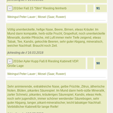
-
2016er Faß 15 "Stirn" Riesling feinherb
91
Weingut Peter Lauer
|
Mosel (Saar, Ruwer)
Völlig unentwickelte, hefige Nase, Beere, Birnen, etwas Kräuter. Im
Mund dann kompakte, herb-süße Frucht, Grapefruit, noch unentwickelte
Mineralik, dunkle Pfirsiche, mit Luft immer mehr Tiefe zeigend, etwas
Tabak, Tee, Kandis, gekochte Beeren, sehr guter Abgang, mineralisch,
weicher Nachhall. Braucht noch Zeit.
jk/riesling.de // 16.03.2018
-
2016er Ayler Kupp Faß 8 Riesling Kabinett VDP.
90
Große Lage
Weingut Peter Lauer
|
Mosel (Saar, Ruwer)
Sehr animierende, extraktreiche Nase, gelbe Früchte, Zitrus, ätherische
Noten, Blüten, pikantes Säurespiel. Im Mund dann herb-süße Mineralik,
zarter Schmelz, pikantes, kräuteriges Säurespiel, Kandis, etwas Hefe,
noch sehr jugendlich, immer schöner werdender Säurebogen, sehr
guter Abgang, langer, pikant-mineralischer, leicht tabakiger Nachhall.
Vorbildlicher Kabinett für lange Reife!