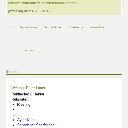
pikanter, mineralisch-animierender Nachhall.
jk/riesling.de // 16.03.2018
liegen lassen
schon trinkbar
trinken
austrinken
vorbei
Steckbrief
Weingut Peter Lauer
Rebfläche: 8 Hektar
Rebsorten:
Riesling
Lagen:
Ayler Kupp
Schodener Saarfeilser