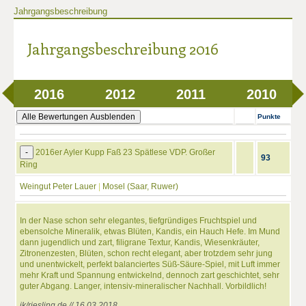
Jahrgangsbeschreibung
Jahrgangsbeschreibung 2016
2016
2012
2011
2010
Alle Bewertungen Ausblenden
Punkte
-
2016er Ayler Kupp Faß 23 Spätlese VDP. Großer
93
Ring
Weingut Peter Lauer
|
Mosel (Saar, Ruwer)
In der Nase schon sehr elegantes, tiefgründiges Fruchtspiel und
ebensolche Mineralik, etwas Blüten, Kandis, ein Hauch Hefe. Im Mund
dann jugendlich und zart, filigrane Textur, Kandis, Wiesenkräuter,
Zitronenzesten, Blüten, schon recht elegant, aber trotzdem sehr jung
und unentwickelt, perfekt balanciertes Süß-Säure-Spiel, mit Luft immer
mehr Kraft und Spannung entwickelnd, dennoch zart geschichtet, sehr
guter Abgang. Langer, intensiv-mineralischer Nachhall. Vorbildlich!
jk/riesling.de // 16.03.2018