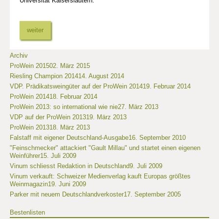
Universität Kaiserslautern.
weiter
Archiv
ProWein 2015
02. März 2015
Riesling Champion 2014
14. August 2014
VDP. Prädikatsweingüter auf der ProWein 2014
19. Februar 2014
ProWein 2014
18. Februar 2014
ProWein 2013: so international wie nie
27. März 2013
VDP auf der ProWein 2013
19. März 2013
ProWein 2013
18. März 2013
Falstaff mit eigener Deutschland-Ausgabe
16. September 2010
"Feinschmecker" attackiert "Gault Millau" und startet einen eigenen
Weinführer
15. Juli 2009
Vinum schliesst Redaktion in Deutschland
9. Juli 2009
Vinum verkauft: Schweizer Medienverlag kauft Europas größtes
Weinmagazin
19. Juni 2009
Parker mit neuem Deutschlandverkoster
17. September 2005
Bestenlisten