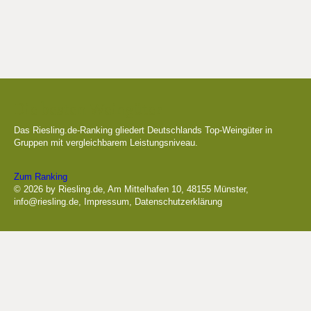
Die besten Weingüter
Das Riesling.de-Ranking gliedert Deutschlands Top-Weingüter in
Gruppen mit vergleichbarem Leistungsniveau.
Zum Ranking
© 2026 by Riesling.de, Am Mittelhafen 10, 48155 Münster,
info@riesling.de
,
Impressum
,
Datenschutzerklärung