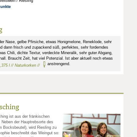
eißwein / Riesling
Punkte
g
 der Nase, gelbe Pfirsiche, etwas Honigmelone, Reneklode, sehr
und dann frisch und zupackend süß, perfektes, sehr forderndes
was Chili, dichte Textur, verdeckte Mineralik, sehr guter Abgang,
all. Braucht Zeit, hat viel Potenzial. Ist aber aktuell noch etwas
anstrengend.
0,375 l // Naturkorken //
sching
hing ist aus der fränkischen
Neben der Hauptrebsorte des
 Bocksbeutel), wird Riesling zu
sophie beschreibt das Weingut so: