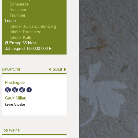
Scheurebe
Rieslaner
Traminer
Lagen:
Iphöfer Julius-Echter-Berg
Iphöfer Kronsberg
Iphöfer Kalb
Ø Ertrag: 55 hl/ha
Jahresprod: 650000 000 Fl.
Bewertung
2019
Riesling.de
Gault Millau
keine Angabe
Top Weine