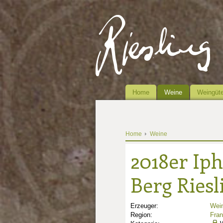
Home
Weine
Weingüte
Home
Weine
2018er Iph
Berg Riesl
Erzeuger:
Wein
Region:
Fra