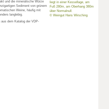
rakt und die mineralische Würze
liegt in einer Kessellage, am
inzigartigen Sediment von grünem
Fuß 280m, am Oberhang 380m
romatischen Weine, häufig mit
über Normalnull.
onders langlebig.
© Weingut Hans Wirsching
g aus dem Katalog der VDP-