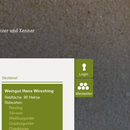
inzer und Kenner
Login
Steckbrief
Weingut Hans Wirsching
Weinkeller
Rebfläche: 90 Hektar
Rebsorten:
Riesling
Silvaner
Weißburgunder
Grauburgunder
Chardonnay