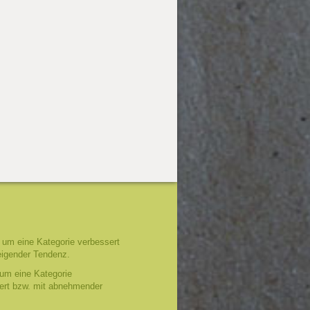
um eine Kategorie verbessert
eigender Tendenz.
um eine Kategorie
tert bzw. mit abnehmender