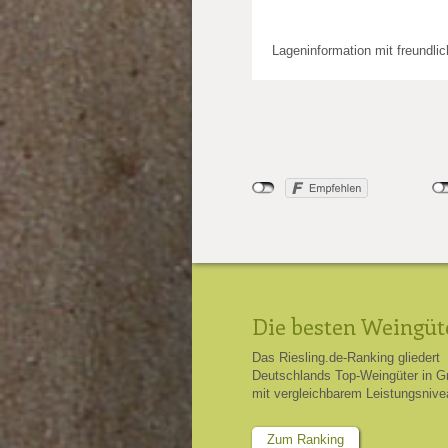
Lageninformation mit freundli
Die besten Weingüt
Das Riesling.de-Ranking gliedert
Deutschlands Top-Weingüter in G
mit vergleichbarem Leistungsnive
Zum Ranking