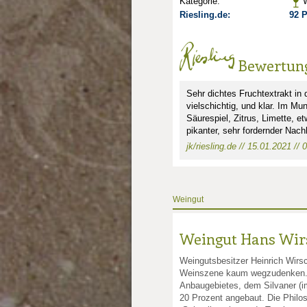
Kategorie:
W
Riesling.de:
92 
Bewertun
Sehr dichtes Fruchtextrakt in
vielschichtig, und klar. Im M
Säurespiel, Zitrus, Limette, et
pikanter, sehr fordernder Nachh
jk/riesling.de // 15.01.2021 // 
nkte: 3.5
e Punkte: 3.5
ng.de Punkte: 3.5
Weingut
Weingut Hans Wir
Weingutsbesitzer Heinrich Wirsc
Weinszene kaum wegzudenken. 
Anbaugebietes, dem Silvaner (im
20 Prozent angebaut. Die Philo