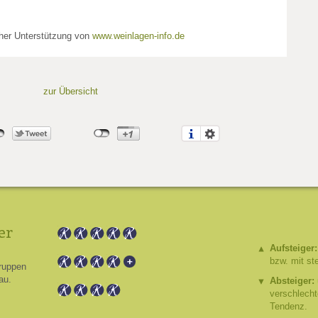
cher Unterstützung von
www.weinlagen-info.de
zur Übersicht
er
Aufsteiger:
bzw. mit st
ruppen
au.
Absteiger:
verschlech
Tendenz.