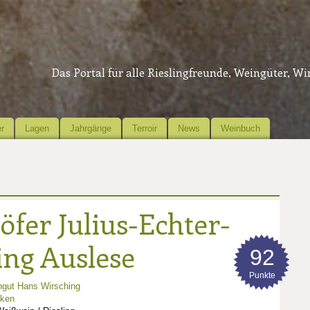
Das Portal für alle Rieslingfreunde, Weingüter, W
r
Lagen
Jahrgänge
Terroir
News
Weinbuch
öfer Julius-Echter-
ing Auslese
92
Punkte
gut Hans Wirsching
nken