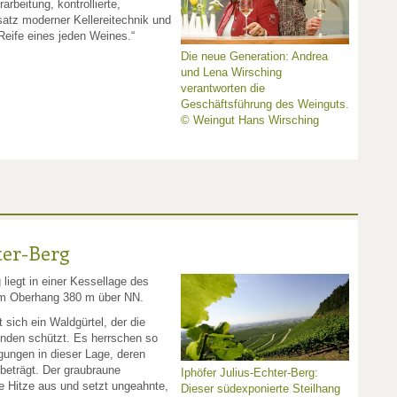
rbeitung, kontrollierte,
satz moderner Kellereitechnik und
 Reife eines jeden Weines.“
Die neue Generation: Andrea
und Lena Wirsching
verantworten die
Geschäftsführung des Weinguts.
© Weingut Hans Wirsching
ter-Berg
 liegt in einer Kessellage des
am Oberhang 380 m über NN.
 sich ein Waldgürtel, der die
inden schützt. Es herrschen so
gungen in dieser Lage, deren
eträgt. Der graubraune
Iphöfer Julius-Echter-Berg:
e Hitze aus und setzt ungeahnte,
Dieser südexponierte Steilhang