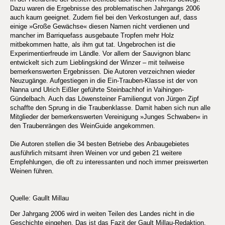
Dazu waren die Ergebnisse des problematischen Jahrgangs 2006
auch kaum geeignet. Zudem fiel bei den Verkostungen auf, dass
einige »Große Gewächse« diesen Namen nicht verdienen und
mancher im Barriquefass ausgebaute Tropfen mehr Holz
mitbekommen hatte, als ihm gut tat. Ungebrochen ist die
Experimentierfreude im Ländle. Vor allem der Sauvignon blanc
entwickelt sich zum Lieblingskind der Winzer – mit teilweise
bemerkenswerten Ergebnissen. Die Autoren verzeichnen wieder
Neuzugänge. Aufgestiegen in die Ein-Trauben-Klasse ist der von
Nanna und Ulrich Eißler geführte Steinbachhof in Vaihingen-
Gündelbach. Auch das Löwensteiner Familiengut von Jürgen Zipf
schaffte den Sprung in die Traubenklasse. Damit haben sich nun alle
Mitglieder der bemerkenswerten Vereinigung »Junges Schwaben« in
den Traubenrängen des WeinGuide angekommen.
Die Autoren stellen die 34 besten Betriebe des Anbaugebietes
ausführlich mitsamt ihren Weinen vor und geben 21 weitere
Empfehlungen, die oft zu interessanten und noch immer preiswerten
Weinen führen.
Quelle: Gaullt Millau
Der Jahrgang 2006 wird in weiten Teilen des Landes nicht in die
Geschichte eingehen. Das ist das Fazit der Gault Millau-Redaktion,