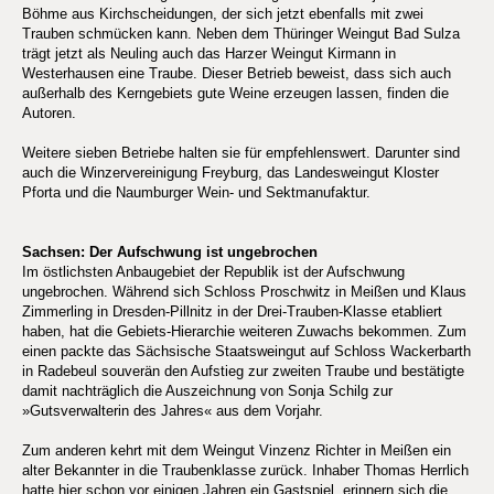
Böhme aus Kirchscheidungen, der sich jetzt ebenfalls mit zwei
Trauben schmücken kann. Neben dem Thüringer Weingut Bad Sulza
trägt jetzt als Neuling auch das Harzer Weingut Kirmann in
Westerhausen eine Traube. Dieser Betrieb beweist, dass sich auch
außerhalb des Kerngebiets gute Weine erzeugen lassen, finden die
Autoren.
Weitere sieben Betriebe halten sie für empfehlenswert. Darunter sind
auch die Winzervereinigung Freyburg, das Landesweingut Kloster
Pforta und die Naumburger Wein- und Sektmanufaktur.
Sachsen: Der Aufschwung ist ungebrochen
Im östlichsten Anbaugebiet der Republik ist der Aufschwung
ungebrochen. Während sich Schloss Proschwitz in Meißen und Klaus
Zimmerling in Dresden-Pillnitz in der Drei-Trauben-Klasse etabliert
haben, hat die Gebiets-Hierarchie weiteren Zuwachs bekommen. Zum
einen packte das Sächsische Staatsweingut auf Schloss Wackerbarth
in Radebeul souverän den Aufstieg zur zweiten Traube und bestätigte
damit nachträglich die Auszeichnung von Sonja Schilg zur
»Gutsverwalterin des Jahres« aus dem Vorjahr.
Zum anderen kehrt mit dem Weingut Vinzenz Richter in Meißen ein
alter Bekannter in die Traubenklasse zurück. Inhaber Thomas Herrlich
hatte hier schon vor einigen Jahren ein Gastspiel, erinnern sich die