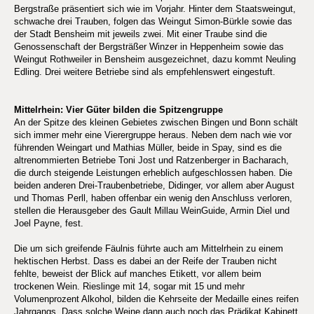
Bergstraße präsentiert sich wie im Vorjahr. Hinter dem Staatsweingut,
schwache drei Trauben, folgen das Weingut Simon-Bürkle sowie das
der Stadt Bensheim mit jeweils zwei. Mit einer Traube sind die
Genossenschaft der Bergsträßer Winzer in Heppenheim sowie das
Weingut Rothweiler in Bensheim ausgezeichnet, dazu kommt Neuling
Edling. Drei weitere Betriebe sind als empfehlenswert eingestuft.
Mittelrhein: Vier Güter bilden die Spitzengruppe
An der Spitze des kleinen Gebietes zwischen Bingen und Bonn schält
sich immer mehr eine Vierergruppe heraus. Neben dem nach wie vor
führenden Weingart und Mathias Müller, beide in Spay, sind es die
altrenommierten Betriebe Toni Jost und Ratzenberger in Bacharach,
die durch steigende Leistungen erheblich aufgeschlossen haben. Die
beiden anderen Drei-Traubenbetriebe, Didinger, vor allem aber August
und Thomas Perll, haben offenbar ein wenig den Anschluss verloren,
stellen die Herausgeber des Gault Millau WeinGuide, Armin Diel und
Joel Payne, fest.
Die um sich greifende Fäulnis führte auch am Mittelrhein zu einem
hektischen Herbst. Dass es dabei an der Reife der Trauben nicht
fehlte, beweist der Blick auf manches Etikett, vor allem beim
trockenen Wein. Rieslinge mit 14, sogar mit 15 und mehr
Volumenprozent Alkohol, bilden die Kehrseite der Medaille eines reifen
Jahrgangs. Dass solche Weine dann auch noch das Prädikat Kabinett