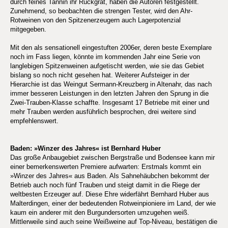
durch feines Tannin ihr Rückgrat, haben die Autoren festgestellt.
Zunehmend, so beobachten die strengen Tester, wird den Ahr-
Rotweinen von den Spitzenerzeugern auch Lagerpotenzial
mitgegeben.
Mit den als sensationell eingestuften 2006er, deren beste Exemplare
noch im Fass liegen, könnte im kommenden Jahr eine Serie von
langlebigen Spitzenweinen aufgetischt werden, wie sie das Gebiet
bislang so noch nicht gesehen hat. Weiterer Aufsteiger in der
Hierarchie ist das Weingut Sermann-Kreuzberg in Altenahr, das nach
immer besseren Leistungen in den letzten Jahren den Sprung in die
Zwei-Trauben-Klasse schaffte. Insgesamt 17 Betriebe mit einer und
mehr Trauben werden ausführlich besprochen, drei weitere sind
empfehlenswert.
Baden: »Winzer des Jahres« ist Bernhard Huber
Das große Anbaugebiet zwischen Bergstraße und Bodensee kann mir
einer bemerkenswerten Premiere aufwarten: Erstmals kommt ein
»Winzer des Jahres« aus Baden. Als Sahnehäubchen bekommt der
Betrieb auch noch fünf Trauben und steigt damit in die Riege der
weltbesten Erzeuger auf. Diese Ehre widerfährt Bernhard Huber aus
Malterdingen, einer der bedeutenden Rotweinpioniere im Land, der wie
kaum ein anderer mit den Burgundersorten umzugehen weiß.
Mittlerweile sind auch seine Weißweine auf Top-Niveau, bestätigen die