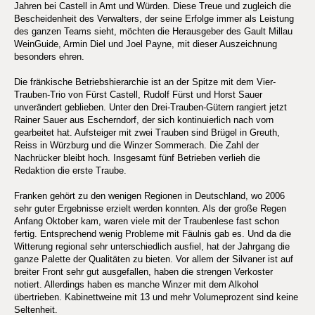
Jahren bei Castell in Amt und Würden. Diese Treue und zugleich die
Bescheidenheit des Verwalters, der seine Erfolge immer als Leistung
des ganzen Teams sieht, möchten die Herausgeber des Gault Millau
WeinGuide, Armin Diel und Joel Payne, mit dieser Auszeichnung
besonders ehren.
Die fränkische Betriebshierarchie ist an der Spitze mit dem Vier-
Trauben-Trio von Fürst Castell, Rudolf Fürst und Horst Sauer
unverändert geblieben. Unter den Drei-Trauben-Gütern rangiert jetzt
Rainer Sauer aus Escherndorf, der sich kontinuierlich nach vorn
gearbeitet hat. Aufsteiger mit zwei Trauben sind Brügel in Greuth,
Reiss in Würzburg und die Winzer Sommerach. Die Zahl der
Nachrücker bleibt hoch. Insgesamt fünf Betrieben verlieh die
Redaktion die erste Traube.
Franken gehört zu den wenigen Regionen in Deutschland, wo 2006
sehr guter Ergebnisse erzielt werden konnten. Als der große Regen
Anfang Oktober kam, waren viele mit der Traubenlese fast schon
fertig. Entsprechend wenig Probleme mit Fäulnis gab es. Und da die
Witterung regional sehr unterschiedlich ausfiel, hat der Jahrgang die
ganze Palette der Qualitäten zu bieten. Vor allem der Silvaner ist auf
breiter Front sehr gut ausgefallen, haben die strengen Verkoster
notiert. Allerdings haben es manche Winzer mit dem Alkohol
übertrieben. Kabinettweine mit 13 und mehr Volumeprozent sind keine
Seltenheit.