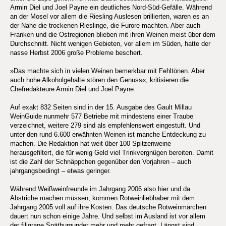
Armin Diel und Joel Payne ein deutliches Nord-Süd-Gefälle. Während
an der Mosel vor allem die Riesling Auslesen brillierten, waren es an
der Nahe die trockenen Rieslinge, die Furore machten. Aber auch
Franken und die Ostregionen blieben mit ihren Weinen meist über dem
Durchschnitt. Nicht wenigen Gebieten, vor allem im Süden, hatte der
nasse Herbst 2006 große Probleme beschert.
»Das machte sich in vielen Weinen bemerkbar mit Fehltönen. Aber
auch hohe Alkoholgehalte stören den Genuss«, kritisieren die
Chefredakteure Armin Diel und Joel Payne.
Auf exakt 832 Seiten sind in der 15. Ausgabe des Gault Millau
WeinGuide nunmehr 577 Betriebe mit mindestens einer Traube
verzeichnet, weitere 279 sind als empfehlenswert eingestuft. Und
unter den rund 6.600 erwähnten Weinen ist manche Entdeckung zu
machen. Die Redaktion hat weit über 100 Spitzenweine
herausgefiltert, die für wenig Geld viel Trinkvergnügen bereiten. Damit
ist die Zahl der Schnäppchen gegenüber den Vorjahren – auch
jahrgangsbedingt – etwas geringer.
Während Weißweinfreunde im Jahrgang 2006 also hier und da
Abstriche machen müssen, kommen Rotweinliebhaber mit dem
Jahrgang 2005 voll auf ihre Kosten. Das deutsche Rotweinmärchen
dauert nun schon einige Jahre. Und selbst im Ausland ist vor allem
der filigrane Spätburgunder mehr und mehr gefragt. Längst sind