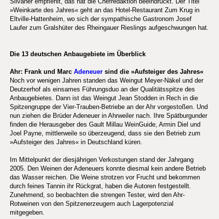
Silvaner empfiehlt, das hat die Chefredaktion beeindruckt. Der Titel
»Weinkarte des Jahres« geht an das Hotel-Restaurant Zum Krug in
Eltville-Hattenheim, wo sich der sympathische Gastronom Josef
Laufer zum Gralshüter des Rheingauer Rieslings aufgeschwungen hat.
Die 13 deutschen Anbaugebiete im Überblick
Ahr: Frank und Marc
Adeneuer
sind die »Aufsteiger des Jahres«
Noch vor wenigen Jahren standen das Weingut Meyer-Näkel und der
Deutzerhof als einsames Führungsduo an der Qualitätsspitze des
Anbaugebietes. Dann ist das Weingut Jean Stodden in Rech in die
Spitzengruppe der Vier-Trauben-Betriebe an der Ahr vorgestoßen. Und
nun ziehen die Brüder Adeneuer in Ahrweiler nach. Ihre Spätburgunder
finden die Herausgeber des Gault Millau WeinGuide, Armin Diel und
Joel Payne, mittlerweile so überzeugend, dass sie den Betrieb zum
»Aufsteiger des Jahres« in Deutschland küren.
Im Mittelpunkt der diesjährigen Verkostungen stand der Jahrgang
2005. Den Weinen der Adeneuers konnte diesmal kein andere Betrieb
das Wasser reichen. Die Weine strotzen vor Frucht und bekommen
durch feines Tannin ihr Rückgrat, haben die Autoren festgestellt.
Zunehmend, so beobachten die strengen Tester, wird den Ahr-
Rotweinen von den Spitzenerzeugern auch Lagerpotenzial
mitgegeben.