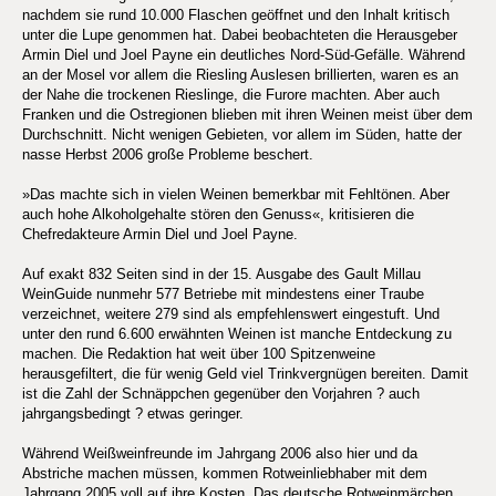
nachdem sie rund 10.000 Flaschen geöffnet und den Inhalt kritisch
unter die Lupe genommen hat. Dabei beobachteten die Herausgeber
Armin Diel und Joel Payne ein deutliches Nord-Süd-Gefälle. Während
an der Mosel vor allem die Riesling Auslesen brillierten, waren es an
der Nahe die trockenen Rieslinge, die Furore machten. Aber auch
Franken und die Ostregionen blieben mit ihren Weinen meist über dem
Durchschnitt. Nicht wenigen Gebieten, vor allem im Süden, hatte der
nasse Herbst 2006 große Probleme beschert.
»Das machte sich in vielen Weinen bemerkbar mit Fehltönen. Aber
auch hohe Alkoholgehalte stören den Genuss«, kritisieren die
Chefredakteure Armin Diel und Joel Payne.
Auf exakt 832 Seiten sind in der 15. Ausgabe des Gault Millau
WeinGuide nunmehr 577 Betriebe mit mindestens einer Traube
verzeichnet, weitere 279 sind als empfehlenswert eingestuft. Und
unter den rund 6.600 erwähnten Weinen ist manche Entdeckung zu
machen. Die Redaktion hat weit über 100 Spitzenweine
herausgefiltert, die für wenig Geld viel Trinkvergnügen bereiten. Damit
ist die Zahl der Schnäppchen gegenüber den Vorjahren ? auch
jahrgangsbedingt ? etwas geringer.
Während Weißweinfreunde im Jahrgang 2006 also hier und da
Abstriche machen müssen, kommen Rotweinliebhaber mit dem
Jahrgang 2005 voll auf ihre Kosten. Das deutsche Rotweinmärchen