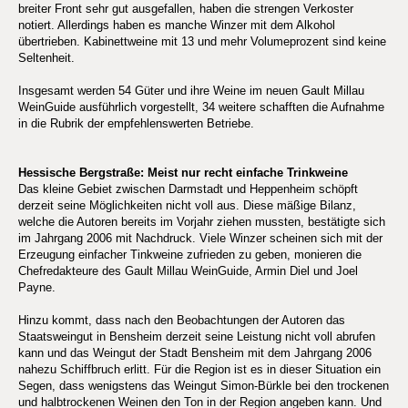
breiter Front sehr gut ausgefallen, haben die strengen Verkoster
notiert. Allerdings haben es manche Winzer mit dem Alkohol
übertrieben. Kabinettweine mit 13 und mehr Volumeprozent sind keine
Seltenheit.
Insgesamt werden 54 Güter und ihre Weine im neuen Gault Millau
WeinGuide ausführlich vorgestellt, 34 weitere schafften die Aufnahme
in die Rubrik der empfehlenswerten Betriebe.
Hessische Bergstraße: Meist nur recht einfache Trinkweine
Das kleine Gebiet zwischen Darmstadt und Heppenheim schöpft
derzeit seine Möglichkeiten nicht voll aus. Diese mäßige Bilanz,
welche die Autoren bereits im Vorjahr ziehen mussten, bestätigte sich
im Jahrgang 2006 mit Nachdruck. Viele Winzer scheinen sich mit der
Erzeugung einfacher Tinkweine zufrieden zu geben, monieren die
Chefredakteure des Gault Millau WeinGuide, Armin Diel und Joel
Payne.
Hinzu kommt, dass nach den Beobachtungen der Autoren das
Staatsweingut in Bensheim derzeit seine Leistung nicht voll abrufen
kann und das Weingut der Stadt Bensheim mit dem Jahrgang 2006
nahezu Schiffbruch erlitt. Für die Region ist es in dieser Situation ein
Segen, dass wenigstens das Weingut Simon-Bürkle bei den trockenen
und halbtrockenen Weinen den Ton in der Region angeben kann. Und