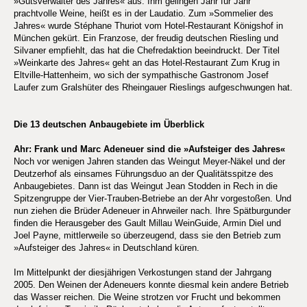
»Gutsverwalter des Jahres« aus. Ihm gelingen Jahr für Jahr
prachtvolle Weine, heißt es in der Laudatio. Zum »Sommelier des
Jahres« wurde Stéphane Thuriot vom Hotel-Restaurant Königshof in
München gekürt. Ein Franzose, der freudig deutschen Riesling und
Silvaner empfiehlt, das hat die Chefredaktion beeindruckt. Der Titel
»Weinkarte des Jahres« geht an das Hotel-Restaurant Zum Krug in
Eltville-Hattenheim, wo sich der sympathische Gastronom Josef
Laufer zum Gralshüter des Rheingauer Rieslings aufgeschwungen hat.
Die 13 deutschen Anbaugebiete im Überblick
Ahr: Frank und Marc Adeneuer sind die »Aufsteiger des Jahres«
Noch vor wenigen Jahren standen das Weingut Meyer-Näkel und der
Deutzerhof als einsames Führungsduo an der Qualitätsspitze des
Anbaugebietes. Dann ist das Weingut Jean Stodden in Rech in die
Spitzengruppe der Vier-Trauben-Betriebe an der Ahr vorgestoßen. Und
nun ziehen die Brüder Adeneuer in Ahrweiler nach. Ihre Spätburgunder
finden die Herausgeber des Gault Millau WeinGuide, Armin Diel und
Joel Payne, mittlerweile so überzeugend, dass sie den Betrieb zum
»Aufsteiger des Jahres« in Deutschland küren.
Im Mittelpunkt der diesjährigen Verkostungen stand der Jahrgang
2005. Den Weinen der Adeneuers konnte diesmal kein andere Betrieb
das Wasser reichen. Die Weine strotzen vor Frucht und bekommen