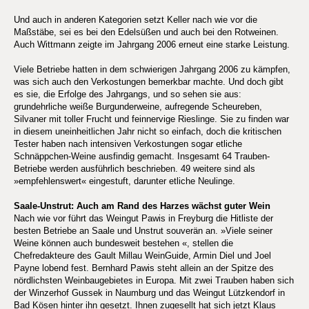
Und auch in anderen Kategorien setzt Keller nach wie vor die
Maßstäbe, sei es bei den Edelsüßen und auch bei den Rotweinen.
Auch Wittmann zeigte im Jahrgang 2006 erneut eine starke Leistung.
Viele Betriebe hatten in dem schwierigen Jahrgang 2006 zu kämpfen,
was sich auch den Verkostungen bemerkbar machte. Und doch gibt
es sie, die Erfolge des Jahrgangs, und so sehen sie aus:
grundehrliche weiße Burgunderweine, aufregende Scheureben,
Silvaner mit toller Frucht und feinnervige Rieslinge. Sie zu finden war
in diesem uneinheitlichen Jahr nicht so einfach, doch die kritischen
Tester haben nach intensiven Verkostungen sogar etliche
Schnäppchen-Weine ausfindig gemacht. Insgesamt 64 Trauben-
Betriebe werden ausführlich beschrieben. 49 weitere sind als
»empfehlenswert« eingestuft, darunter etliche Neulinge.
Saale-Unstrut: Auch am Rand des Harzes wächst guter Wein
Nach wie vor führt das Weingut Pawis in Freyburg die Hitliste der
besten Betriebe an Saale und Unstrut souverän an. »Viele seiner
Weine können auch bundesweit bestehen «, stellen die
Chefredakteure des Gault Millau WeinGuide, Armin Diel und Joel
Payne lobend fest. Bernhard Pawis steht allein an der Spitze des
nördlichsten Weinbaugebietes in Europa. Mit zwei Trauben haben sich
der Winzerhof Gussek in Naumburg und das Weingut Lützkendorf in
Bad Kösen hinter ihn gesetzt. Ihnen zugesellt hat sich jetzt Klaus