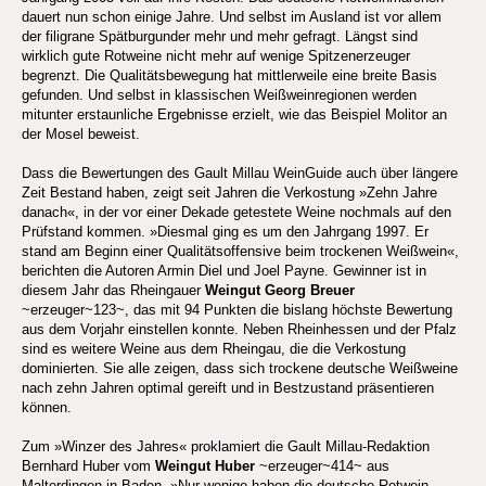
dauert nun schon einige Jahre. Und selbst im Ausland ist vor allem
der filigrane Spätburgunder mehr und mehr gefragt. Längst sind
wirklich gute Rotweine nicht mehr auf wenige Spitzenerzeuger
begrenzt. Die Qualitätsbewegung hat mittlerweile eine breite Basis
gefunden. Und selbst in klassischen Weißweinregionen werden
mitunter erstaunliche Ergebnisse erzielt, wie das Beispiel Molitor an
der Mosel beweist.
Dass die Bewertungen des Gault Millau WeinGuide auch über längere
Zeit Bestand haben, zeigt seit Jahren die Verkostung »Zehn Jahre
danach«, in der vor einer Dekade getestete Weine nochmals auf den
Prüfstand kommen. »Diesmal ging es um den Jahrgang 1997. Er
stand am Beginn einer Qualitätsoffensive beim trockenen Weißwein«,
berichten die Autoren Armin Diel und Joel Payne. Gewinner ist in
diesem Jahr das Rheingauer
Weingut Georg Breuer
~erzeuger~123~, das mit 94 Punkten die bislang höchste Bewertung
aus dem Vorjahr einstellen konnte. Neben Rheinhessen und der Pfalz
sind es weitere Weine aus dem Rheingau, die die Verkostung
dominierten. Sie alle zeigen, dass sich trockene deutsche Weißweine
nach zehn Jahren optimal gereift und in Bestzustand präsentieren
können.
Zum »Winzer des Jahres« proklamiert die Gault Millau-Redaktion
Bernhard Huber vom
Weingut Huber
~erzeuger~414~ aus
Malterdingen in Baden. »Nur wenige haben die deutsche Rotwein-