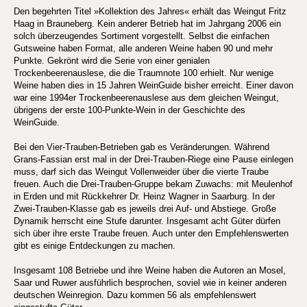
Den begehrten Titel »Kollektion des Jahres« erhält das Weingut Fritz
Haag in Brauneberg. Kein anderer Betrieb hat im Jahrgang 2006 ein
solch überzeugendes Sortiment vorgestellt. Selbst die einfachen
Gutsweine haben Format, alle anderen Weine haben 90 und mehr
Punkte. Gekrönt wird die Serie von einer genialen
Trockenbeerenauslese, die die Traumnote 100 erhielt. Nur wenige
Weine haben dies in 15 Jahren WeinGuide bisher erreicht. Einer davon
war eine 1994er Trockenbeerenauslese aus dem gleichen Weingut,
übrigens der erste 100-Punkte-Wein in der Geschichte des
WeinGuide.
Bei den Vier-Trauben-Betrieben gab es Veränderungen. Während
Grans-Fassian erst mal in der Drei-Trauben-Riege eine Pause einlegen
muss, darf sich das Weingut Vollenweider über die vierte Traube
freuen. Auch die Drei-Trauben-Gruppe bekam Zuwachs: mit Meulenhof
in Erden und mit Rückkehrer Dr. Heinz Wagner in Saarburg. In der
Zwei-Trauben-Klasse gab es jeweils drei Auf- und Abstiege. Große
Dynamik herrscht eine Stufe darunter. Insgesamt acht Güter dürfen
sich über ihre erste Traube freuen. Auch unter den Empfehlenswerten
gibt es einige Entdeckungen zu machen.
Insgesamt 108 Betriebe und ihre Weine haben die Autoren an Mosel,
Saar und Ruwer ausführlich besprochen, soviel wie in keiner anderen
deutschen Weinregion. Dazu kommen 56 als empfehlenswert