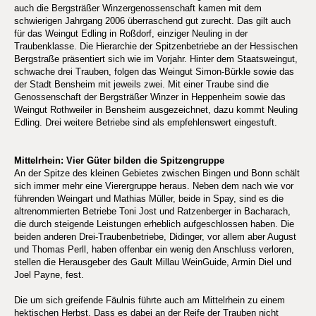
auch die Bergsträßer Winzergenossenschaft kamen mit dem
schwierigen Jahrgang 2006 überraschend gut zurecht. Das gilt auch
für das Weingut Edling in Roßdorf, einziger Neuling in der
Traubenklasse. Die Hierarchie der Spitzenbetriebe an der Hessischen
Bergstraße präsentiert sich wie im Vorjahr. Hinter dem Staatsweingut,
schwache drei Trauben, folgen das Weingut Simon-Bürkle sowie das
der Stadt Bensheim mit jeweils zwei. Mit einer Traube sind die
Genossenschaft der Bergsträßer Winzer in Heppenheim sowie das
Weingut Rothweiler in Bensheim ausgezeichnet, dazu kommt Neuling
Edling. Drei weitere Betriebe sind als empfehlenswert eingestuft.
Mittelrhein: Vier Güter bilden die Spitzengruppe
An der Spitze des kleinen Gebietes zwischen Bingen und Bonn schält
sich immer mehr eine Vierergruppe heraus. Neben dem nach wie vor
führenden Weingart und Mathias Müller, beide in Spay, sind es die
altrenommierten Betriebe Toni Jost und Ratzenberger in Bacharach,
die durch steigende Leistungen erheblich aufgeschlossen haben. Die
beiden anderen Drei-Traubenbetriebe, Didinger, vor allem aber August
und Thomas Perll, haben offenbar ein wenig den Anschluss verloren,
stellen die Herausgeber des Gault Millau WeinGuide, Armin Diel und
Joel Payne, fest.
Die um sich greifende Fäulnis führte auch am Mittelrhein zu einem
hektischen Herbst. Dass es dabei an der Reife der Trauben nicht