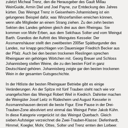
zuletzt Micheal Trenz, den die Herausgeber des Gault Millau
WeinGuide, Armin Diel und Joel Payne, zur Entdeckung des Jahres
kürten. Das Weingut Trenz in Geisenheim-Johannisberg ist ein
gelungenes Beispiel dafür, was Winzerfamilien erreichen können,
wenn alle Mitglieder an einem Strang ziehen. Zu den zehn besten
Sekten des Landes gehören gleich drei aus dem Rheingau. Sie
kommen von Mohr Erben, aus dem Sekthaus Solter und vom Weingut
Barth. Grandios der Auftritt des Weingutes Kesseler. Der
Assmannshäuser stellt den zweitbesten 2005er Spätburgunder des
Landes, nur knapp geschlagen von Dauersieger Friedrich Becker aus
der Pfalz. Auch bei den besten trockenen Rieslingen sprechen
Rheingauer ein gehöriges Wörtchen mit. Georg Breuer und Schloss
Johannisberg stellen Weine, die zu den besten Fünf in ganz
Deutschland gehören. Johannisberg zeigte gar den besten trockenen
Wein in der gesamten Gutsgeschichte.
In der Hitliste der besten Rheingauer Betriebe gibt es einige
Veränderungen. An der Spitze mit fünf Trauben steht nach wie vor
unangefochten das Weingut Robert Weil in Kiedrich. Dahinter machen
die Weingüter Josef Leitz in Rüdesheim und August Kesseler in
Assmannshausen derzeit die beste Figur. Eine Pause in der Drei-
Trauben-Zone absolviert erst einmal das Weingut Peter Jakob Kühn.
In diese Kategorie vorgerückt ist das Weingut Querbach. Gleich
sieben Aufsteiger verzeichnet die Zwei-Trauben-Klasse: Diefenhardt,
Himmel, Koegler, Mohr, Ottes, Solter und Trenz ernten den Lorbeer.