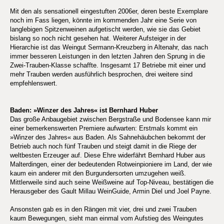
Mit den als sensationell eingestuften 2006er, deren beste Exemplare
noch im Fass liegen, könnte im kommenden Jahr eine Serie von
langlebigen Spitzenweinen aufgetischt werden, wie sie das Gebiet
bislang so noch nicht gesehen hat. Weiterer Aufsteiger in der
Hierarchie ist das Weingut Sermann-Kreuzberg in Altenahr, das nach
immer besseren Leistungen in den letzten Jahren den Sprung in die
Zwei-Trauben-Klasse schaffte. Insgesamt 17 Betriebe mit einer und
mehr Trauben werden ausführlich besprochen, drei weitere sind
empfehlenswert.
Baden: »Winzer des Jahres« ist Bernhard Huber
Das große Anbaugebiet zwischen Bergstraße und Bodensee kann mir
einer bemerkenswerten Premiere aufwarten: Erstmals kommt ein
»Winzer des Jahres« aus Baden. Als Sahnehäubchen bekommt der
Betrieb auch noch fünf Trauben und steigt damit in die Riege der
weltbesten Erzeuger auf. Diese Ehre widerfährt Bernhard Huber aus
Malterdingen, einer der bedeutenden Rotweinpioniere im Land, der wie
kaum ein anderer mit den Burgundersorten umzugehen weiß.
Mittlerweile sind auch seine Weißweine auf Top-Niveau, bestätigen die
Herausgeber des Gault Millau WeinGuide, Armin Diel und Joel Payne.
Ansonsten gab es in den Rängen mit vier, drei und zwei Trauben
kaum Bewegungen, sieht man einmal vom Aufstieg des Weingutes