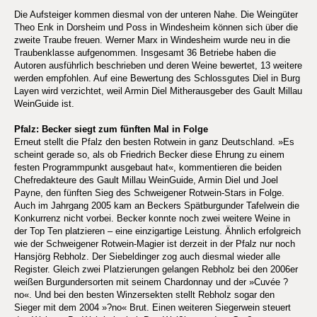
Die Aufsteiger kommen diesmal von der unteren Nahe. Die Weingüter
Theo Enk in Dorsheim und Poss in Windesheim können sich über die
zweite Traube freuen. Werner Marx in Windesheim wurde neu in die
Traubenklasse aufgenommen. Insgesamt 36 Betriebe haben die
Autoren ausführlich beschrieben und deren Weine bewertet, 13 weitere
werden empfohlen. Auf eine Bewertung des Schlossgutes Diel in Burg
Layen wird verzichtet, weil Armin Diel Mitherausgeber des Gault Millau
WeinGuide ist.
Pfalz: Becker siegt zum fünften Mal in Folge
Erneut stellt die Pfalz den besten Rotwein in ganz Deutschland. »Es
scheint gerade so, als ob Friedrich Becker diese Ehrung zu einem
festen Programmpunkt ausgebaut hat«, kommentieren die beiden
Chefredakteure des Gault Millau WeinGuide, Armin Diel und Joel
Payne, den fünften Sieg des Schweigener Rotwein-Stars in Folge.
Auch im Jahrgang 2005 kam an Beckers Spätburgunder Tafelwein die
Konkurrenz nicht vorbei. Becker konnte noch zwei weitere Weine in
der Top Ten platzieren – eine einzigartige Leistung. Ähnlich erfolgreich
wie der Schweigener Rotwein-Magier ist derzeit in der Pfalz nur noch
Hansjörg Rebholz. Der Siebeldinger zog auch diesmal wieder alle
Register. Gleich zwei Platzierungen gelangen Rebholz bei den 2006er
weißen Burgundersorten mit seinem Chardonnay und der »Cuvée ?
no«. Und bei den besten Winzersekten stellt Rebholz sogar den
Sieger mit dem 2004 »?no« Brut. Einen weiteren Siegerwein steuert