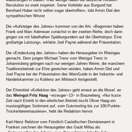
Revolution so stark inspiriert. Seine Vorbilder aus Burgund hat
Bernhard Huber nicht selten sogar übertroffen«, lobt Armin Diel den
sympathischen Winzer.
Die »Aufsteiger des Jahres« kommen von der Ahr. »Begonnen haben
Frank und Marc Adeneuer zunächst in der zweiten Reihe, doch dann
gingen sie mit fabelhaften Spätburgundern auf die Überholspur. Eine
großartige Leistung«, erklärte Joel Payne während der Präsentation.
Die »Entdeckung des Jahres« haben die Herausgeber im Rheingau
gemacht. Dem jungen Michael Trenz vom Weingut Trenz in
Johannisberg gelingen nach nur wenigen Jahren Weine, die manchem
Traditionsbetrieb zur Ehre gereichen würden, haben Armin Diel und
Joel Payne bei der Präsentation des WeinGuide in der Industrie- und
Handelskammer zu Koblenz am Mittwoch festgestellt.
Der Ehrentitel »Kollektion des Jahres« geht erneut an die Mosel: an
das
Weingut Fritz Haag
~erzeuger~13~ in Brauneberg. »Nur kurze
Zeit nach Eintritt in den elterlichen Betrieb tischt Oliver Haag ein
mustergültiges Sortiment auf, vom Gutsriesling bis zur 100-Punkte-
Trockenbeerenauslese«, hebt die Redaktion hervor.
Karl-Heinz Rebitzer vom Fürstlich Castellschen Domänenamt in
Franken zeichnen die Herausgeber des Gault Millau als