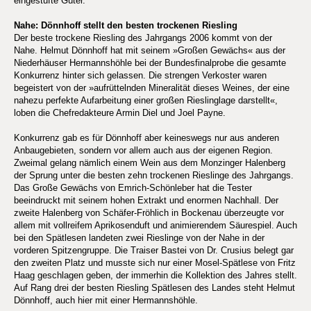
eingestufte Güter.
Nahe: Dönnhoff stellt den besten trockenen Riesling
Der beste trockene Riesling des Jahrgangs 2006 kommt von der
Nahe. Helmut Dönnhoff hat mit seinem »Großen Gewächs« aus der
Niederhäuser Hermannshöhle bei der Bundesfinalprobe die gesamte
Konkurrenz hinter sich gelassen. Die strengen Verkoster waren
begeistert von der »aufrüttelnden Mineralität dieses Weines, der eine
nahezu perfekte Aufarbeitung einer großen Rieslinglage darstellt«,
loben die Chefredakteure Armin Diel und Joel Payne.
Konkurrenz gab es für Dönnhoff aber keineswegs nur aus anderen
Anbaugebieten, sondern vor allem auch aus der eigenen Region.
Zweimal gelang nämlich einem Wein aus dem Monzinger Halenberg
der Sprung unter die besten zehn trockenen Rieslinge des Jahrgangs.
Das Große Gewächs von Emrich-Schönleber hat die Tester
beeindruckt mit seinem hohen Extrakt und enormen Nachhall. Der
zweite Halenberg von Schäfer-Fröhlich in Bockenau überzeugte vor
allem mit vollreifem Aprikosenduft und animierendem Säurespiel. Auch
bei den Spätlesen landeten zwei Rieslinge von der Nahe in der
vorderen Spitzengruppe. Die Traiser Bastei von Dr. Crusius belegt gar
den zweiten Platz und musste sich nur einer Mosel-Spätlese von Fritz
Haag geschlagen geben, der immerhin die Kollektion des Jahres stellt.
Auf Rang drei der besten Riesling Spätlesen des Landes steht Helmut
Dönnhoff, auch hier mit einer Hermannshöhle.