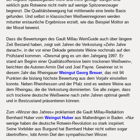
wirklich gute Rotweine nicht mehr auf wenige Spitzenerzeuger
begrenzt. Die Qualitätsbewegung hat mittlerweile eine breite Basis
gefunden. Und selbst in klassischen Weißweinregionen werden
mitunter erstaunliche Ergebnisse erzielt, wie das Beispiel Molitor an
der Mosel beweist.
Dass die Bewertungen des Gault Millau WeinGuide auch über längere
Zeit Bestand haben, zeigt seit Jahren die Verkostung »Zehn Jahre
danach«, in der vor einer Dekade getestete Weine nochmals auf den
Prüfstand kommen. »Diesmal ging es um den Jahrgang 1997. Er
stand am Beginn einer Qualitätsoffensive beim trockenen Weißwein«,
berichten die Autoren Armin Diel und Joel Payne. Gewinner ist in
diesem Jahr das Rheingauer
Weingut Georg Breuer
, das mit 94
Punkten die bislang höchste Bewertung aus dem Vorjahr einstellen
konnte. Neben Rheinhessen und der Pfalz sind es weitere Weine aus
dem Rheingau, die die Verkostung dominierten. Sie alle zeigen, dass
sich trockene deutsche Weißweine nach zehn Jahren optimal gereift
und in Bestzustand präsentieren können.
Zum »Winzer des Jahres« proklamiert die Gault Millau-Redaktion
Bernhard Huber vom
Weingut Huber
aus Malterdingen in Baden. »Nur
wenige haben die deutsche Rotwein-Revolution so stark inspiriert.
Seine Vorbilder aus Burgund hat Bernhard Huber nicht selten sogar
übertroffen«, lobt Armin Diel den sympathischen Winzer.