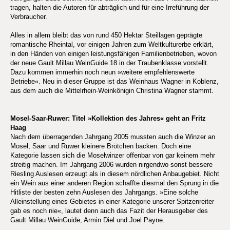
tragen, halten die Autoren für abträglich und für eine Irreführung der
Verbraucher.
Alles in allem bleibt das von rund 450 Hektar Steillagen geprägte
romantische Rheintal, vor einigen Jahren zum Weltkulturerbe erklärt,
in den Händen von einigen leistungsfähigen Familienbetrieben, wovon
der neue Gault Millau WeinGuide 18 in der Traubenklasse vorstellt.
Dazu kommen immerhin noch neun »weitere empfehlenswerte
Betriebe«. Neu in dieser Gruppe ist das Weinhaus Wagner in Koblenz,
aus dem auch die Mittelrhein-Weinkönigin Christina Wagner stammt.
Mosel-Saar-Ruwer: Titel »Kollektion des Jahres« geht an Fritz
Haag
Nach dem überragenden Jahrgang 2005 mussten auch die Winzer an
Mosel, Saar und Ruwer kleinere Brötchen backen. Doch eine
Kategorie lassen sich die Moselwinzer offenbar von gar keinem mehr
streitig machen. Im Jahrgang 2006 wurden nirgendwo sonst bessere
Riesling Auslesen erzeugt als in diesem nördlichen Anbaugebiet. Nicht
ein Wein aus einer anderen Region schaffte diesmal den Sprung in die
Hitliste der besten zehn Auslesen des Jahrgangs. »Eine solche
Alleinstellung eines Gebietes in einer Kategorie unserer Spitzenreiter
gab es noch nie«, lautet denn auch das Fazit der Herausgeber des
Gault Millau WeinGuide, Armin Diel und Joel Payne.