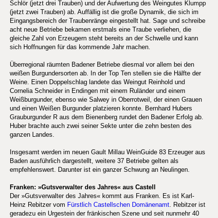
Schlör (jetzt drei Trauben) und der Aufwertung des Weingutes Klumpp
(jetzt zwei Trauben) ab. Auffällig ist die große Dynamik, die sich im
Eingangsbereich der Traubenränge eingestellt hat. Sage und schreibe
acht neue Betriebe bekamen erstmals eine Traube verliehen, die
gleiche Zahl von Erzeugern steht bereits an der Schwelle und kann
sich Hoffnungen für das kommende Jahr machen.
Überregional räumten Badener Betriebe diesmal vor allem bei den
weißen Burgundersorten ab. In der Top Ten stellen sie die Hälfte der
Weine. Einen Doppelschlag landete das Weingut Reinhold und
Cornelia Schneider in Endingen mit einem Ruländer und einem
Weißburgunder, ebenso wie Salwey in Oberrotweil, der einen Grauen
und einen Weißen Burgunder platzieren konnte. Bernhard Hubers
Grauburgunder R aus dem Bienenberg rundet den Badener Erfolg ab.
Huber brachte auch zwei seiner Sekte unter die zehn besten des
ganzen Landes.
Insgesamt werden im neuen Gault Millau WeinGuide 83 Erzeuger aus
Baden ausführlich dargestellt, weitere 37 Betriebe gelten als
empfehlenswert. Darunter ist ein ganzer Schwung an Neulingen.
Franken: »Gutsverwalter des Jahres« aus Castell
Der »Gutsverwalter des Jahres« kommt aus Franken. Es ist Karl-
Heinz Rebitzer vom
Fürstlich Castellschen Domänenamt
. Rebitzer ist
geradezu ein Urgestein der fränkischen Szene und seit nunmehr 40