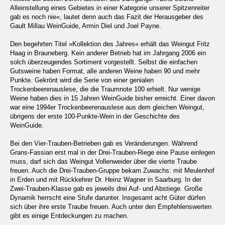
Alleinstellung eines Gebietes in einer Kategorie unserer Spitzenreiter
gab es noch nie«, lautet denn auch das Fazit der Herausgeber des
Gault Millau WeinGuide, Armin Diel und Joel Payne.
Den begehrten Titel »Kollektion des Jahres« erhält das Weingut Fritz
Haag in Brauneberg. Kein anderer Betrieb hat im Jahrgang 2006 ein
solch überzeugendes Sortiment vorgestellt. Selbst die einfachen
Gutsweine haben Format, alle anderen Weine haben 90 und mehr
Punkte. Gekrönt wird die Serie von einer genialen
Trockenbeerenauslese, die die Traumnote 100 erhielt. Nur wenige
Weine haben dies in 15 Jahren WeinGuide bisher erreicht. Einer davon
war eine 1994er Trockenbeerenauslese aus dem gleichen Weingut,
übrigens der erste 100-Punkte-Wein in der Geschichte des
WeinGuide.
Bei den Vier-Trauben-Betrieben gab es Veränderungen. Während
Grans-Fassian erst mal in der Drei-Trauben-Riege eine Pause einlegen
muss, darf sich das Weingut Vollenweider über die vierte Traube
freuen. Auch die Drei-Trauben-Gruppe bekam Zuwachs: mit Meulenhof
in Erden und mit Rückkehrer Dr. Heinz Wagner in Saarburg. In der
Zwei-Trauben-Klasse gab es jeweils drei Auf- und Abstiege. Große
Dynamik herrscht eine Stufe darunter. Insgesamt acht Güter dürfen
sich über ihre erste Traube freuen. Auch unter den Empfehlenswerten
gibt es einige Entdeckungen zu machen.