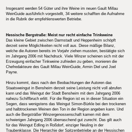
Insgesamt werden 54 Güter und ihre Weine im neuen Gault Millau
WeinGuide ausführlich vorgestellt, 34 weitere schafften die Aufnahme
in die Rubrik der empfehlenswerten Betriebe.
Hessische Bergstraße: Meist nur recht einfache Trinkweine
Das kleine Gebiet zwischen Darmstadt und Heppenheim schöpft
derzeit seine Möglichkeiten nicht voll aus. Diese mäßige Bilanz,
welche die Autoren bereits im Vorjahr ziehen mussten, bestätigte sich
im Jahrgang 2006 mit Nachdruck. Viele Winzer scheinen sich mit der
Erzeugung einfacher Tinkweine zufrieden zu geben, monieren die
Chefredakteure des Gault Millau WeinGuide, Armin Diel und Joel
Payne.
Hinzu kommt, dass nach den Beobachtungen der Autoren das
Staatsweingut in Bensheim derzeit seine Leistung nicht voll abrufen
kann und das Weingut der Stadt Bensheim mit dem Jahrgang 2006
nahezu Schiffbruch erlitt. Für die Region ist es in dieser Situation ein
Segen, dass wenigstens das Weingut Simon-Bürkle bei den trockenen
und halbtrockenen Weinen den Ton in der Region angeben kann. Und
auch die Bergsträßer Winzergenossenschaft kamen mit dem
schwierigen Jahrgang 2006 überraschend gut zurecht. Das gilt auch
für das Weingut Edling in Roßdorf, einziger Neuling in der
Traubenklasse. Die Hierarchie der Spitzenbetriebe an der Hessischen