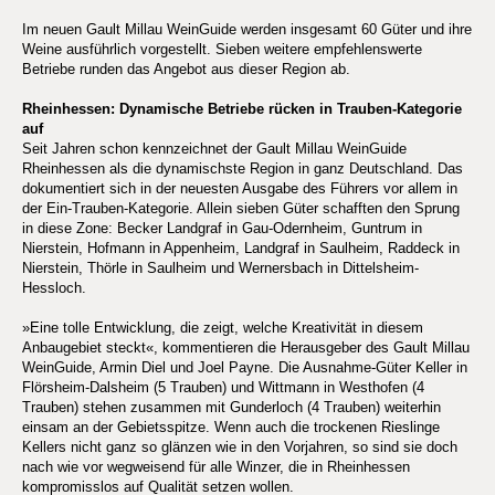
Im neuen Gault Millau WeinGuide werden insgesamt 60 Güter und ihre
Weine ausführlich vorgestellt. Sieben weitere empfehlenswerte
Betriebe runden das Angebot aus dieser Region ab.
Rheinhessen: Dynamische Betriebe rücken in Trauben-Kategorie
auf
Seit Jahren schon kennzeichnet der Gault Millau WeinGuide
Rheinhessen als die dynamischste Region in ganz Deutschland. Das
dokumentiert sich in der neuesten Ausgabe des Führers vor allem in
der Ein-Trauben-Kategorie. Allein sieben Güter schafften den Sprung
in diese Zone: Becker Landgraf in Gau-Odernheim, Guntrum in
Nierstein, Hofmann in Appenheim, Landgraf in Saulheim, Raddeck in
Nierstein, Thörle in Saulheim und Wernersbach in Dittelsheim-
Hessloch.
»Eine tolle Entwicklung, die zeigt, welche Kreativität in diesem
Anbaugebiet steckt«, kommentieren die Herausgeber des Gault Millau
WeinGuide, Armin Diel und Joel Payne. Die Ausnahme-Güter Keller in
Flörsheim-Dalsheim (5 Trauben) und Wittmann in Westhofen (4
Trauben) stehen zusammen mit Gunderloch (4 Trauben) weiterhin
einsam an der Gebietsspitze. Wenn auch die trockenen Rieslinge
Kellers nicht ganz so glänzen wie in den Vorjahren, so sind sie doch
nach wie vor wegweisend für alle Winzer, die in Rheinhessen
kompromisslos auf Qualität setzen wollen.