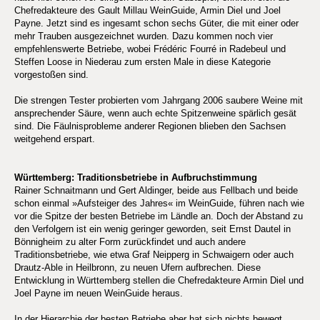
Chefredakteure des Gault Millau WeinGuide, Armin Diel und Joel
Payne. Jetzt sind es ingesamt schon sechs Güter, die mit einer oder
mehr Trauben ausgezeichnet wurden. Dazu kommen noch vier
empfehlenswerte Betriebe, wobei Frédéric Fourré in Radebeul und
Steffen Loose in Niederau zum ersten Male in diese Kategorie
vorgestoßen sind.
Die strengen Tester probierten vom Jahrgang 2006 saubere Weine mit
ansprechender Säure, wenn auch echte Spitzenweine spärlich gesät
sind. Die Fäulnisprobleme anderer Regionen blieben den Sachsen
weitgehend erspart.
Württemberg: Traditionsbetriebe in Aufbruchstimmung
Rainer Schnaitmann und Gert Aldinger, beide aus Fellbach und beide
schon einmal »Aufsteiger des Jahres« im WeinGuide, führen nach wie
vor die Spitze der besten Betriebe im Ländle an. Doch der Abstand zu
den Verfolgern ist ein wenig geringer geworden, seit Ernst Dautel in
Bönnigheim zu alter Form zurückfindet und auch andere
Traditionsbetriebe, wie etwa Graf Neipperg in Schwaigern oder auch
Drautz-Able in Heilbronn, zu neuen Ufern aufbrechen. Diese
Entwicklung in Württemberg stellen die Chefredakteure Armin Diel und
Joel Payne im neuen WeinGuide heraus.
In der Hierarchie der besten Betriebe aber hat sich nichts bewegt.