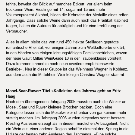
fehlte, beweist der Blick auf manches Etikett, vor allem beim
trockenen Wein. Rieslinge mit 14, sogar mit 15 und mehr
Volumenprozent Alkohol, bilden die Kehrseite der Medaille eines reifen
Jahrgangs. Dass solche Weine dann auch noch das Prädikat Kabinett
tragen, halten die Autoren für abträglich und für eine Irreführung der
Verbraucher.
Alles in allem bleibt das von rund 450 Hektar Steillagen geprägte
romantische Rheintal, vor einigen Jahren zum Weltkulturerbe erklärt,
in den Händen von einigen leistungsfähigen Familienbetrieben, wovon
der neue Gault Millau WeinGuide 18 in der Traubenklasse vorstellt.
Dazu kommen immerhin noch neun »weitere empfehlenswerte
Betriebe«. Neu in dieser Gruppe ist das Weinhaus Wagner in Koblenz,
aus dem auch die Mittelrhein-Weinkönigin Christina Wagner stammt.
Mosel-Saar-Ruwer: Titel »Kollektion des Jahres« geht an Fritz
Haag
Nach dem überragenden Jahrgang 2005 mussten auch die Winzer an
Mosel, Saar und Ruwer kleinere Brötchen backen. Doch eine
Kategorie lassen sich die Moselwinzer offenbar von gar keinem mehr
streitig machen. Im Jahrgang 2006 wurden nirgendwo sonst bessere
Riesling Auslesen erzeugt als in diesem nördlichen Anbaugebiet. Nicht
ein Wein aus einer anderen Region schaffte diesmal den Sprung in die
Hitliste der besten zehn Auslesen des Jahrgangs. »Eine solche