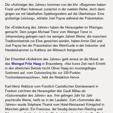
Die »Aufsteiger des Jahres« kommen von der Ahr. »Begonnen haben
Frank und Marc Adeneuer zunächst in der zweiten Reihe, doch dann
gingen sie mit fabelhaften Spätburgundern auf die Überholspur. Eine
großartige Leistung«, erklärte Joel Payne während der Präsentation.
Die »Entdeckung des Jahres« haben die Herausgeber im Rheingau
gemacht. Dem jungen Michael Trenz vom Weingut Trenz in
Johannisberg gelingen nach nur wenigen Jahren Weine, die manchem
Traditionsbetrieb zur Ehre gereichen würden, haben Armin Diel und
Joel Payne bei der Präsentation des WeinGuide in der Industrie- und
Handelskammer zu Koblenz am Mittwoch festgestellt.
Der Ehrentitel »Kollektion des Jahres« geht erneut an die Mosel: an
das
Weingut Fritz Haag
in Brauneberg. »Nur kurze Zeit nach Eintritt
in den elterlichen Betrieb tischt Oliver Haag ein mustergültiges
Sortiment auf, vom Gutsriesling bis zur 100-Punkte-
Trockenbeerenauslese«, hebt die Redaktion hervor.
Karl-Heinz Rebitzer vom Fürstlich Castellschen Domänenamt in
Franken zeichnen die Herausgeber des Gault Millau als
»Gutsverwalter des Jahres« aus. Ihm gelingen Jahr für Jahr
prachtvolle Weine, heißt es in der Laudatio. Zum »Sommelier des
Jahres« wurde Stéphane Thuriot vom Hotel-Restaurant Königshof in
München gekürt. Ein Franzose, der freudig deutschen Riesling und