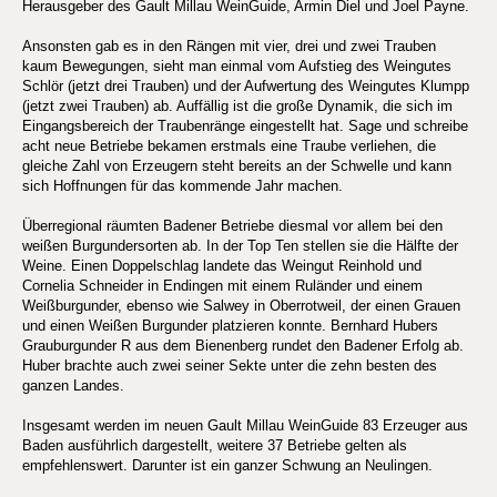
Herausgeber des Gault Millau WeinGuide, Armin Diel und Joel Payne.
Ansonsten gab es in den Rängen mit vier, drei und zwei Trauben
kaum Bewegungen, sieht man einmal vom Aufstieg des Weingutes
Schlör (jetzt drei Trauben) und der Aufwertung des Weingutes Klumpp
(jetzt zwei Trauben) ab. Auffällig ist die große Dynamik, die sich im
Eingangsbereich der Traubenränge eingestellt hat. Sage und schreibe
acht neue Betriebe bekamen erstmals eine Traube verliehen, die
gleiche Zahl von Erzeugern steht bereits an der Schwelle und kann
sich Hoffnungen für das kommende Jahr machen.
Überregional räumten Badener Betriebe diesmal vor allem bei den
weißen Burgundersorten ab. In der Top Ten stellen sie die Hälfte der
Weine. Einen Doppelschlag landete das Weingut Reinhold und
Cornelia Schneider in Endingen mit einem Ruländer und einem
Weißburgunder, ebenso wie Salwey in Oberrotweil, der einen Grauen
und einen Weißen Burgunder platzieren konnte. Bernhard Hubers
Grauburgunder R aus dem Bienenberg rundet den Badener Erfolg ab.
Huber brachte auch zwei seiner Sekte unter die zehn besten des
ganzen Landes.
Insgesamt werden im neuen Gault Millau WeinGuide 83 Erzeuger aus
Baden ausführlich dargestellt, weitere 37 Betriebe gelten als
empfehlenswert. Darunter ist ein ganzer Schwung an Neulingen.