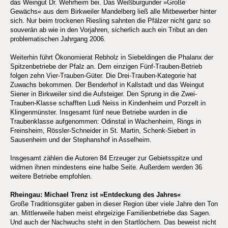
das Weingut Dr. Wehrheim bei. Das Weißburgunder »Große
Gewächs« aus dem Birkweiler Mandelberg ließ alle Mitbewerber hinter
sich. Nur beim trockenen Riesling sahnten die Pfälzer nicht ganz so
souverän ab wie in den Vorjahren, sicherlich auch ein Tribut an den
problematischen Jahrgang 2006.
Weiterhin führt Ökonomierat Rebholz in Siebeldingen die Phalanx der
Spitzenbetriebe der Pfalz an. Dem einzigen Fünf-Trauben-Betrieb
folgen zehn Vier-Trauben-Güter. Die Drei-Trauben-Kategorie hat
Zuwachs bekommen. Der Benderhof in Kallstadt und das Weingut
Siener in Birkweiler sind die Aufsteiger. Den Sprung in die Zwei-
Trauben-Klasse schafften Ludi Neiss in Kindenheim und Porzelt in
Klingenmünster. Insgesamt fünf neue Betriebe wurden in die
Traubenklasse aufgenommen: Odinstal in Wachenheim, Rings in
Freinsheim, Rössler-Schneider in St. Martin, Schenk-Siebert in
Sausenheim und der Stephanshof in Asselheim.
Insgesamt zählen die Autoren 84 Erzeuger zur Gebietsspitze und
widmen ihnen mindestens eine halbe Seite. Außerdem werden 36
weitere Betriebe empfohlen.
Rheingau: Michael Trenz ist »Entdeckung des Jahres«
Große Traditionsgüter gaben in dieser Region über viele Jahre den Ton
an. Mittlerweile haben meist ehrgeizige Familienbetriebe das Sagen.
Und auch der Nachwuchs steht in den Startlöchern. Das beweist nicht