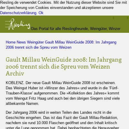
Riesling.de verwendet Cookies. Mit der Nutzung dieser Website sind Sie mit
der Speicherung von Cookies einverstanden und akzeptieren unsere
Datenschutzerklärung
.
Ok
Das Portal für alle Rieslingfreunde, Weingüter, Winzer
Home
News
Weingüter
Gault Millau WeinGuide 2008: Im Jahrgang
und Kenner
2006 trennt sich die Spreu vom Weizen
Gault Millau WeinGuide 2008: Im Jahrgang
2006 trennt sich die Spreu vom Weizen
Archiv
KOBLENZ. Der neue Gault Millau WeinGuide 2008 ist erscheinen.
Das Weingut Huber ist »Winzer des Jahres« und wurde in die ‘Fünf-
Trauben-Klasse’ aufgenommen. Die »Kollektion des Jahres« kommt
vom Weingut Fritz Haag und auch bei den übrigen Siegern sind viele
altbekannte Namen.
Der Jahrgang 2006 wird in weiten Teilen des Landes nicht in die
Geschichte eingehen. Das ist das Fazit der Gault Millau-Redaktion,
nachdem sie rund 10.000 Flaschen geöffnet und den Inhalt kritisch
unter die Lupe genommen hat. Dabei beobachteten die Herausgeber