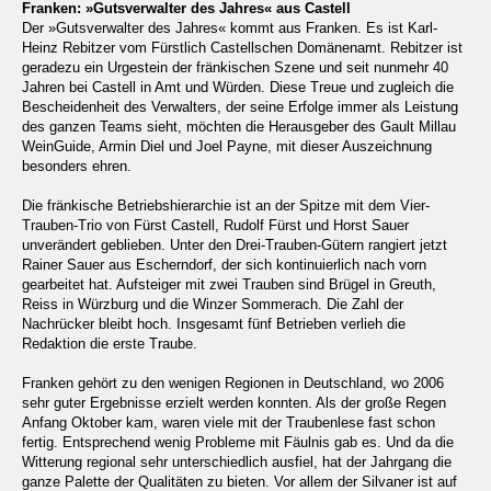
Franken: »Gutsverwalter des Jahres« aus Castell
Der »Gutsverwalter des Jahres« kommt aus Franken. Es ist Karl-
Heinz Rebitzer vom Fürstlich Castellschen Domänenamt. Rebitzer ist
geradezu ein Urgestein der fränkischen Szene und seit nunmehr 40
Jahren bei Castell in Amt und Würden. Diese Treue und zugleich die
Bescheidenheit des Verwalters, der seine Erfolge immer als Leistung
des ganzen Teams sieht, möchten die Herausgeber des Gault Millau
WeinGuide, Armin Diel und Joel Payne, mit dieser Auszeichnung
besonders ehren.
Die fränkische Betriebshierarchie ist an der Spitze mit dem Vier-
Trauben-Trio von Fürst Castell, Rudolf Fürst und Horst Sauer
unverändert geblieben. Unter den Drei-Trauben-Gütern rangiert jetzt
Rainer Sauer aus Escherndorf, der sich kontinuierlich nach vorn
gearbeitet hat. Aufsteiger mit zwei Trauben sind Brügel in Greuth,
Reiss in Würzburg und die Winzer Sommerach. Die Zahl der
Nachrücker bleibt hoch. Insgesamt fünf Betrieben verlieh die
Redaktion die erste Traube.
Franken gehört zu den wenigen Regionen in Deutschland, wo 2006
sehr guter Ergebnisse erzielt werden konnten. Als der große Regen
Anfang Oktober kam, waren viele mit der Traubenlese fast schon
fertig. Entsprechend wenig Probleme mit Fäulnis gab es. Und da die
Witterung regional sehr unterschiedlich ausfiel, hat der Jahrgang die
ganze Palette der Qualitäten zu bieten. Vor allem der Silvaner ist auf