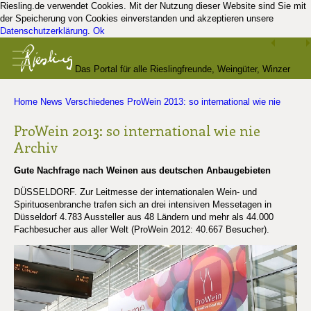
Riesling.de verwendet Cookies. Mit der Nutzung dieser Website sind Sie mit
der Speicherung von Cookies einverstanden und akzeptieren unsere
Datenschutzerklärung
.
Ok
Das Portal für alle Rieslingfreunde, Weingüter, Winzer
Home
News
Verschiedenes
ProWein 2013: so international wie nie
und Kenner
ProWein 2013: so international wie nie
Archiv
Gute Nachfrage nach Weinen aus deutschen Anbaugebieten
DÜSSELDORF. Zur Leitmesse der internationalen Wein- und
Spirituosenbranche trafen sich an drei intensiven Messetagen in
Düsseldorf 4.783 Aussteller aus 48 Ländern und mehr als 44.000
Fachbesucher aus aller Welt (ProWein 2012: 40.667 Besucher).