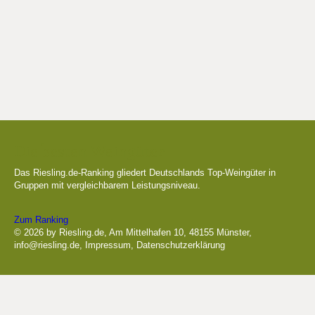
Die besten Weingüter
Das Riesling.de-Ranking gliedert Deutschlands Top-Weingüter in
Gruppen mit vergleichbarem Leistungsniveau.
Zum Ranking
© 2026 by Riesling.de, Am Mittelhafen 10, 48155 Münster,
info@riesling.de
,
Impressum
,
Datenschutzerklärung