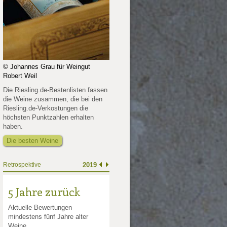
© Johannes Grau für Weingut
Robert Weil
Die Riesling.de-Bestenlisten fassen
die Weine zusammen, die bei den
Riesling.de-Verkostungen die
höchsten Punktzahlen erhalten
haben.
Die besten Weine
Retrospektive
2019
5 Jahre zurück
Aktuelle Bewertungen
mindestens fünf Jahre alter
Weine.