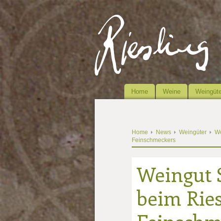
Home
Weine
Weingüte
Home
News
Weingüter
We
Feinschmeckers
Weingut S
beim Ries