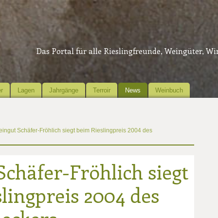
Das Portal für alle Rieslingfreunde, Weingüter, W
r
Lagen
Jahrgänge
Terroir
News
Weinbuch
ingut Schäfer-Fröhlich siegt beim Rieslingpreis 2004 des
chäfer-Fröhlich siegt
lingpreis 2004 des