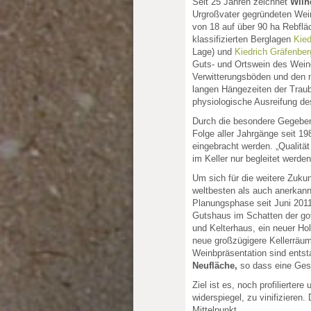
Seit 25 Jahren zeichnet
Wilh
Urgroßvater gegründeten Wein
von 18 auf über 90 ha Rebfläc
klassifizierten Berglagen
Kied
Lage) und
Kiedrich Gräfenber
Guts- und Ortswein des Weing
Verwitterungsböden und den 
langen Hängezeiten der Trau
physiologische Ausreifung de
Durch die besondere Gegebenh
Folge aller Jahrgänge seit 19
eingebracht werden. „Qualitä
im Keller nur begleitet werde
Um sich für die weitere Zukun
weltbesten als auch anerkann
Planungsphase seit Juni 201
Gutshaus im Schatten der got
und Kelterhaus, ein neuer Ho
neue großzügigere Kellerräum
Weinbpräsentation sind entst
Neufläche,
so dass eine Gesa
Ziel ist es, noch profilierter
widerspiegel, zu vinifizieren
Mittelpunkt.