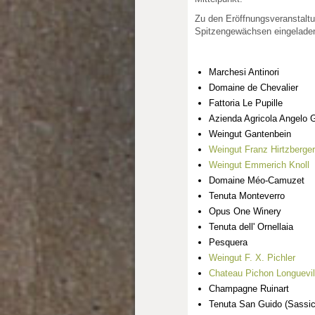
Zu den Eröffnungsveranstalt
Spitzengewächsen eingelade
Marchesi Antinori
Domaine de Chevalier
Fattoria Le Pupille
Azienda Agricola Angelo 
Weingut Gantenbein
Weingut Franz Hirtzberger
Weingut Emmerich Knoll
Domaine Méo-Camuzet
Tenuta Monteverro
Opus One Winery
Tenuta dell' Ornellaia
Pesquera
Weingut F. X. Pichler
Chateau Pichon Longuevi
Champagne Ruinart
Tenuta San Guido (Sassic