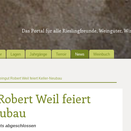
Das Portal für alle Rieslingfreunde, Weingüter, W
r
Lagen
Jahrgänge
Terroir
News
Weinbuch
ingut Robert Weil feiert Keller-Neubau
obert Weil feiert
eubau
ts abgeschlossen