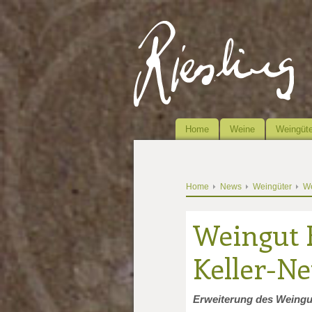
Home
Weine
Weingüte
Home
News
Weingüter
We
Weingut R
Keller-N
Erweiterung des Weingu