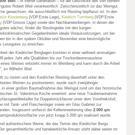
elm Weil
– in vierter Generation – für die Geschicke des von seinem
gutes Robert Weil verantwortlich. Zwischenzeitlich ist das Weingut
he gewachsen, die ausschließlich mit Riesling bepflanzt ist. In den
rich Klosterberg
(VDP.Erste Lage),
Kiedrich Turmberg
(VDP.Erste
g
(VDP.Grosse Lage) sowie den Nachbarweinbergen, in denen der
utes wächst, findet die Rieslingrebe mit den kargen
mikroklimatischen Gegebenheiten ideale Voraussetzungen, um bei
ben bis in den späten Oktober und November eine bestmögliche
s Lesegutes zu erreichen.
eit der Kiedricher Berglagen konnten in einer weltweit einmaligen
89 jedes Jahr alle Qualitäten bis zur Trockenbeerenauslese
t eines Weines entsteht immer im Weinberg und kann durch die Arbeit
n“, so Wilhelm Weil.
ft zu rüsten und den Kiedricher Riesling dauerhaft unter den
testen Weinen zu positionieren, wurde nach zweijähriger
1 in einer großen Baumaßnahme das Weingut rund um das historische
ischen St. Valentinus-Kirche erweitert: eine neue Traubenannahme
lzfassgewölbekeller für Doppelstückfässer unter dem Vinothekshof,
e mit Tank- und Flaschenlager sowie ein Glas.Gabinet zur
anden. Insgesamt umfasst die Kellererweiterung über
2.000 qm
mtproduktionsfläche von jetzt knapp 5.000 qm realisiert wurde.
e und authentischere Weine, die das Terroir des Kiedricher Bergs
. Der gesamtheitliche und handwerkliche Ansatz steht dabei weiter im