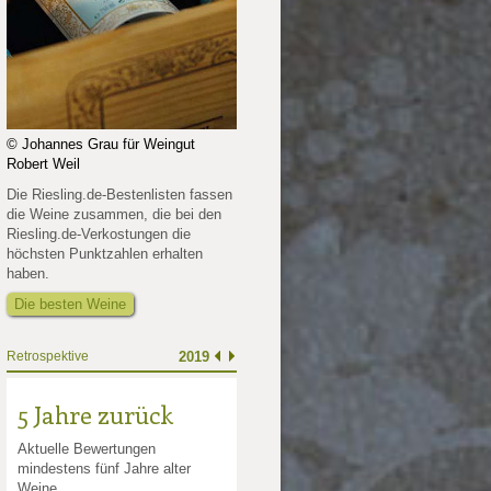
© Johannes Grau für Weingut
Robert Weil
Die Riesling.de-Bestenlisten fassen
die Weine zusammen, die bei den
Riesling.de-Verkostungen die
höchsten Punktzahlen erhalten
haben.
Die besten Weine
Retrospektive
2019
5 Jahre zurück
Aktuelle Bewertungen
mindestens fünf Jahre alter
Weine.