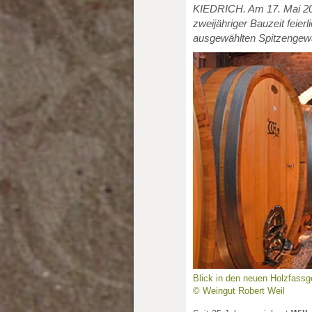
KIEDRICH. Am 17. Mai 201
zweijähriger Bauzeit feier
ausgewählten Spitzengewä
Blick in den neuen Holzfassg
© Weingut Robert Weil