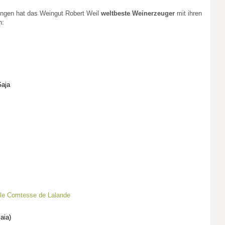
ungen hat das Weingut Robert Weil
weltbeste Weinerzeuger
mit ihren
n:
Gaja
lle Comtesse de Lalande
aia)