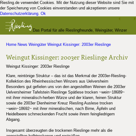
Riesling.de verwendet Cookies. Mit der Nutzung dieser Website sind Sie mit
der Speicherung von Cookies einverstanden und akzeptieren unsere
Datenschutzerklärung
.
Ok
Das Portal für alle Rieslingfreunde, Weingüter, Winzer
Home
News
Weingüter
Weingut Kissinger: 2003er Rieslinge
und Kenner
Weingut Kissinger: 2003er Rieslinge
Archiv
Weingut Kissinger: 2003er Rieslinge
Klare, reintönige Struktur – das ist das Merkmal der 2003er-Riesling-
Kollektion des Rheinhessischen Winzers aus Uelversheim
Besonders gut gefielen uns von den angestellten Weinen die 2003er
Uelversheimer Tafelstein Rieslinge Spätlese trocken ~wein~18689~
mit ihrer mineralisch-herben Würze und der klaren, feinen Struktur
sowie die 2003er Dienheimer Kreuz Riesling Auslese trocken
~wein~18692~ mit ihrer mineralischen, nach Birne, Äpfeln und
Heidelbeere schmeckenden Frucht sowie ihrem feingliedrigem
Abgang.
Insgesamt überzeugten die trockenen Rieslinge mehr als die
angestellten halbtrockenen und restsüßen.