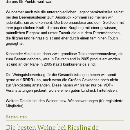
die uns 95 Punkte wert war.
Wunderbar auch wie die unterschiedlichen Lagencharakteristika selbst
bei den Beerenauslesen zum Ausdruck kommen (so meinen wir
jedenfalls, sie zu erkennen): Die Beerenauslese aus dem Goldloch mit
ihrer jugendlichen Kraft, die aus dem Burgberg mit einer gewissen,
männlichen Eleganz und unser Favorit die aus dem Pittermännchen,
die filigran und feinrassig ist und eher durch einen femininen Touch
geprägt ist.
Krönender Abschluss dann zwei grandiose Trockenbeerenauslese, die
zum Besten gehören, was in Deutschland in 2005 produziert worden
ist und an der Nahe in 2005 (fast) konkurrenzlos sind.
Die Weingutsbewertung für die Gesamtleistungen heben wir somit
gerne auf
RRRR+
an, auch wenn die Großen Gewächse noch nicht
zur Verkostung anstanden. Diese haben wir bisher nur bei VDP-
Veranstaltungen probiert, wo sie einen guten Eindruck hinterließen.
Weitere Details bei den Weinen bzw. Weinbewertungen (für registrierte
Mitglieder).
Bestenlisten
Die besten Weine bei Riesling.de