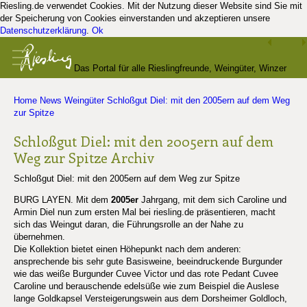
Riesling.de verwendet Cookies. Mit der Nutzung dieser Website sind Sie mit
der Speicherung von Cookies einverstanden und akzeptieren unsere
Datenschutzerklärung
.
Ok
Das Portal für alle Rieslingfreunde, Weingüter, Winzer
Home
News
Weingüter
Schloßgut Diel: mit den 2005ern auf dem Weg
und Kenner
zur Spitze
Schloßgut Diel: mit den 2005ern auf dem
Weg zur Spitze
Archiv
Schloßgut Diel: mit den 2005ern auf dem Weg zur Spitze
BURG LAYEN. Mit dem
2005er
Jahrgang, mit dem sich Caroline und
Armin Diel nun zum ersten Mal bei riesling.de präsentieren, macht
sich das Weingut daran, die Führungsrolle an der Nahe zu
übernehmen.
Die Kollektion bietet einen Höhepunkt nach dem anderen:
ansprechende bis sehr gute Basisweine, beeindruckende Burgunder
wie das weiße Burgunder Cuvee Victor und das rote Pedant Cuvee
Caroline und berauschende edelsüße wie zum Beispiel die Auslese
lange Goldkapsel Versteigerungswein aus dem Dorsheimer Goldloch,