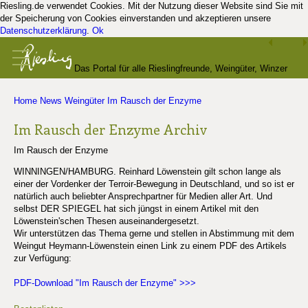
Riesling.de verwendet Cookies. Mit der Nutzung dieser Website sind Sie mit
der Speicherung von Cookies einverstanden und akzeptieren unsere
Datenschutzerklärung
.
Ok
Das Portal für alle Rieslingfreunde, Weingüter, Winzer
Home
News
Weingüter
Im Rausch der Enzyme
und Kenner
Im Rausch der Enzyme
Archiv
Im Rausch der Enzyme
WINNINGEN/HAMBURG. Reinhard Löwenstein gilt schon lange als
einer der Vordenker der Terroir-Bewegung in Deutschland, und so ist er
natürlich auch beliebter Ansprechpartner für Medien aller Art. Und
selbst DER SPIEGEL hat sich jüngst in einem Artikel mit den
Löwenstein'schen Thesen auseinandergesetzt.
Wir unterstützen das Thema gerne und stellen in Abstimmung mit dem
Weingut Heymann-Löwenstein einen Link zu einem PDF des Artikels
zur Verfügung:
PDF-Download "Im Rausch der Enzyme" >>>