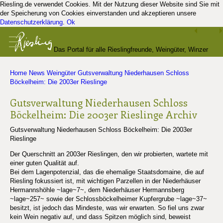
Riesling.de verwendet Cookies. Mit der Nutzung dieser Website sind Sie mit
der Speicherung von Cookies einverstanden und akzeptieren unsere
Datenschutzerklärung
.
Ok
Das Portal für alle Rieslingfreunde, Weingüter, Winzer
Home
News
Weingüter
Gutsverwaltung Niederhausen Schloss
und Kenner
Böckelheim: Die 2003er Rieslinge
Gutsverwaltung Niederhausen Schloss
Böckelheim: Die 2003er Rieslinge
Archiv
Gutsverwaltung Niederhausen Schloss Böckelheim: Die 2003er
Rieslinge
Der Querschnitt an 2003er Rieslingen, den wir probierten, wartete mit
einer guten Qualität auf.
Bei dem Lagenpotenzial, das die ehemalige Staatsdomaine, die auf
Riesling fokussiert ist, mit wichtigen Parzellen in der Niederhäuser
Hermannshöhle ~lage~7~, dem Niederhäuser Hermannsberg
~lage~257~ sowie der Schlossböckelheimer Kupfergrube ~lage~37~
besitzt, ist jedoch das Mindeste, was wir erwarten. So fiel uns zwar
kein Wein negativ auf, und dass Spitzen möglich sind, beweist