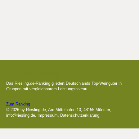
Die besten Weingüter
Das Riesling.de-Ranking gliedert Deutschlands Top-Weingüter in
Gruppen mit vergleichbarem Leistungsniveau.
Zum Ranking
© 2026 by Riesling.de, Am Mittelhafen 10, 48155 Münster,
info@riesling.de
,
Impressum
,
Datenschutzerklärung