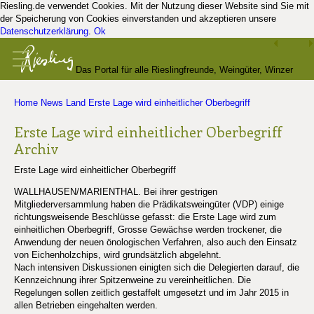
Riesling.de verwendet Cookies. Mit der Nutzung dieser Website sind Sie mit
der Speicherung von Cookies einverstanden und akzeptieren unsere
Datenschutzerklärung
.
Ok
Das Portal für alle Rieslingfreunde, Weingüter, Winzer
Home
News
Land
Erste Lage wird einheitlicher Oberbegriff
und Kenner
Erste Lage wird einheitlicher Oberbegriff
Archiv
Erste Lage wird einheitlicher Oberbegriff
WALLHAUSEN/MARIENTHAL. Bei ihrer gestrigen
Mitgliederversammlung haben die Prädikatsweingüter (VDP) einige
richtungsweisende Beschlüsse gefasst: die Erste Lage wird zum
einheitlichen Oberbegriff, Grosse Gewächse werden trockener, die
Anwendung der neuen önologischen Verfahren, also auch den Einsatz
von Eichenholzchips, wird grundsätzlich abgelehnt.
Nach intensiven Diskussionen einigten sich die Delegierten darauf, die
Kennzeichnung ihrer Spitzenweine zu vereinheitlichen. Die
Regelungen sollen zeitlich gestaffelt umgesetzt und im Jahr 2015 in
allen Betrieben eingehalten werden.