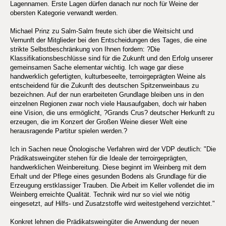
Lagennamen. Erste Lagen dürfen danach nur noch für Weine der
obersten Kategorie verwandt werden.
Michael Prinz zu Salm-Salm freute sich über die Weitsicht und
Vernunft der Mitglieder bei den Entscheidungen des Tages, die eine
strikte Selbstbeschränkung von Ihnen fordern: ?Die
Klassifikationsbeschlüsse sind für die Zukunft und den Erfolg unserer
gemeinsamen Sache elementar wichtig. Ich wage gar diese
handwerklich gefertigten, kulturbeseelte, terroirgeprägten Weine als
entscheidend für die Zukunft des deutschen Spitzenweinbaus zu
bezeichnen. Auf der nun erarbeiteten Grundlage bleiben uns in den
einzelnen Regionen zwar noch viele Hausaufgaben, doch wir haben
eine Vision, die uns ermöglicht, ?Grands Crus? deutscher Herkunft zu
erzeugen, die im Konzert der Großen Weine dieser Welt eine
herausragende Partitur spielen werden.?
Ich in Sachen neue Önologische Verfahren wird der VDP deutlich: "Die
Prädikatsweingüter stehen für die Ideale der terroirgeprägten,
handwerklichen Weinbereitung. Diese beginnt im Weinberg mit dem
Erhalt und der Pflege eines gesunden Bodens als Grundlage für die
Erzeugung erstklassiger Trauben. Die Arbeit im Keller vollendet die im
Weinberg erreichte Qualität. Technik wird nur so viel wie nötig
eingesetzt, auf Hilfs- und Zusatzstoffe wird weitestgehend verzichtet."
Konkret lehnen die Prädikatsweingüter die Anwendung der neuen