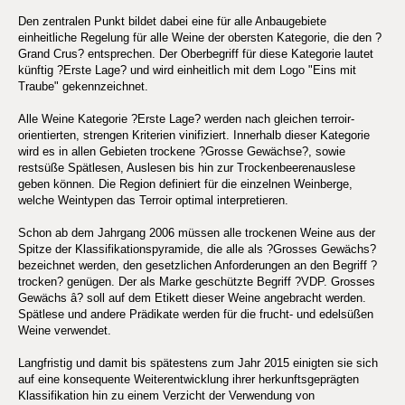
Den zentralen Punkt bildet dabei eine für alle Anbaugebiete
einheitliche Regelung für alle Weine der obersten Kategorie, die den ?
Grand Crus? entsprechen. Der Oberbegriff für diese Kategorie lautet
künftig ?Erste Lage? und wird einheitlich mit dem Logo "Eins mit
Traube" gekennzeichnet.
Alle Weine Kategorie ?Erste Lage? werden nach gleichen terroir-
orientierten, strengen Kriterien vinifiziert. Innerhalb dieser Kategorie
wird es in allen Gebieten trockene ?Grosse Gewächse?, sowie
restsüße Spätlesen, Auslesen bis hin zur Trockenbeerenauslese
geben können. Die Region definiert für die einzelnen Weinberge,
welche Weintypen das Terroir optimal interpretieren.
Schon ab dem Jahrgang 2006 müssen alle trockenen Weine aus der
Spitze der Klassifikationspyramide, die alle als ?Grosses Gewächs?
bezeichnet werden, den gesetzlichen Anforderungen an den Begriff ?
trocken? genügen. Der als Marke geschützte Begriff ?VDP. Grosses
Gewächs â? soll auf dem Etikett dieser Weine angebracht werden.
Spätlese und andere Prädikate werden für die frucht- und edelsüßen
Weine verwendet.
Langfristig und damit bis spätestens zum Jahr 2015 einigten sie sich
auf eine konsequente Weiterentwicklung ihrer herkunftsgeprägten
Klassifikation hin zu einem Verzicht der Verwendung von