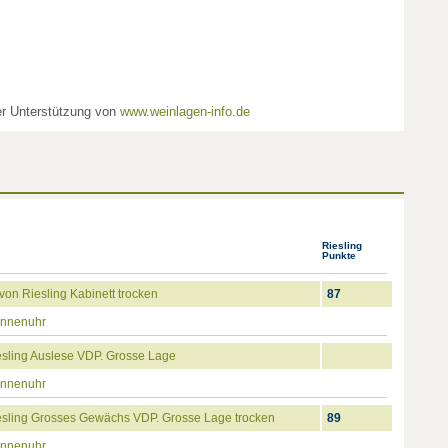
her Unterstützung von
www.weinlagen-info.de
Riesling
Punkte
n Riesling Kabinett trocken
87
onnenuhr
sling Auslese VDP. Grosse Lage
onnenuhr
sling Grosses Gewächs VDP. Grosse Lage trocken
89
onnenuhr