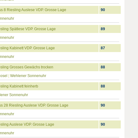
s 8 Riesling Auslese VDP. Grosse Lage
90
onnenuhr
sling Spätlese VDP. Grosse Lage
89
onnenuhr
ling Kabinett VDP. Grosse Lage
87
onnenuhr
sling Grosses Gewächs trocken
88
Mosel
|
Wehlener Sonnenuhr
ling Kabinett feinherb
88
ener Sonnenuhr
s 28 Riesling Auslese VDP. Grosse Lage
90
onnenuhr
sling Auslese VDP. Grosse Lage
90
onnenuhr