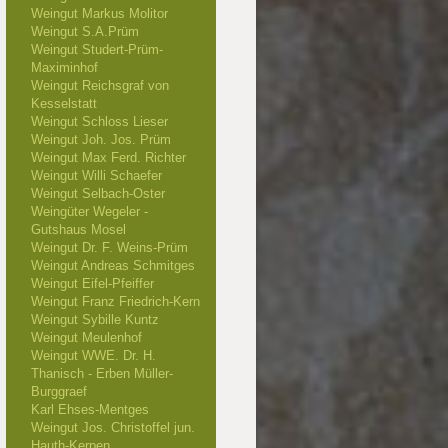
Weingut Markus Molitor
Weingut S.A.Prüm
Weingut Studert-Prüm-
Maximinhof
Weingut Reichsgraf von
Kesselstatt
Weingut Schloss Lieser
Weingut Joh. Jos. Prüm
Weingut Max Ferd. Richter
Weingut Willi Schaefer
Weingut Selbach-Oster
Weingüter Wegeler -
Gutshaus Mosel
Weingut Dr. F. Weins-Prüm
Weingut Andreas Schmitges
Weingut Eifel-Pfeiffer
Weingut Franz Friedrich-Kern
Weingut Sybille Kuntz
Weingut Meulenhof
Weingut WWE. Dr. H.
Thanisch - Erben Müller-
Burggraef
Karl Ehses-Mentges
Weingut Jos. Christoffel jun.
Hauth-Kerpen