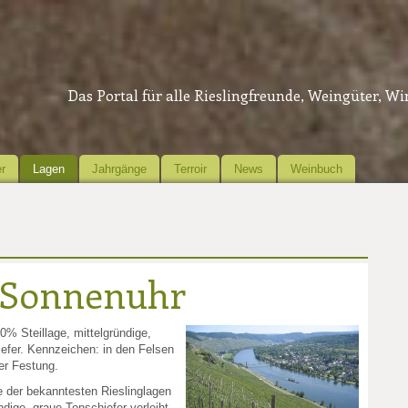
Das Portal für alle Rieslingfreunde, Weingüter, W
r
Lagen
Jahrgänge
Terroir
News
Weinbuch
 Sonnenuhr
% Steillage, mittelgründige,
efer. Kennzeichen: in den Felsen
er Festung.
e der bekanntesten Rieslinglagen
ndige, graue Tonschiefer verleiht