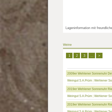
Lageninformation mit freundlic
Weine
1
2
3
...
>
2009er Wehlener Sonnenuhr Devo
Weingut S.A.Prüm
|
Wehlener S
2019er Wehlener Sonnenuhr Rie
Weingut S.A.Prüm
|
Wehlener S
2019er Wehlener Sonnenuhr Rie
Weingut S.A.Prüm
|
Wehlener S