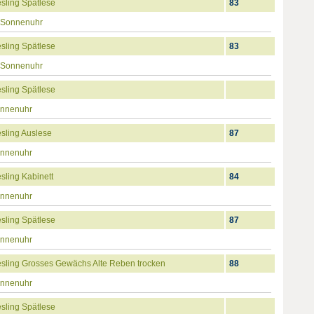
sling Spätlese
83
 Sonnenuhr
sling Spätlese
83
 Sonnenuhr
sling Spätlese
onnenuhr
sling Auslese
87
onnenuhr
ling Kabinett
84
onnenuhr
sling Spätlese
87
onnenuhr
sling Grosses Gewächs Alte Reben trocken
88
onnenuhr
sling Spätlese