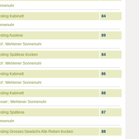
onnenuhr
ling Kabinett
84
onnenuhr
sling Auslese
89
of
|
Wehlener Sonnenuhr
ling Spätlese trocken
84
of
|
Wehlener Sonnenuhr
ling Kabinett
86
of
|
Wehlener Sonnenuhr
ling Kabinett
88
Mosel
|
Wehlener Sonnenuhr
sling Spätlese
87
onnenuhr
sling Grosses Gewächs Alte Reben trocken
88