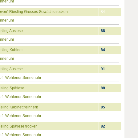
onnenuhr
von" Riesling Grosses Gewächs trocken
84
onnenuhr
sling Auslese
88
onnenuhr
ling Kabinett
84
onnenuhr
sling Auslese
91
of
|
Wehlener Sonnenuhr
sling Spätlese
88
of
|
Wehlener Sonnenuhr
ling Kabinett feinherb
85
of
|
Wehlener Sonnenuhr
ling Spätlese trocken
82
of
|
Wehlener Sonnenuhr