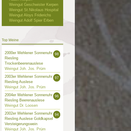
Weingut Geschwister Kerpen
Weingut St.Nikolaus Hospital
Weingut Aloys Friderichs
Weingut Adolf Spier Erben
Top Weine
2000er Wehlener Sonnenuhr
98
Riesling
Trockenbeerenauslese
Weingut Joh. Jos. Prüm
2003er Wehlener Sonnenuhr
97
Riesling Auslese
Weingut Joh. Jos. Prüm
2004er Wehlener Sonnenuhr
96
Riesling Beerenauslese
Weingut Dr. Loosen
2002er Wehlener Sonnenuhr
94
Riesling Auslese Goldkapsel
Versteigerungswein
Weingut Joh. Jos. Prüm