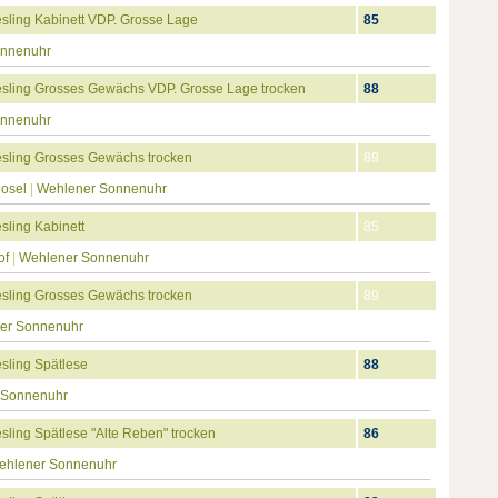
ling Kabinett VDP. Grosse Lage
85
onnenuhr
sling Grosses Gewächs VDP. Grosse Lage trocken
88
onnenuhr
sling Grosses Gewächs trocken
89
Mosel
|
Wehlener Sonnenuhr
ling Kabinett
85
of
|
Wehlener Sonnenuhr
sling Grosses Gewächs trocken
89
er Sonnenuhr
sling Spätlese
88
 Sonnenuhr
ling Spätlese "Alte Reben" trocken
86
ehlener Sonnenuhr