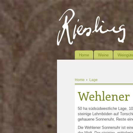
Home
Weine
Weingüte
Home
Lage
Wehlener
50 ha südsüdwestliche Lage, 100
steinige Lehmböden auf Tonschi
gehauene Sonnenuhr, Reste ein
Die Wehlener Sonnenuhr ist ein
der Welt. Der steinige, mittelgrü