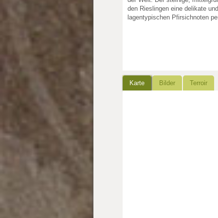
den Rieslingen eine delikate und
lagentypischen Pfirsichnoten per
Karte
Bilder
Terroir