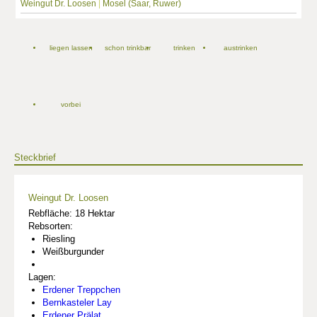
Weingut Dr. Loosen
|
Mosel (Saar, Ruwer)
liegen lassen
schon trinkbar
trinken
austrinken
vorbei
Steckbrief
Weingut Dr. Loosen
Rebfläche: 18 Hektar
Rebsorten:
Riesling
Weißburgunder
Lagen:
Erdener Treppchen
Bernkasteler Lay
Erdener Prälat