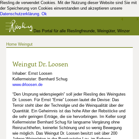
Riesling.de verwendet Cookies. Mit der Nutzung dieser Website sind Sie mit
der Speicherung von Cookies einverstanden und akzeptieren unsere
Datenschutzerklärung
.
Ok
Das Portal für alle Rieslingfreunde, Weingüter, Winzer
Home
Weingut
und Kenner
Weingut Dr. Loosen
Inhaber: Ernst Loosen
Kellermeister: Bernhard Schug
www.drloosen.de
“Den Ursprung widerspiegeln” soll jeder Riesling des Weingutes
Dr. Loosen. Für Ernst “Ernie” Loosen lautet die Devise: Das
Terroir steht über der Technolgie und die Weinqualität über der
Quantität. Ein Geheimnis ist das hohe Alter der Rebstöcke und
die sehr geringen Erträge, die sie hervorbringen. Im Keller sorgt
Kellermeister Bernhard Schug für langsame Vergärung ohne
Reinzuchthefen, keinerlei Schönung und so wenig Bewegung
wie möglich. Das Weingut Dr. Loosen besitzt seit über 200
Jahren Weingärten in der Bernkasteler Lay, im Erdener