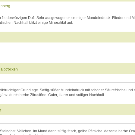
enberg
 fliederwürzigen Duft. Sehr ausgewogener, cremiger Mundeindruck. Flieder und M
ischen Nachhall blitzt einige Mineralität auf.
albtrocken
lbfruchtiger Grundlage. Saftig-süßer Mundeindruck mit schöner Säurefrische und e
änzt durch herbe Zitrustöne. Guter, klarer und saftiger Nachhall.
n
 Steinobst, Veilchen. Im Mund dann süffig-frisch, gelbe Pfirsiche, dezente herbe Or