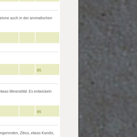
elone auch in der aromatischen
85
twas Mineralität. Es entwickeln
85
angennoten, Zitrus, etwas Kandis,