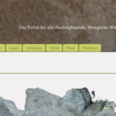
Das Portal für alle Rieslingfreunde, Weingüter, W
r
Lagen
Jahrgänge
Terroir
News
Weinbuch