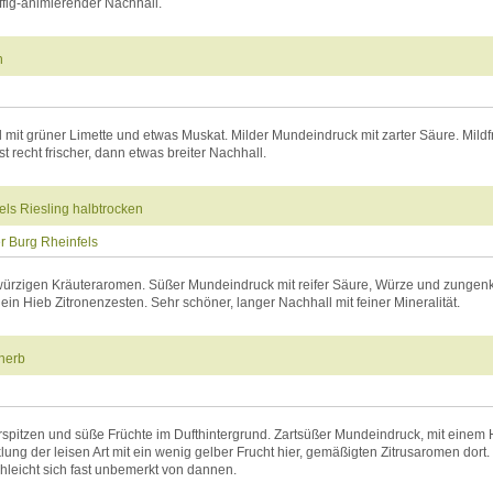
ffig-animierender Nachhall.
n
l mit grüner Limette und etwas Muskat. Milder Mundeindruck mit zarter Säure. Mild
 recht frischer, dann etwas breiter Nachhall.
els Riesling halbtrocken
er Burg Rheinfels
 würzigen Kräuteraromen. Süßer Mundeindruck mit reifer Säure, Würze und zungenkit
ein Hieb Zitronenzesten. Sehr schöner, langer Nachhall mit feiner Mineralität.
nherb
erspitzen und süße Früchte im Dufthintergrund. Zartsüßer Mundeindruck, mit einem
ung der leisen Art mit ein wenig gelber Frucht hier, gemäßigten Zitrusaromen dort
chleicht sich fast unbemerkt von dannen.