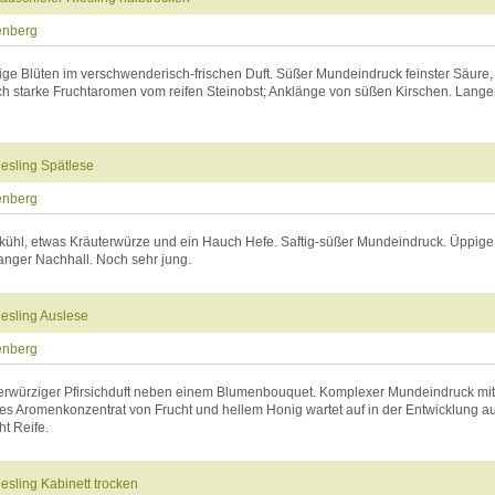
enberg
ige Blüten im verschwenderisch-frischen Duft. Süßer Mundeindruck feinster Säure,
ich starke Fruchtaromen vom reifen Steinobst; Anklänge von süßen Kirschen. Langer, 
esling Spätlese
enberg
nd kühl, etwas Kräuterwürze und ein Hauch Hefe. Saftig-süßer Mundeindruck. Üppige
anger Nachhall. Noch sehr jung.
esling Auslese
enberg
uterwürziger Pfirsichduft neben einem Blumenbouquet. Komplexer Mundeindruck mit
antes Aromenkonzentrat von Frucht und hellem Honig wartet auf in der Entwicklung au
ht Reife.
esling Kabinett trocken