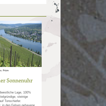
os. Prüm
er Sonnenuhr
dwestliche Lage, 100%
ttelgründige, steinige
uf Tonschiefer.
: in den Felsen gehauene