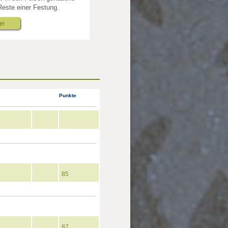
este einer Festung.
ge
Punkte
85
87