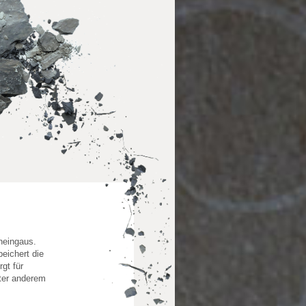
Rheingaus.
peichert die
gt für
nter anderem