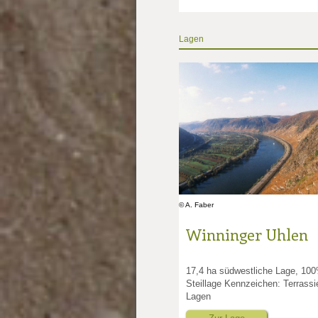
Lagen
© A. Faber
Winninger Uhlen
17,4 ha südwestliche Lage, 10
Steillage Kennzeichen: Terrassi
Lagen