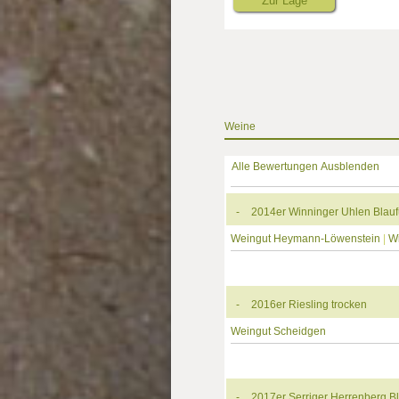
Zur Lage
Weine
Alle Bewertungen Ausblenden
-
2014er Winninger Uhlen Blauf
Weingut Heymann-Löwenstein
|
W
-
2016er Riesling trocken
Weingut Scheidgen
-
2017er Serriger Herrenberg Bl