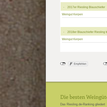
-
2017er Riesling Blauschiefer
Weingut Kerpen
-
2018er Blauschiefer Riesling 
Weingut Kerpen
Die besten Weingüt
Das Riesling.de-Ranking gliedert