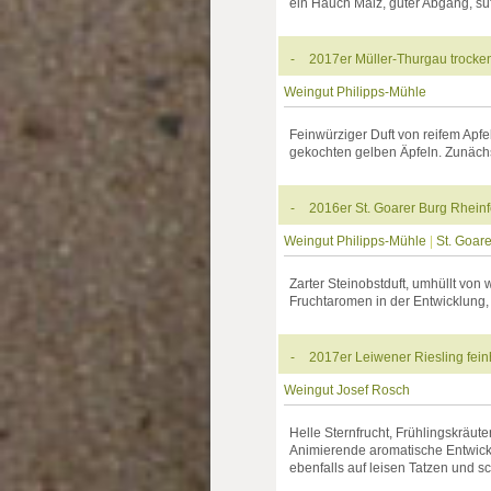
ein Hauch Malz, guter Abgang, sü
-
2017er Müller-Thurgau trocke
Weingut Philipps-Mühle
Feinwürziger Duft von reifem Apfe
gekochten gelben Äpfeln. Zunächst
-
2016er St. Goarer Burg Rheinf
Weingut Philipps-Mühle
|
St. Goar
Zarter Steinobstduft, umhüllt von
Fruchtaromen in der Entwicklung, 
-
2017er Leiwener Riesling fei
Weingut Josef Rosch
Helle Sternfrucht, Frühlingskräut
Animierende aromatische Entwickl
ebenfalls auf leisen Tatzen und s