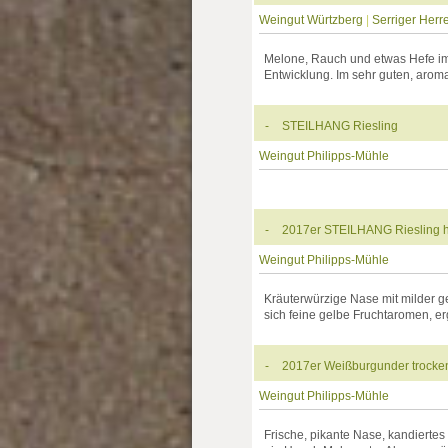
Weingut Würtzberg
|
Serriger Herr
Melone, Rauch und etwas Hefe im
Entwicklung. Im sehr guten, aromat
-
STEILHANG Riesling
Weingut Philipps-Mühle
-
2017er STEILHANG Riesling h
Weingut Philipps-Mühle
Kräuterwürzige Nase mit milder ge
sich feine gelbe Fruchtaromen, erg
-
2017er Weißburgunder trocke
Weingut Philipps-Mühle
Frische, pikante Nase, kandiertes