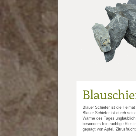
Blauschie
Blauer Schiefer ist die Heima
Blauer Schiefer ist durch sein
Wärme des Tages unglaublich g
besonders feinfruchtige Riesli
geprägt von Apfel, Zitrusfrücht