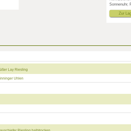
Sonnenuhr, R
Zur La
üßer Lay Riesling
inninger Uhlen
auschiefer Riesling halbtrocken