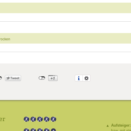
trocken
er
Aufsteiger:
bzw. mit st