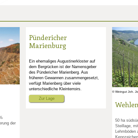
Pündericher
Marienburg
Ein ehemaliges Augustinerkloster auf
dem Bergrücken ist der Namensgeber
des Pündericher Marienberg. Aus
früheren Gewannen zusammengesetzt,
verfügt Marienberg über viele
unterschiedliche Kleinterroirs.
© Weingut Joh. J
Zur Lage
Wehlen
0%
50 ha südsü
erung der
Steillage, mi
Lehmböden a
Kennzeichen