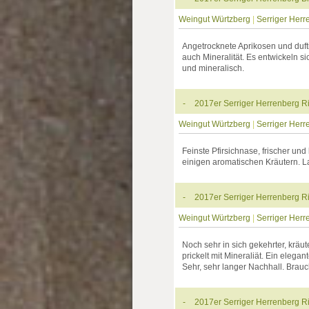
Weingut Würtzberg
|
Serriger Herr
Angetrocknete Aprikosen und duft
auch Mineralität. Es entwickeln s
und mineralisch.
-
2017er Serriger Herrenberg Ri
Weingut Würtzberg
|
Serriger Herr
Feinste Pfirsichnase, frischer u
einigen aromatischen Kräutern. L
-
2017er Serriger Herrenberg Ri
Weingut Würtzberg
|
Serriger Herr
Noch sehr in sich gekehrter, krä
prickelt mit Mineraliät. Ein eleg
Sehr, sehr langer Nachhall. Brauc
-
2017er Serriger Herrenberg Ri