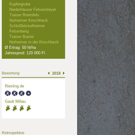
Kupfergrube
Niederhäuser Felsensteyer
Traiser Rotenfels
Norheimer Kirschheck
Schloßböckelheimer
Felsenberg
Traiser Bastei
Norheimer in der Kirschheck
Ø Ertrag: 50 hl/ha
Jahresprod: 120 000 Fl.
Bewertung
2018
Riesling.de
Gault Millau
Retrospektive