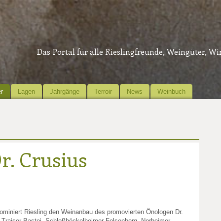
Das Portal für alle Rieslingfreunde, Weingüter, W
r
Lagen
Jahrgänge
Terroir
News
Weinbuch
r. Crusius
miniert Riesling den Weinanbau des promovierten Önologen Dr.
n Traiser Bastei, Schloßböckelheimer Felsenberg, Norheimer