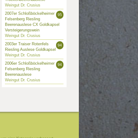
Weingut Dr. Crusius
2007er Schloßböckelheimer
95
Felsenberg Riesling
Beerenauslese CX Goldkapsel
Versteigerungswein
Weingut Dr. Crusius
2003er Traiser Rotenfels
94
Riesling Auslese Goldkapsel
Weingut Dr. Crusius
2006er Schloßböckelheimer
94
Felsenberg Riesling
Beerenauslese
Weingut Dr. Crusius