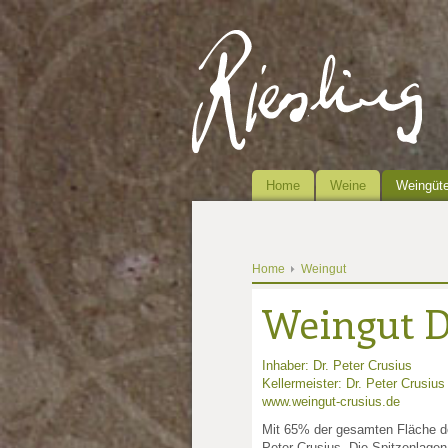
Home
Weine
Weingüte
Home
Weingut
Weingut D
Inhaber: Dr. Peter Crusius
Kellermeister: Dr. Peter Crusius
www.weingut-crusius.de
Mit 65% der gesamten Fläche do
Peter Crusius. Die Spitzenlage