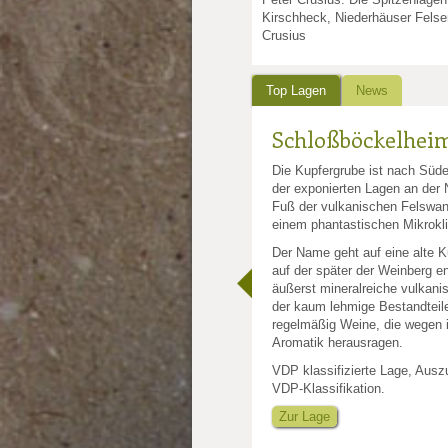
Kirschheck, Niederhäuser Felsen
Crusius
Top Lagen
News
Schloßböckelhei
Die Kupfergrube ist nach Süde
der exponierten Lagen an der
Fuß der vulkanischen Felswand
einem phantastischen Mikrokl
Der Name geht auf eine alte K
auf der später der Weinberg en
äußerst mineralreiche vulkani
der kaum lehmige Bestandteile 
nkte: 3.5
e Punkte: 3.5
ng.de Punkte: 3.5
regelmäßig Weine, die wegen 
Aromatik herausragen.
unkte: 4
au Punkte: 4
Millau Punkte: 4
lt-Millau Punkte: 4
VDP klassifizierte Lage, Aus
VDP-Klassifikation.
Zur Lage