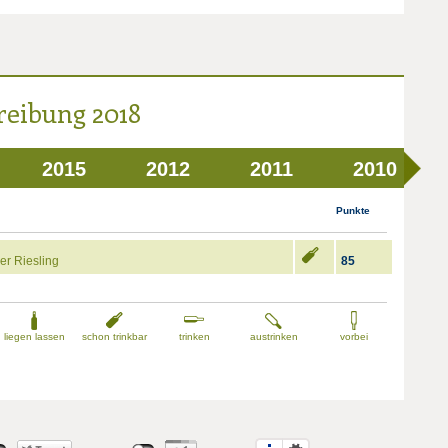
reibung 2018
2015
2012
2011
2010
Punkte
er Riesling
85
liegen lassen
schon trinkbar
trinken
austrinken
vorbei