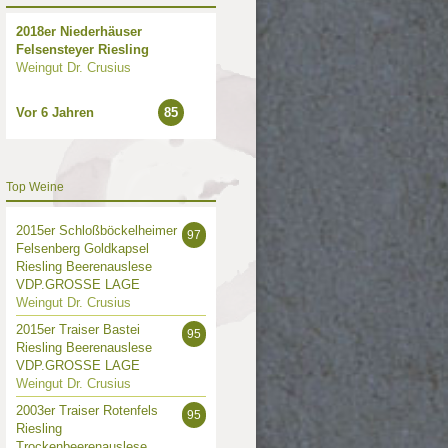
2018er Niederhäuser
Felsensteyer Riesling
Weingut Dr. Crusius
Vor 6 Jahren
85
2009
2008
2007
2006
20
Top Weine
2015er Schloßböckelheimer
97
Felsenberg Goldkapsel
Riesling Beerenauslese
VDP.GROSSE LAGE
Weingut Dr. Crusius
2015er Traiser Bastei
95
Riesling Beerenauslese
VDP.GROSSE LAGE
Weingut Dr. Crusius
2003er Traiser Rotenfels
95
Riesling
Trockenbeerenauslese