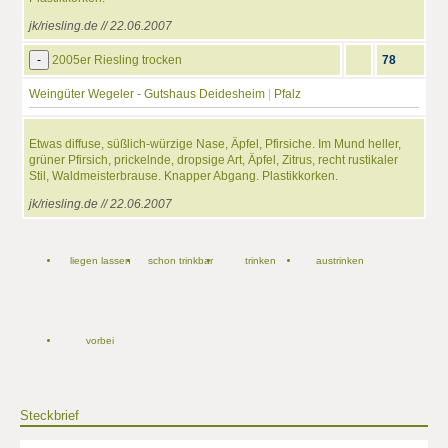
jk/riesling.de // 22.06.2007
-
2005er Riesling trocken
78
Weingüter Wegeler - Gutshaus Deidesheim
|
Pfalz
Etwas diffuse, süßlich-würzige Nase, Äpfel, Pfirsiche. Im Mund heller,
grüner Pfirsich, prickelnde, dropsige Art, Äpfel, Zitrus, recht rustikaler
Stil, Waldmeisterbrause. Knapper Abgang. Plastikkorken.
jk/riesling.de // 22.06.2007
liegen lassen
schon trinkbar
trinken
austrinken
vorbei
Steckbrief