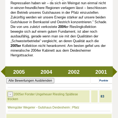
Repressalien haben wir – da sich ein Weingut nun einmal nicht
in winzer-freundlichere Regionen verlagern lässt – beschlossen
den Betrieb unseres Gutshauses in der Pfalz einzustellen.
Zukünftig werden wir unsere Energie stärker auf unsere beiden
Gutshäuser in Bernkastel und Oestrich konzentrieren.“ Schade.
Die von uns zuletzt verkostete
2004
er Rieslingkollektion
bewegte sich auf einem gutem Fundament, ist aber noch
ausbaufähig, gerade wenn man sie mit den Qualitäten der
„Schwesterbetriebe“ vergleicht, an deren Qualität auch die
2005er
Kollektion nicht herankommt. Am besten gefiel uns der
mineralische 2004er Kabinett aus dem Deidesheimer
Herrgottsacker.
2005
2004
2002
2001
Alle Bewertungen Ausblenden
Punkte
-
2005er Forster Ungeheuer Riesling Spätlese
83
trocken
Weingüter Wegeler - Gutshaus Deidesheim
|
Pfalz