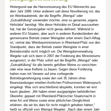
Hintergrund war die Harmonisierung des EU Weinrechts aus
dem Jahr 1999. Unter anderem sah diese Novellierung vor, das
ein Weinbaubetrieb, der die Begriffe „Weingut“ oder
„Gutsabfüllung“ verwenden möchte, eine so genannte „eigene
Hofstätte“ benötigt. Wie diese Hofstätte im Detail auszusehen
hat, hat der Gesetzgeber nicht genau definiert. Während in
anderen EU Staaten, aber auch in anderen Bundesländern der
gemeinsame Betrieb zweier Weingüter unter einem Dach Alltag
ist, vertrat das Weinbauministerium in Rheinland-Pfalz nun den
Standpunkt, dass der Betrieb zweier Weingüter in einer
Betriebsstätte nicht möglich sei. Die Weingüterverwaltung
Wegeler sah sich dann in 2007 der Forderung des Ministeriums
ausgesetzt, in der Pfalz sofort auf die Begriffe „Weingut“ oder
„Gutsabfüllung“ für alle bereits gefüllten Weine zu verzichten
oder eine neue Kellerei zu bauen. Gegen diese Forderung
hatten man mit Verweis auf eine vorliegende
Betriebsgenehmigung sowie den seit 35 Jahren ohne
Beanstandungen erteilten Amtlichen Prüfnummern Widerspruch
eingelegt. Was sich anschließend abspielte, konnten wir erst
kaum glauben: „Wir haben einen ausgeprägten behördlichen
Übereifer, gepaart mit Rheinland-Pfälzischer Staatsmacht in
einer Art und Weise sowie einer plötzlichen Dringlichkeit
erfahren, die wir bis dato für nicht möglich gehalten hätten,“
heißt es offiziell vom Weingut Wegeler: „Nach über einem Jahr