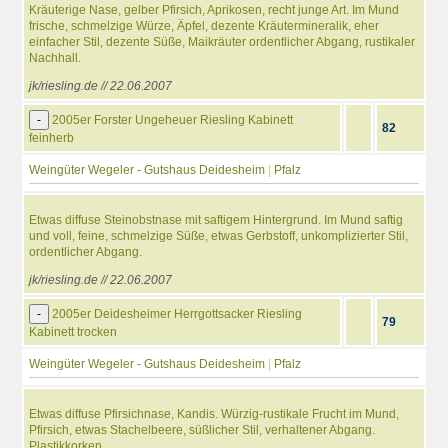
Kräuterige Nase, gelber Pfirsich, Aprikosen, recht junge Art. Im Mund
frische, schmelzige Würze, Äpfel, dezente Kräutermineralik, eher
einfacher Stil, dezente Süße, Maikräuter ordentlicher Abgang, rustikaler
Nachhall.
jk/riesling.de // 22.06.2007
-
2005er Forster Ungeheuer Riesling Kabinett
82
feinherb
Weingüter Wegeler - Gutshaus Deidesheim
|
Pfalz
Etwas diffuse Steinobstnase mit saftigem Hintergrund. Im Mund saftig
und voll, feine, schmelzige Süße, etwas Gerbstoff, unkomplizierter Stil,
ordentlicher Abgang.
jk/riesling.de // 22.06.2007
-
2005er Deidesheimer Herrgottsacker Riesling
79
Kabinett trocken
Weingüter Wegeler - Gutshaus Deidesheim
|
Pfalz
Etwas diffuse Pfirsichnase, Kandis. Würzig-rustikale Frucht im Mund,
Pfirsich, etwas Stachelbeere, süßlicher Stil, verhaltener Abgang.
Plastikkorken.