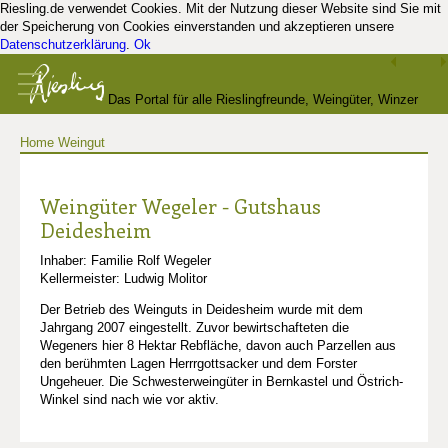
Riesling.de verwendet Cookies. Mit der Nutzung dieser Website sind Sie mit
der Speicherung von Cookies einverstanden und akzeptieren unsere
Datenschutzerklärung
.
Ok
Das Portal für alle Rieslingfreunde, Weingüter, Winzer
Home
Weingut
und Kenner
Weingüter Wegeler - Gutshaus
Deidesheim
Inhaber: Familie Rolf Wegeler
Kellermeister: Ludwig Molitor
Der Betrieb des Weinguts in Deidesheim wurde mit dem
Jahrgang 2007 eingestellt. Zuvor bewirtschafteten die
Wegeners hier 8 Hektar Rebfläche, davon auch Parzellen aus
den berühmten Lagen Herrrgottsacker und dem Forster
Ungeheuer. Die Schwesterweingüter in Bernkastel und Östrich-
Winkel sind nach wie vor aktiv.