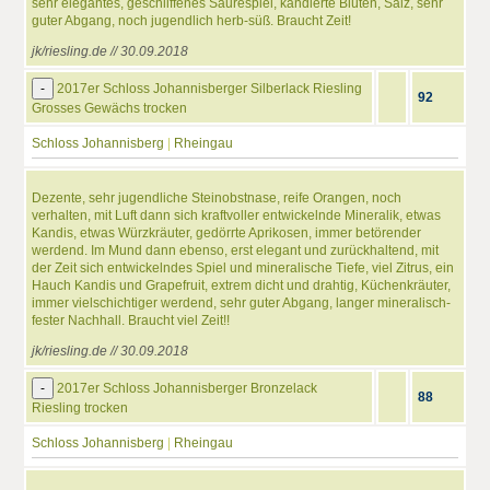
sehr elegantes, geschliffenes Säurespiel, kandierte Blüten, Salz, sehr
guter Abgang, noch jugendlich herb-süß. Braucht Zeit!
jk/riesling.de // 30.09.2018
-
2017er Schloss Johannisberger Silberlack Riesling
92
Grosses Gewächs trocken
Schloss Johannisberg
|
Rheingau
Dezente, sehr jugendliche Steinobstnase, reife Orangen, noch
verhalten, mit Luft dann sich kraftvoller entwickelnde Mineralik, etwas
Kandis, etwas Würzkräuter, gedörrte Aprikosen, immer betörender
werdend. Im Mund dann ebenso, erst elegant und zurückhaltend, mit
der Zeit sich entwickelndes Spiel und mineralische Tiefe, viel Zitrus, ein
Hauch Kandis und Grapefruit, extrem dicht und drahtig, Küchenkräuter,
immer vielschichtiger werdend, sehr guter Abgang, langer mineralisch-
fester Nachhall. Braucht viel Zeit!!
jk/riesling.de // 30.09.2018
-
2017er Schloss Johannisberger Bronzelack
88
Riesling trocken
Schloss Johannisberg
|
Rheingau