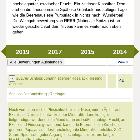
hocheleganter, exotischer Frucht. Ein zeitloser Klassiker. Dem
stehen die finessenreiche Spätlese Grünlack aus selbiger Lage
wie die Beerenauslese Purpurlack in nichts nach. Wunderbar!
Die Weingutsbewertung von
RRRR
(Nationale Spitze) ist so
wieder gesichert. Auf dem Niveau kann es weiter nach oben
gehen!
2019
2017
2015
2014
Alle Bewertungen Ausblenden
Punkte
-
2017er Schloss Johannisberger Rosalack Riesling
94
Auslese
Schloss Johannisberg
|
Rheingau
Noch verhalten-dichte Pfirsichfrucht in der Nase, mürbe Äpfel, viel
Extrakt, süß mit sich entwickelnder Mineralik, dann kräftiger,
tiefgründiger werdende. Im Mund dann erst süße, traubige Frucht, an
Exotik und Finesse gewinnend, kandierte Beeren, helle Kirschen,
gedörrte Papaya, sehr fest, hochelegante Mineralik, perfektes Süß-
Säure-Spiel, sehr guter Abgang, hocheleganter, extrem langer
Nachhall. Großartig und fein!