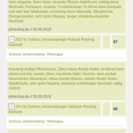
Sehr elegante, feine Nase, dezente Pfirsich-Apfelfrucht, mehlig-feine
Mineralik, Persipane, Ananas, Trockenkräuter. Im Mund dann kompakt
und sehr klar, Maikräuter, schmelzig-feine Mineralik, Zitrusfrüchte,
Orangenzesten, sehr guter Abgang, langer, kräuterig-eleganter
Nachhall.
jk/riesling.de // 30.09.2018
-
2017er Schloss Johannisberger Rotlack Riesling
87
Kabinett
Schloss Johannisberg
|
Rheingau
Kräuterig-duftige Pfirsichnase, Zitrus etwas florale Noten. Im Mund dann
pikant und klar, wieder Zitrus, kandierte Äpfel, frisches, aber perfekt
balanciertes Säurespiel, etwas dunkle Beeren, wieder florale Noten,
Waldkräuter, sehr guter Abgang, kräuterig-schmelziger Nachhall, saftig-
süßlich.
jk/riesling.de // 30.09.2018
-
2017er Schloss Johannisberger Gelblack Riesling
86
feinherb
Schloss Johannisberg
|
Rheingau