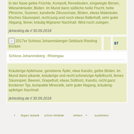
In der Nase gelbe Früchte, Kompott, Renekloden, eingelegte Birnen,
Wiesenkräuter, Blüten. Im Mund dann süßliche helle Frucht, helle
Pfirsiche, Susinen, kandierte Zitrusschale, Blüten, etwas Maikräuter,
frisches Säurespiel, recht jung und noch etwas flatterhaft, sehr guter
Abgang, feiner, kräutig-filigraner Nachhall. Wird noch zulegen.
jk/riesling.de // 30.09.2018
-
2017er Schloss Johannisberger Gelblack Riesling
87
trocken
Schloss Johannisberg
|
Rheingau
Kräuterige Apfelnase, geriebene Äpfel, etwa Kandis, gelbe Blüten. Im
Mund dann pikante, kräuterige und recht schmelzige Apfelfrucht, feines
Säurespiel, Beeren, Grapefruit, etwas Süßholz, Kandis, nicht ganz
trockener Typ, kompakte Mineralik, sehr guter Abgang, kräuterig-
apfeliger Nachhall.
jk/riesling.de // 30.09.2018
liegen lassen
schon trinkbar
trinken
austrinken