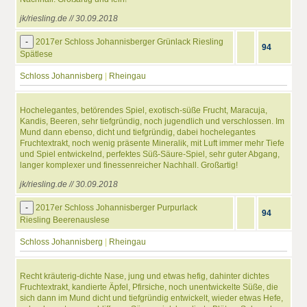
jk/riesling.de // 30.09.2018
-
2017er Schloss Johannisberger Grünlack Riesling
94
Spätlese
Schloss Johannisberg
|
Rheingau
Hochelegantes, betörendes Spiel, exotisch-süße Frucht, Maracuja,
Kandis, Beeren, sehr tiefgründig, noch jugendlich und verschlossen. Im
Mund dann ebenso, dicht und tiefgründig, dabei hochelegantes
Fruchtextrakt, noch wenig präsente Mineralik, mit Luft immer mehr Tiefe
und Spiel entwickelnd, perfektes Süß-Säure-Spiel, sehr guter Abgang,
langer komplexer und finessenreicher Nachhall. Großartig!
jk/riesling.de // 30.09.2018
-
2017er Schloss Johannisberger Purpurlack
94
Riesling Beerenauslese
Schloss Johannisberg
|
Rheingau
Recht kräuterig-dichte Nase, jung und etwas hefig, dahinter dichtes
Fruchtextrakt, kandierte Äpfel, Pfirsiche, noch unentwickelte Süße, die
sich dann im Mund dicht und tiefgründig entwickelt, wieder etwas Hefe,