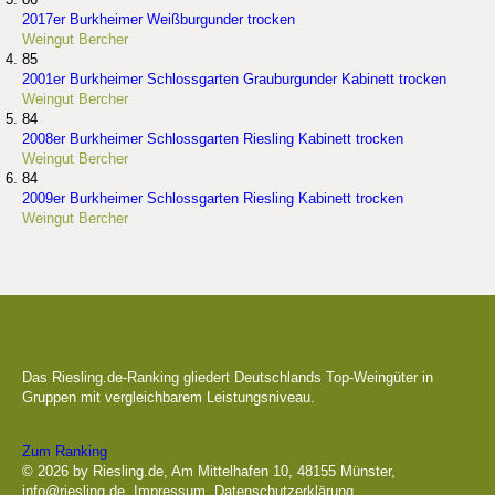
2017er Burkheimer Weißburgunder trocken
Weingut Bercher
85
2001er Burkheimer Schlossgarten Grauburgunder Kabinett trocken
Weingut Bercher
84
2008er Burkheimer Schlossgarten Riesling Kabinett trocken
Weingut Bercher
84
2009er Burkheimer Schlossgarten Riesling Kabinett trocken
Weingut Bercher
Die besten Weingüter
Das Riesling.de-Ranking gliedert Deutschlands Top-Weingüter in
Gruppen mit vergleichbarem Leistungsniveau.
Zum Ranking
© 2026 by Riesling.de, Am Mittelhafen 10, 48155 Münster,
info@riesling.de
,
Impressum
,
Datenschutzerklärung