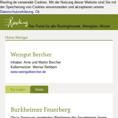
Riesling.de verwendet Cookies. Mit der Nutzung dieser Website sind Sie mit
der Speicherung von Cookies einverstanden und akzeptieren unsere
Datenschutzerklärung
.
Ok
Das Portal für alle Rieslingfreunde, Weingüter, Winzer
Home
Weingut
und Kenner
Weingut Bercher
Inhaber: Arne und Martin Bercher
Kellermeister: Werner Rehbein
www.weingutbercher.de
Top Lagen
News
Burkheimer Feuerberg
Die in Terrassen angelegten Weinberge des Feuerberges liegen