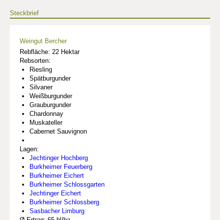
Steckbrief
Weingut Bercher
Rebfläche: 22 Hektar
Rebsorten:
Riesling
Spätburgunder
Silvaner
Weißburgunder
Grauburgunder
Chardonnay
Muskateller
Cabernet Sauvignon
Lagen:
Jechtinger Hochberg
Burkheimer Feuerberg
Burkheimer Eichert
Burkheimer Schlossgarten
Jechtinger Eichert
Burkheimer Schlossberg
Sasbacher Limburg
Ø Ertrag: 65 hl/ha