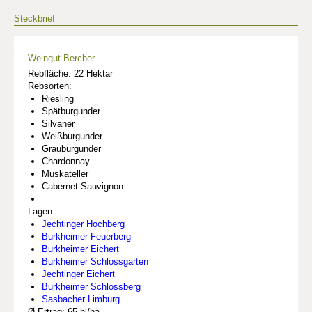
Steckbrief
Weingut Bercher
Rebfläche: 22 Hektar
Rebsorten:
Riesling
Spätburgunder
Silvaner
Weißburgunder
Grauburgunder
Chardonnay
Muskateller
Cabernet Sauvignon
Lagen:
Jechtinger Hochberg
Burkheimer Feuerberg
Burkheimer Eichert
Burkheimer Schlossgarten
Jechtinger Eichert
Burkheimer Schlossberg
Sasbacher Limburg
Ø Ertrag: 65 hl/ha