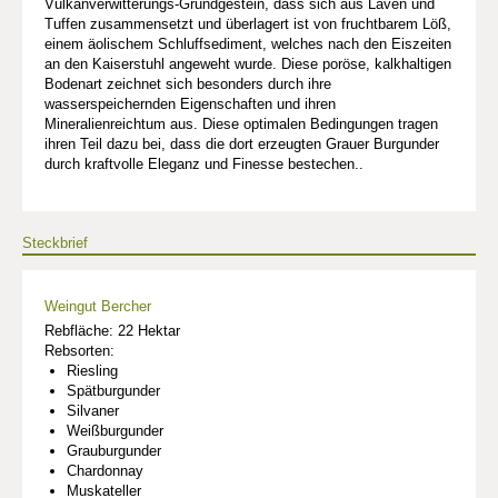
Vulkanverwitterungs-Grundgestein, dass sich aus Laven und
Tuffen zusammensetzt und überlagert ist von fruchtbarem Löß,
einem äolischem Schluffsediment, welches nach den Eiszeiten
an den Kaiserstuhl angeweht wurde. Diese poröse, kalkhaltigen
Bodenart zeichnet sich besonders durch ihre
wasserspeichernden Eigenschaften und ihren
Mineralienreichtum aus. Diese optimalen Bedingungen tragen
ihren Teil dazu bei, dass die dort erzeugten Grauer Burgunder
durch kraftvolle Eleganz und Finesse bestechen..
Steckbrief
Weingut Bercher
Rebfläche: 22 Hektar
Rebsorten:
Riesling
Spätburgunder
Silvaner
Weißburgunder
Grauburgunder
Chardonnay
Muskateller