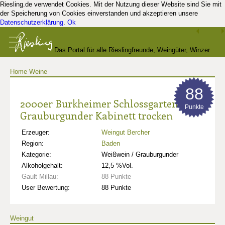
Riesling.de verwendet Cookies. Mit der Nutzung dieser Website sind Sie mit
der Speicherung von Cookies einverstanden und akzeptieren unsere
Datenschutzerklärung
.
Ok
Das Portal für alle Rieslingfreunde, Weingüter, Winzer
Home
Weine
und Kenner
88
2000er Burkheimer Schlossgarten
Punkte
Grauburgunder Kabinett trocken
Erzeuger:
Weingut Bercher
Region:
Baden
Kategorie:
Weißwein / Grauburgunder
Alkoholgehalt:
12,5 %Vol.
Gault Millau:
88 Punkte
User Bewertung:
88 Punkte
Weingut