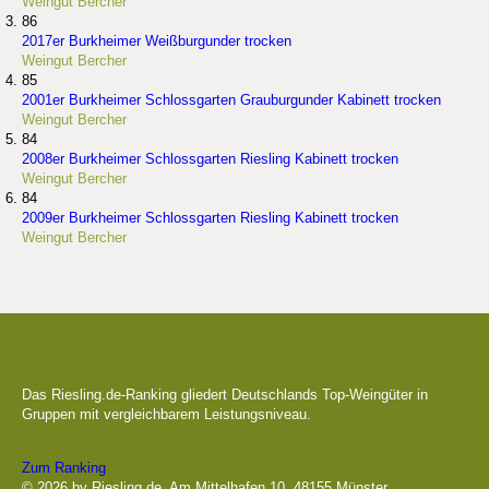
Weingut Bercher
86
2017er Burkheimer Weißburgunder trocken
Weingut Bercher
85
2001er Burkheimer Schlossgarten Grauburgunder Kabinett trocken
Weingut Bercher
84
2008er Burkheimer Schlossgarten Riesling Kabinett trocken
Weingut Bercher
84
2009er Burkheimer Schlossgarten Riesling Kabinett trocken
Weingut Bercher
Die besten Weingüter
Das Riesling.de-Ranking gliedert Deutschlands Top-Weingüter in
Gruppen mit vergleichbarem Leistungsniveau.
Zum Ranking
© 2026 by Riesling.de, Am Mittelhafen 10, 48155 Münster,