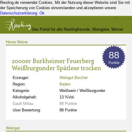
Riesling.de verwendet Cookies. Mit der Nutzung dieser Website sind Sie mit
der Speicherung von Cookies einverstanden und akzeptieren unsere
Datenschutzerklärung
.
Ok
Das Portal für alle Rieslingfreunde, Weingüter, Winzer
Home
Weine
und Kenner
88
2000er Burkheimer Feuerberg
Punkte
Weißburgunder Spätlese trocken
Erzeuger:
Weingut Bercher
Region:
Baden
Kategorie:
Weißwein / Weißburgunder
Alkoholgehalt:
13 %Vol.
Gault Millau:
88 Punkte
User Bewertung:
88 Punkte
Weingut