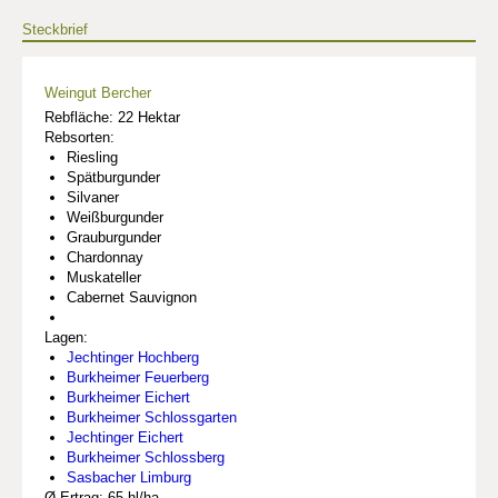
Steckbrief
Weingut Bercher
Rebfläche: 22 Hektar
Rebsorten:
Riesling
Spätburgunder
Silvaner
Weißburgunder
Grauburgunder
Chardonnay
Muskateller
Cabernet Sauvignon
Lagen:
Jechtinger Hochberg
Burkheimer Feuerberg
Burkheimer Eichert
Burkheimer Schlossgarten
Jechtinger Eichert
Burkheimer Schlossberg
Sasbacher Limburg
Ø Ertrag: 65 hl/ha