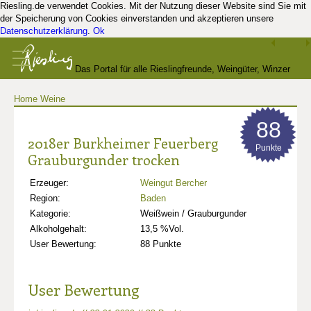
Riesling.de verwendet Cookies. Mit der Nutzung dieser Website sind Sie mit
der Speicherung von Cookies einverstanden und akzeptieren unsere
Datenschutzerklärung
.
Ok
Das Portal für alle Rieslingfreunde, Weingüter, Winzer
Home
Weine
und Kenner
88
2018er Burkheimer Feuerberg
Punkte
Grauburgunder trocken
Erzeuger:
Weingut Bercher
Region:
Baden
Kategorie:
Weißwein / Grauburgunder
Alkoholgehalt:
13,5 %Vol.
User Bewertung:
88 Punkte
User Bewertung