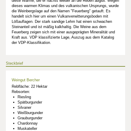
diese Wärme, die er nachts wieder an die Reben abgibt. Wegen
dieses warmen Klimas und des vulkanischen Ursprungs, wurde
die Weinbergslage auf den Namen "Feuerberg" getauft. Es
handelt sich hier um einen Vulkanverwitterungsboden mit
Lößauflagen. Der stark sandige Lehm hat einen schwachen
Steinanteil und ist mäßig kalkhaltig. Die Weine aus dem
Feuerberg zeigen sich mit einer ausgeprägten Mineralität und
Kraft aus. VDP klassifizierte Lage, Auszug aus dem Katalog
der VDP-Klassifikation.
Steckbrief
Weingut Bercher
Rebfläche: 22 Hektar
Rebsorten:
Riesling
Spätburgunder
Silvaner
Weißburgunder
Grauburgunder
Chardonnay
Muskateller