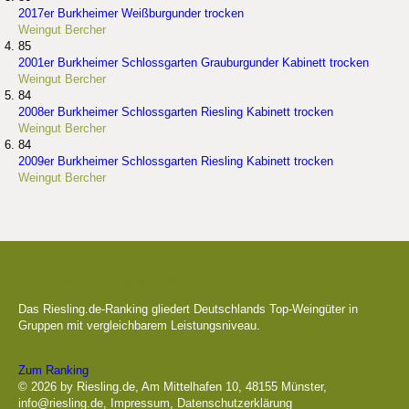
2017er Burkheimer Weißburgunder trocken
Weingut Bercher
85
2001er Burkheimer Schlossgarten Grauburgunder Kabinett trocken
Weingut Bercher
84
2008er Burkheimer Schlossgarten Riesling Kabinett trocken
Weingut Bercher
84
2009er Burkheimer Schlossgarten Riesling Kabinett trocken
Weingut Bercher
Die besten Weingüter
Das Riesling.de-Ranking gliedert Deutschlands Top-Weingüter in
Gruppen mit vergleichbarem Leistungsniveau.
Zum Ranking
© 2026 by Riesling.de, Am Mittelhafen 10, 48155 Münster,
info@riesling.de
,
Impressum
,
Datenschutzerklärung