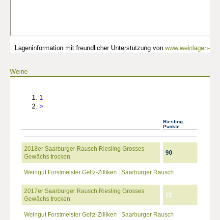
Lageninformation mit freundlicher Unterstützung von
www.weinlagen-info
Weine
1
>
Riesling
Punkte
2018er Saarburger Rausch Riesling Grosses
90
Gewächs trocken
Weingut Forstmeister Geltz-Zilliken
|
Saarburger Rausch
2017er Saarburger Rausch Riesling Grosses
91
Gewächs trocken
Weingut Forstmeister Geltz-Zilliken
|
Saarburger Rausch