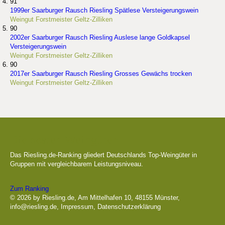
91
1999er Saarburger Rausch Riesling Spätlese Versteigerungswein
Weingut Forstmeister Geltz-Zilliken
90
2002er Saarburger Rausch Riesling Auslese lange Goldkapsel
Versteigerungswein
Weingut Forstmeister Geltz-Zilliken
90
2017er Saarburger Rausch Riesling Grosses Gewächs trocken
Weingut Forstmeister Geltz-Zilliken
Die besten Weingüter
Das Riesling.de-Ranking gliedert Deutschlands Top-Weingüter in
Gruppen mit vergleichbarem Leistungsniveau.
Zum Ranking
© 2026 by Riesling.de, Am Mittelhafen 10, 48155 Münster,
info@riesling.de
,
Impressum
,
Datenschutzerklärung