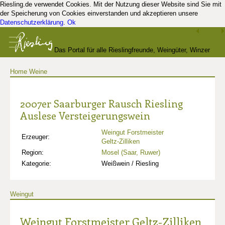
Riesling.de verwendet Cookies. Mit der Nutzung dieser Website sind Sie mit
der Speicherung von Cookies einverstanden und akzeptieren unsere
Datenschutzerklärung
.
Ok
Das Portal für alle Rieslingfreunde, Weingüter, Winzer
Home
Weine
und Kenner
2007er Saarburger Rausch Riesling
Auslese Versteigerungswein
Weingut Forstmeister
Erzeuger:
Geltz-Zilliken
Region:
Mosel (Saar, Ruwer)
Kategorie:
Weißwein / Riesling
Weingut
Weingut Forstmeister Geltz-Zilliken