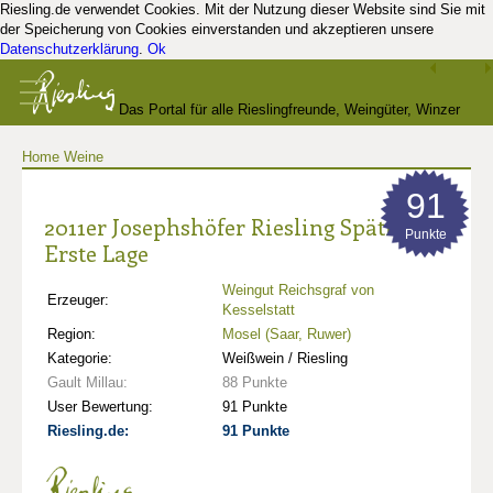
Riesling.de verwendet Cookies. Mit der Nutzung dieser Website sind Sie mit
der Speicherung von Cookies einverstanden und akzeptieren unsere
Datenschutzerklärung
.
Ok
Das Portal für alle Rieslingfreunde, Weingüter, Winzer
Home
Weine
und Kenner
91
2011er Josephshöfer Riesling Spätlese
Punkte
Erste Lage
Weingut Reichsgraf von
Erzeuger:
Kesselstatt
Region:
Mosel (Saar, Ruwer)
Kategorie:
Weißwein / Riesling
Gault Millau:
88 Punkte
User Bewertung:
91 Punkte
Riesling.de:
91 Punkte