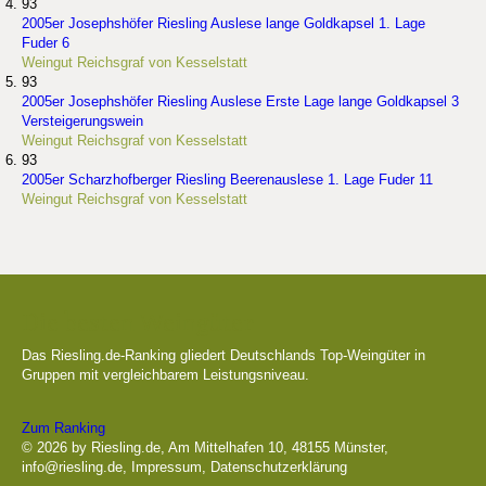
93
2005er Josephshöfer Riesling Auslese lange Goldkapsel 1. Lage
Fuder 6
Weingut Reichsgraf von Kesselstatt
93
2005er Josephshöfer Riesling Auslese Erste Lage lange Goldkapsel 3
Versteigerungswein
Weingut Reichsgraf von Kesselstatt
93
2005er Scharzhofberger Riesling Beerenauslese 1. Lage Fuder 11
Weingut Reichsgraf von Kesselstatt
Die besten Weingüter
Das Riesling.de-Ranking gliedert Deutschlands Top-Weingüter in
Gruppen mit vergleichbarem Leistungsniveau.
Zum Ranking
© 2026 by Riesling.de, Am Mittelhafen 10, 48155 Münster,
info@riesling.de
,
Impressum
,
Datenschutzerklärung