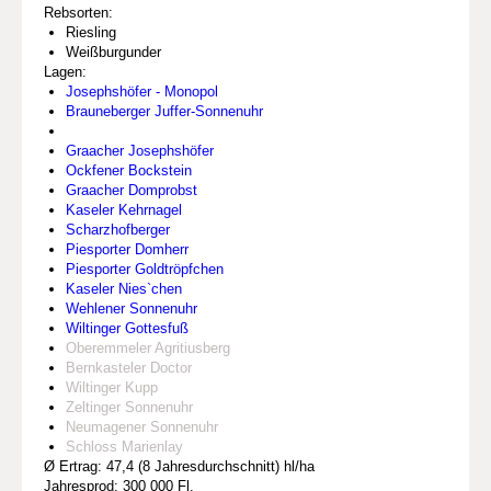
Rebsorten:
Riesling
Weißburgunder
Lagen:
Josephshöfer - Monopol
Brauneberger Juffer-Sonnenuhr
Graacher Josephshöfer
Ockfener Bockstein
Graacher Domprobst
Kaseler Kehrnagel
Scharzhofberger
Piesporter Domherr
Piesporter Goldtröpfchen
Kaseler Nies`chen
Wehlener Sonnenuhr
Wiltinger Gottesfuß
Oberemmeler Agritiusberg
Bernkasteler Doctor
Wiltinger Kupp
Zeltinger Sonnenuhr
Neumagener Sonnenuhr
Schloss Marienlay
Ø Ertrag: 47,4 (8 Jahresdurchschnitt) hl/ha
Jahresprod: 300 000 Fl.