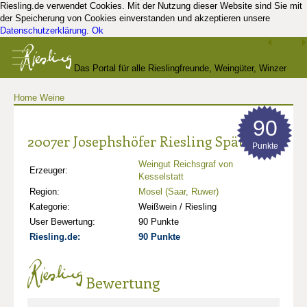
Riesling.de verwendet Cookies. Mit der Nutzung dieser Website sind Sie mit
der Speicherung von Cookies einverstanden und akzeptieren unsere
Datenschutzerklärung
.
Ok
Das Portal für alle Rieslingfreunde, Weingüter, Winzer
Home
Weine
und Kenner
90
2007er Josephshöfer Riesling Spätlese
Punkte
Weingut Reichsgraf von
Erzeuger:
Kesselstatt
Region:
Mosel (Saar, Ruwer)
Kategorie:
Weißwein / Riesling
User Bewertung:
90 Punkte
Riesling.de:
90 Punkte
Bewertung