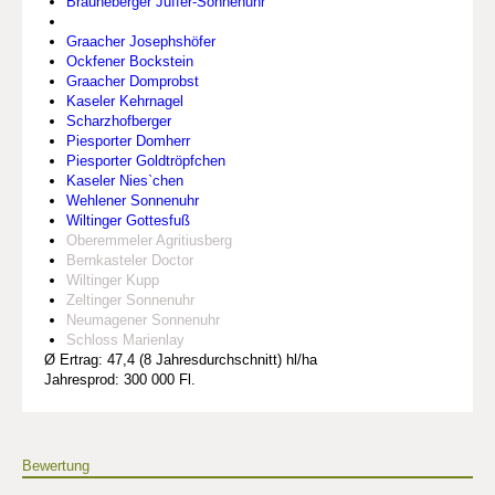
Brauneberger Juffer-Sonnenuhr
Graacher Josephshöfer
Ockfener Bockstein
Graacher Domprobst
Kaseler Kehrnagel
Scharzhofberger
Piesporter Domherr
Piesporter Goldtröpfchen
Kaseler Nies`chen
Wehlener Sonnenuhr
Wiltinger Gottesfuß
Oberemmeler Agritiusberg
Bernkasteler Doctor
Wiltinger Kupp
Zeltinger Sonnenuhr
Neumagener Sonnenuhr
Schloss Marienlay
Ø Ertrag: 47,4 (8 Jahresdurchschnitt) hl/ha
Jahresprod: 300 000 Fl.
Bewertung