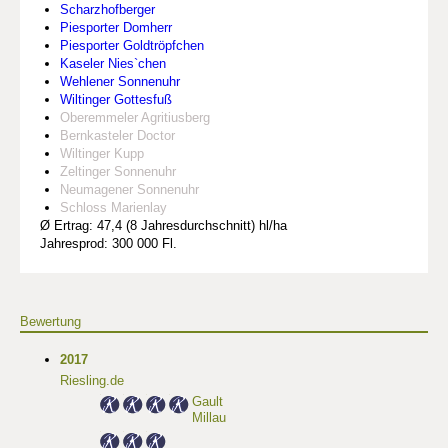
Scharzhofberger
Piesporter Domherr
Piesporter Goldtröpfchen
Kaseler Nies`chen
Wehlener Sonnenuhr
Wiltinger Gottesfuß
Oberemmeler Agritiusberg
Bernkasteler Doctor
Wiltinger Kupp
Zeltinger Sonnenuhr
Neumagener Sonnenuhr
Schloss Marienlay
Ø Ertrag: 47,4 (8 Jahresdurchschnitt) hl/ha
Jahresprod: 300 000 Fl.
Bewertung
2017
Riesling.de
Gault
Millau