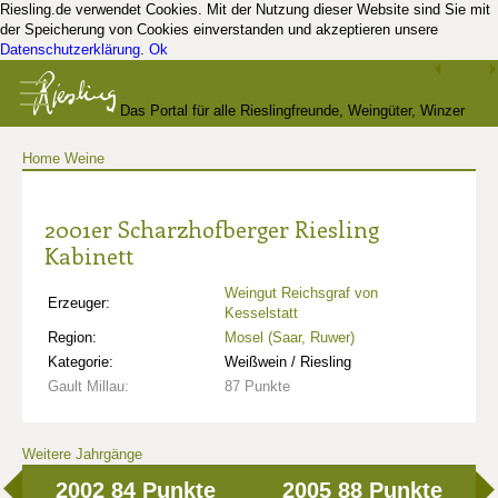
Riesling.de verwendet Cookies. Mit der Nutzung dieser Website sind Sie mit
der Speicherung von Cookies einverstanden und akzeptieren unsere
Datenschutzerklärung
.
Ok
Das Portal für alle Rieslingfreunde, Weingüter, Winzer
Home
Weine
und Kenner
2001er Scharzhofberger Riesling
Kabinett
Weingut Reichsgraf von
Erzeuger:
Kesselstatt
Region:
Mosel (Saar, Ruwer)
Kategorie:
Weißwein / Riesling
Gault Millau:
87 Punkte
Weitere Jahrgänge
2002
84 Punkte
2005
88 Punkte