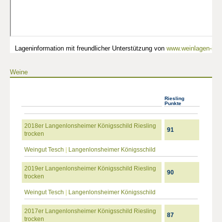
Lageninformation mit freundlicher Unterstützung von
www.weinlagen-info
Weine
Riesling
Punkte
2018er Langenlonsheimer Königsschild Riesling
91
trocken
Weingut Tesch
|
Langenlonsheimer Königsschild
2019er Langenlonsheimer Königsschild Riesling
90
trocken
Weingut Tesch
|
Langenlonsheimer Königsschild
2017er Langenlonsheimer Königsschild Riesling
87
trocken