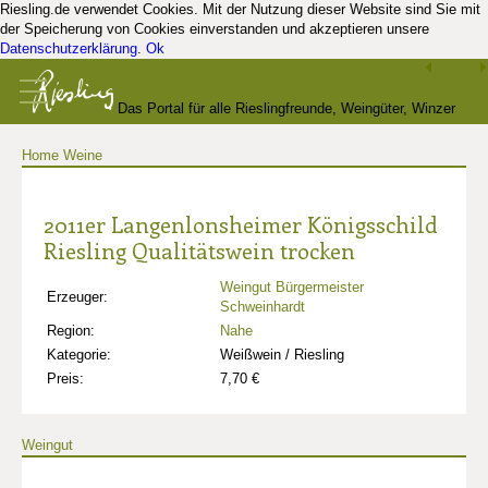
Riesling.de verwendet Cookies. Mit der Nutzung dieser Website sind Sie mit
der Speicherung von Cookies einverstanden und akzeptieren unsere
Datenschutzerklärung
.
Ok
Das Portal für alle Rieslingfreunde, Weingüter, Winzer
Home
Weine
und Kenner
2011er Langenlonsheimer Königsschild
Riesling Qualitätswein trocken
Weingut Bürgermeister
Erzeuger:
Schweinhardt
Region:
Nahe
Kategorie:
Weißwein / Riesling
Preis:
7,70 €
Weingut