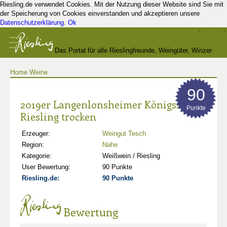
Riesling.de verwendet Cookies. Mit der Nutzung dieser Website sind Sie mit
der Speicherung von Cookies einverstanden und akzeptieren unsere
Datenschutzerklärung
.
Ok
Das Portal für alle Rieslingfreunde, Weingüter, Winzer
Home
Weine
und Kenner
90
2019er Langenlonsheimer Königsschild
Punkte
Riesling trocken
Erzeuger:
Weingut Tesch
Region:
Nahe
Kategorie:
Weißwein / Riesling
User Bewertung:
90 Punkte
Riesling.de:
90 Punkte
Bewertung