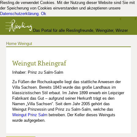
Riesling.de verwendet Cookies. Mit der Nutzung dieser Website sind Sie mit
der Speicherung von Cookies einverstanden und akzeptieren unsere
Datenschutzerklärung
.
Ok
Das Portal für alle Rieslingfreunde, Weingüter, Winzer
Home
Weingut
und Kenner
Weingut Rheingraf
Inhaber: Prinz zu Salm-Salm
Zu Füßen der Rochuskapelle liegt das stattliche Anwesen der
Villa Sachsen. Bereits 1843 wurde das große Landhaus im
klassizistischen Stil erbaut. Im Jahre 1899 erwarb ein Leipziger
Fabrikant das Gut – aufgrund seiner Herkunft trägt es den
Namen „Villa Sachsen“. Seit dem Jahr 2005 gehört das
Weingut Prinzessin und Prinz zu Salm-Salm, welche das
Weingut Prinz Salm
betreiben. Der Keller dieses Weinguts
wurde aufgegeben.