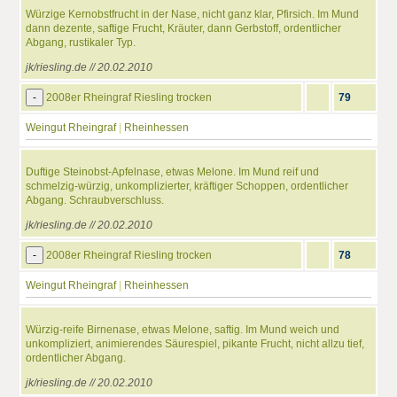
Würzige Kernobstfrucht in der Nase, nicht ganz klar, Pfirsich. Im Mund
dann dezente, saftige Frucht, Kräuter, dann Gerbstoff, ordentlicher
Abgang, rustikaler Typ.
jk/riesling.de // 20.02.2010
-
2008er Rheingraf Riesling trocken
79
Weingut Rheingraf
|
Rheinhessen
Duftige Steinobst-Apfelnase, etwas Melone. Im Mund reif und
schmelzig-würzig, unkomplizierter, kräftiger Schoppen, ordentlicher
Abgang. Schraubverschluss.
jk/riesling.de // 20.02.2010
-
2008er Rheingraf Riesling trocken
78
Weingut Rheingraf
|
Rheinhessen
Würzig-reife Birnenase, etwas Melone, saftig. Im Mund weich und
unkompliziert, animierendes Säurespiel, pikante Frucht, nicht allzu tief,
ordentlicher Abgang.
jk/riesling.de // 20.02.2010