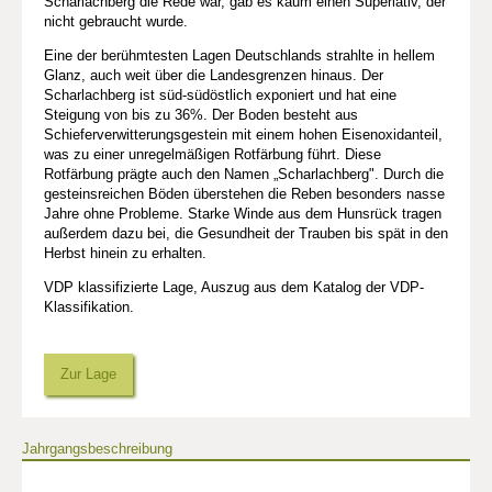
Scharlachberg die Rede war, gab es kaum einen Superlativ, der
nicht gebraucht wurde.
Eine der berühmtesten Lagen Deutschlands strahlte in hellem
Glanz, auch weit über die Landesgrenzen hinaus. Der
Scharlachberg ist süd-südöstlich exponiert und hat eine
Steigung von bis zu 36%. Der Boden besteht aus
Schieferverwitterungsgestein mit einem hohen Eisenoxidanteil,
was zu einer unregelmäßigen Rotfärbung führt. Diese
Rotfärbung prägte auch den Namen „Scharlachberg". Durch die
gesteinsreichen Böden überstehen die Reben besonders nasse
Jahre ohne Probleme. Starke Winde aus dem Hunsrück tragen
außerdem dazu bei, die Gesundheit der Trauben bis spät in den
Herbst hinein zu erhalten.
VDP klassifizierte Lage, Auszug aus dem Katalog der VDP-
Klassifikation.
Zur Lage
Jahrgangsbeschreibung