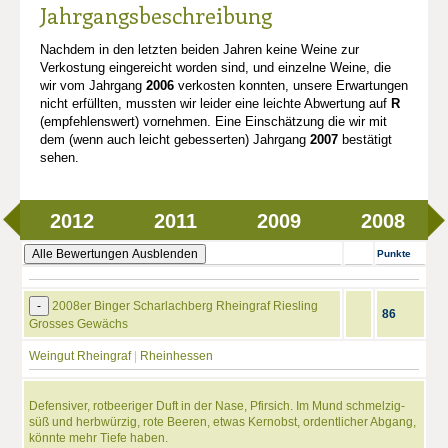
Jahrgangsbeschreibung
Nachdem in den letzten beiden Jahren keine Weine zur
Verkostung eingereicht worden sind, und einzelne Weine, die
wir vom Jahrgang
2006
verkosten konnten, unsere Erwartungen
nicht erfüllten, mussten wir leider eine leichte Abwertung auf
R
(empfehlenswert) vornehmen. Eine Einschätzung die wir mit
dem (wenn auch leicht gebesserten) Jahrgang
2007
bestätigt
sehen.
2012
2011
2009
2008
Alle Bewertungen Ausblenden
Punkte
-
2008er Binger Scharlachberg Rheingraf Riesling
86
Grosses Gewächs
Weingut Rheingraf
|
Rheinhessen
Defensiver, rotbeeriger Duft in der Nase, Pfirsich. Im Mund schmelzig-
süß und herbwürzig, rote Beeren, etwas Kernobst, ordentlicher Abgang,
könnte mehr Tiefe haben.