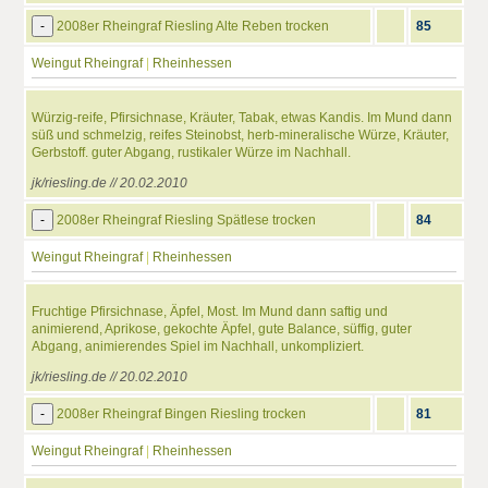
-
2008er Rheingraf Riesling Alte Reben trocken
85
Weingut Rheingraf
|
Rheinhessen
Würzig-reife, Pfirsichnase, Kräuter, Tabak, etwas Kandis. Im Mund dann
süß und schmelzig, reifes Steinobst, herb-mineralische Würze, Kräuter,
Gerbstoff. guter Abgang, rustikaler Würze im Nachhall.
jk/riesling.de // 20.02.2010
-
2008er Rheingraf Riesling Spätlese trocken
84
Weingut Rheingraf
|
Rheinhessen
Fruchtige Pfirsichnase, Äpfel, Most. Im Mund dann saftig und
animierend, Aprikose, gekochte Äpfel, gute Balance, süffig, guter
Abgang, animierendes Spiel im Nachhall, unkompliziert.
jk/riesling.de // 20.02.2010
-
2008er Rheingraf Bingen Riesling trocken
81
Weingut Rheingraf
|
Rheinhessen