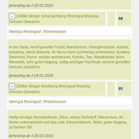
jk/riesling.de // 20.02.2010
-
2008er Binger Scharlachberg Rheingraf Riesling
88
Grosses Gewächs
Weingut Rheingraf
|
Rheinhessen
In der Nase, leicht gereifte Frucht, Mandarinen, Orangenschale, Kandis,
kräuterig, etwas Banane. Im Mund dann schmelzig-animierend, dunkles
Steinobst, Kerne, wieder animierend, Kandis, Tee, Waldkräuter, feine
Mineralik, sehr guter Abgang, saftig-würziger Nachhall, schöne gereiftes
Grosses Gewächs.
jk/riesling.de // 24.02.2020
-
2008er Binger Kirchberg Rheingraf Riesling
85
Grosses Gewächs
Weingut Rheingraf
|
Rheinhessen
Hefig-mostige Kernobstnase, Zitrus, etwas Gerbstoff, Wiesenheu. Im
Mund unkompliziert und klar, rote Johannisbeere, Äpfel, guter Abgang,
schlanker Stil.
jk/riesling.de // 20.02.2010