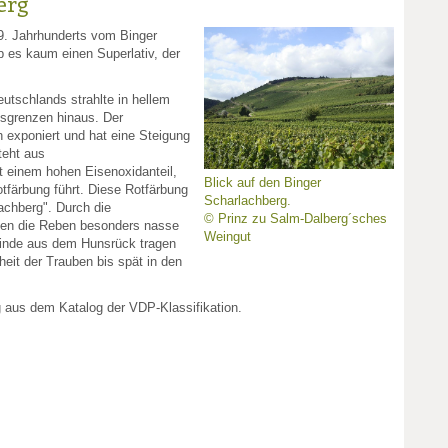
erg
19. Jahrhunderts vom Binger
 es kaum einen Superlativ, der
utschlands strahlte in hellem
esgrenzen hinaus. Der
h exponiert und hat eine Steigung
teht aus
t einem hohen Eisenoxidanteil,
Blick auf den Binger
tfärbung führt. Diese Rotfärbung
Scharlachberg.
chberg". Durch die
© Prinz zu Salm-Dalberg´sches
hen die Reben besonders nasse
Weingut
inde aus dem Hunsrück tragen
eit der Trauben bis spät in den
g aus dem Katalog der VDP-Klassifikation.