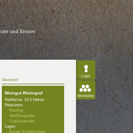
inzer und Kenner
Login
Steckbrief
Weingut Rheingraf
Weinkeller
Rebfläche: 16,5 Hektar
Rebsorten:
Riesling
Weißburgunder
Grauburgunder
Lagen:
Binger Scharlachberg