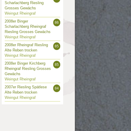
Scharlachberg Riesling
Grosses Gewächs
Weingut Rheingraf
2008er Binger
86
Scharlachberg Rheingraf
Riesling Grosses Gewächs
Weingut Rheingraf
2008er Rheingraf Riesling
85
Alte Reben trocken
Weingut Rheingraf
2008er Binger Kirchberg
85
Rheingraf Riesling Grosses
Gewächs
Weingut Rheingraf
2007er Riesling Spätlese
84
Alte Reben trocken
Weingut Rheingraf