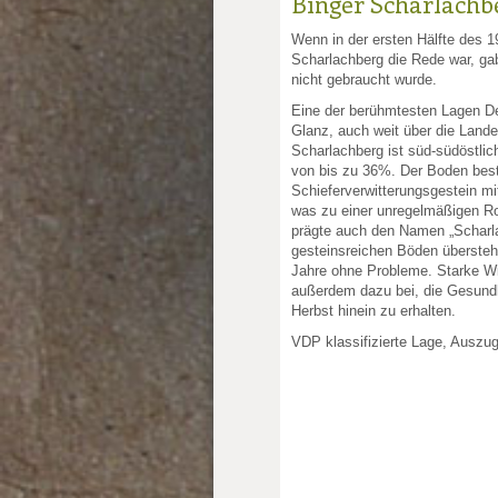
Binger Scharlachb
Wenn in der ersten Hälfte des 
Scharlachberg die Rede war, gab
nicht gebraucht wurde.
Eine der berühmtesten Lagen De
Glanz, auch weit über die Land
Scharlachberg ist süd-südöstlic
von bis zu 36%. Der Boden bes
Schieferverwitterungsgestein mi
was zu einer unregelmäßigen Ro
prägte auch den Namen „Scharla
gesteinsreichen Böden überste
Jahre ohne Probleme. Starke W
außerdem dazu bei, die Gesundh
Herbst hinein zu erhalten.
VDP klassifizierte Lage, Auszu