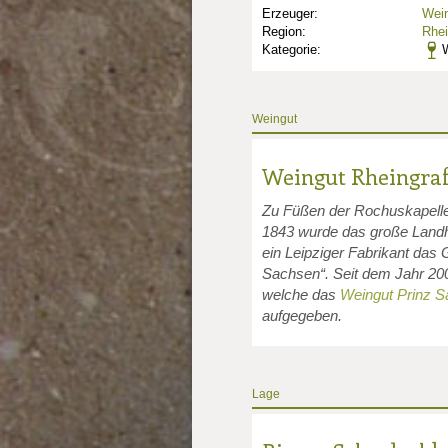
Erzeuger:
Wein
Region:
Rhe
Kategorie:
W
Weingut
Weingut Rheingra
nkte: 1.0
Zu Füßen der Rochuskapelle 
1843 wurde das große Landha
unkte: 1
ein Leipziger Fabrikant das 
Sachsen“. Seit dem Jahr 20
welche das
Weingut Prinz S
aufgegeben.
Lage