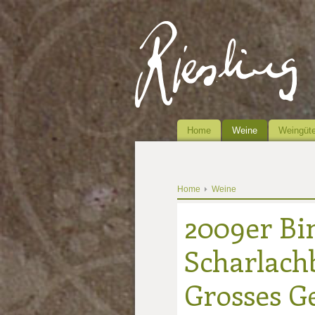
Home
Weine
Weingüte
Home
Weine
2009er Bi
Scharlachb
Grosses G