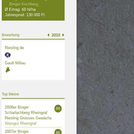
Binger Kirchberg
Ø Ertrag: 60 hl/ha
Jahresprod: 130 000 Fl.
Bewertung
2010
Riesling.de
Gault Millau
Top Weine
2008er Binger
88
Scharlachberg Rheingraf
Riesling Grosses Gewächs
Weingut Rheingraf
2007er Binger
86