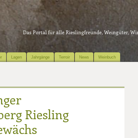
Das Portal für alle Rieslingfreunde, Weingüter, W
r
Lagen
Jahrgänge
Terroir
News
Weinbuch
nger
erg Riesling
ewächs