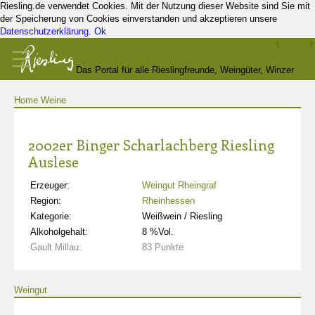
Riesling.de verwendet Cookies. Mit der Nutzung dieser Website sind Sie mit
der Speicherung von Cookies einverstanden und akzeptieren unsere
Datenschutzerklärung
.
Ok
Das Portal für alle Rieslingfreunde, Weingüter, Winzer
Home
Weine
und Kenner
2002er Binger Scharlachberg Riesling
Auslese
Erzeuger:
Weingut Rheingraf
Region:
Rheinhessen
Kategorie:
Weißwein / Riesling
Alkoholgehalt:
8 %Vol.
Gault Millau:
83 Punkte
Weingut