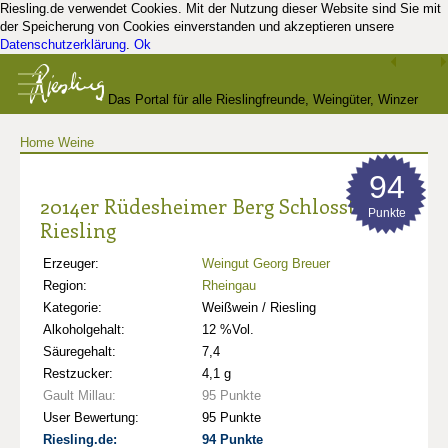
Riesling.de verwendet Cookies. Mit der Nutzung dieser Website sind Sie mit
der Speicherung von Cookies einverstanden und akzeptieren unsere
Datenschutzerklärung
.
Ok
Das Portal für alle Rieslingfreunde, Weingüter, Winzer
Home
Weine
und Kenner
94
2014er Rüdesheimer Berg Schlossberg
Punkte
Riesling
Erzeuger:
Weingut Georg Breuer
Region:
Rheingau
Kategorie:
Weißwein / Riesling
Alkoholgehalt:
12 %Vol.
Säuregehalt:
7,4
Restzucker:
4,1 g
Gault Millau:
95 Punkte
User Bewertung:
95 Punkte
Riesling.de:
94 Punkte