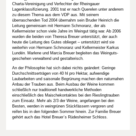
Charta-Vereinigung und Verfechter der Rheingauer
Lagenklassifizierung. 2001 trat er nach Querelen unter anderem
zu diesem Thema aus dem VDP aus. Mit seinem
überraschenden Tod 2004 übernahm sein Bruder Heinrich die
Leitung gemeinsam mit Hermann Schmoranz, der als
Kellermeister schon viele Jahre im Weingut tätig war. Ab 2006
wurden die beiden von Theresa Breuer unterstützt, der auch
heute die Leitung des Gutes oblieget – unterstützt wird sie
weiterhin von Hermann Schmoranz und Kellermeister Karkus
Lundén. Marlene und Marcia Breuer begleiten das Weinguts­
geschehen verwaltend und gestalterisch.
An der Philosophie hat sich dabei nichts geändert: Geringe
Durchschnittserträgen von 40 hl pro Hektar, aufwendige
Laubarbeiten und saisonale Begrünung machen den naturnahen
Anbau der Trauben aus. Beim Ausbau der Weine kommen
schließlich nur traditionell handwerkliche Methoden
einschließlich des Maischekontaktes bei den Rieslingtrauben
zum Einsatz. Mehr als 2/3 der Weine, angefangen bei den
Besten, werden in weingrünen Stückfässern vergoren und
reifen bis in den folgenden Sommer hinein. Zur Familie Breuer
gehört auch das Hotel Breuer`s Rüdesheimer Schloss.