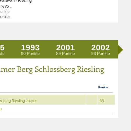
eißwein / Riesling
 %Vol.
Punkte
Punkte
5
1993
2001
2002
2
kte
90 Punkte
89 Punkte
96 Punkte
mer Berg Schlossberg Riesling
Punkte
sberg Riesling trocken
88
u