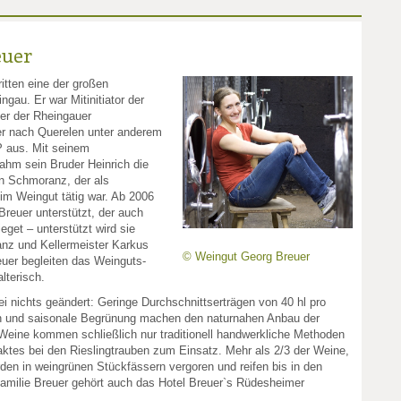
euer
itten eine der großen
ngau. Er war Mitinitiator der
er der Rheingauer
 er nach Querelen unter anderem
 aus. Mit seinem
hm sein Bruder Heinrich die
n Schmoranz, der als
 im Weingut tätig war. Ab 2006
reuer unterstützt, der auch
eget – unterstützt wird sie
nz und Kellermeister Karkus
© Weingut Georg Breuer
uer begleiten das Weinguts­
lterisch.
ei nichts geändert: Geringe Durchschnittserträgen von 40 hl pro
en und saisonale Begrünung machen den naturnahen Anbau der
eine kommen schließlich nur traditionell handwerkliche Methoden
ktes bei den Rieslingtrauben zum Einsatz. Mehr als 2/3 der Weine,
en in weingrünen Stückfässern vergoren und reifen bis in den
amilie Breuer gehört auch das Hotel Breuer`s Rüdesheimer