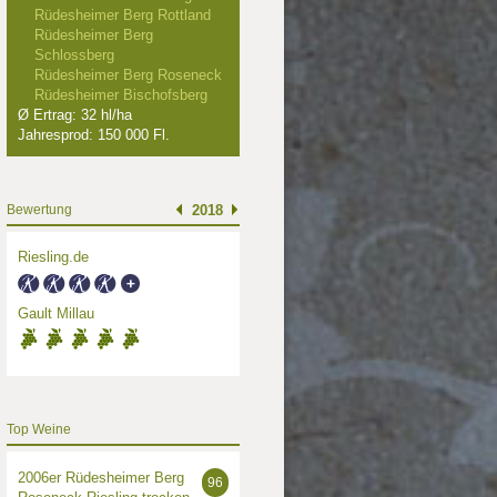
Rüdesheimer Berg Rottland
Rüdesheimer Berg
Schlossberg
Rüdesheimer Berg Roseneck
Rüdesheimer Bischofsberg
Ø Ertrag: 32 hl/ha
Jahresprod: 150 000 Fl.
003
2006
2007
2009
90 Punkte
92 Punkte
Bewertung
2018
Riesling.de
Gault Millau
Top Weine
2006er Rüdesheimer Berg
96