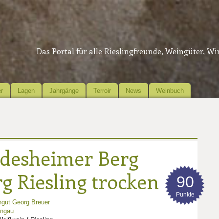
Das Portal für alle Rieslingfreunde, Weingüter, W
r
Lagen
Jahrgänge
Terroir
News
Weinbuch
desheimer Berg
g Riesling trocken
90
Punkte
gut Georg Breuer
ingau