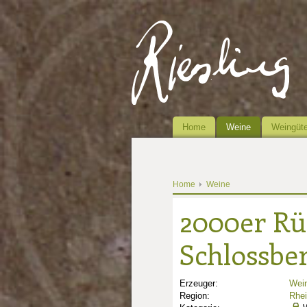
Home
Weine
Weingüte
Home
Weine
2000er Rü
Schlossber
Erzeuger:
Wein
Region:
Rhe