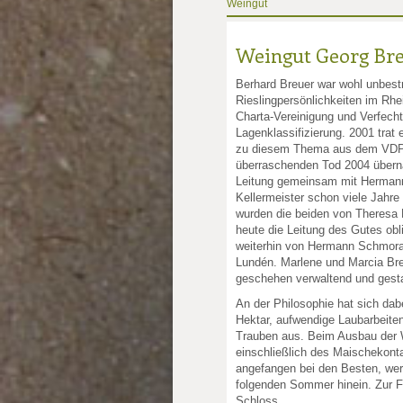
Weingut
Weingut Georg Br
Berhard Breuer war wohl unbestr
Rieslingpersönlichkeiten im Rhei
Charta-Vereinigung und Verfecht
Lagenklassifizierung. 2001 trat
zu diesem Thema aus dem VDP
überraschenden Tod 2004 überna
Leitung gemeinsam mit Herman
Kellermeister schon viele Jahre
wurden die beiden von Theresa B
heute die Leitung des Gutes obli
weiterhin von Hermann Schmora
Lundén. Marlene und Marcia Bre
geschehen verwaltend und gesta
An der Philosophie hat sich dab
Hektar, aufwendige Laubarbeit
Trauben aus. Beim Ausbau der W
einschließlich des Maischekonta
angefangen bei den Besten, werd
folgenden Sommer hinein. Zur F
Schloss.