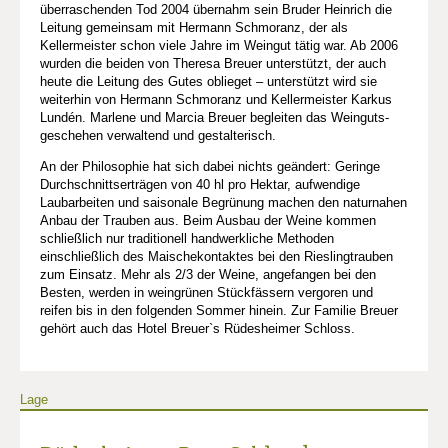
überraschenden Tod 2004 übernahm sein Bruder Heinrich die
Leitung gemeinsam mit Hermann Schmoranz, der als
Kellermeister schon viele Jahre im Weingut tätig war. Ab 2006
wurden die beiden von Theresa Breuer unterstützt, der auch
heute die Leitung des Gutes oblieget – unterstützt wird sie
weiterhin von Hermann Schmoranz und Kellermeister Karkus
Lundén. Marlene und Marcia Breuer begleiten das Weinguts­
geschehen verwaltend und gestalterisch.
An der Philosophie hat sich dabei nichts geändert: Geringe
Durchschnittserträgen von 40 hl pro Hektar, aufwendige
Laubarbeiten und saisonale Begrünung machen den naturnahen
Anbau der Trauben aus. Beim Ausbau der Weine kommen
schließlich nur traditionell handwerkliche Methoden
einschließlich des Maischekontaktes bei den Rieslingtrauben
zum Einsatz. Mehr als 2/3 der Weine, angefangen bei den
Besten, werden in weingrünen Stückfässern vergoren und
reifen bis in den folgenden Sommer hinein. Zur Familie Breuer
gehört auch das Hotel Breuer`s Rüdesheimer Schloss.
Lage