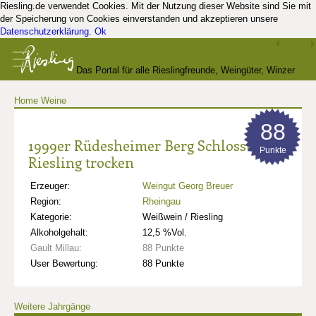
Riesling.de verwendet Cookies. Mit der Nutzung dieser Website sind Sie mit
der Speicherung von Cookies einverstanden und akzeptieren unsere
Datenschutzerklärung
.
Ok
Das Portal für alle Rieslingfreunde, Weingüter, Winzer
Home
Weine
und Kenner
88
1999er Rüdesheimer Berg Schlossberg
Punkte
Riesling trocken
Erzeuger:
Weingut Georg Breuer
Region:
Rheingau
Kategorie:
Weißwein / Riesling
Alkoholgehalt:
12,5 %Vol.
Gault Millau:
88 Punkte
User Bewertung:
88 Punkte
Weitere Jahrgänge