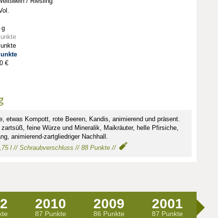
eißwein / Riesling
ol.
 g
Punkte
Punkte
Punkte
0 €
g
e, etwas Kompott, rote Beeren, Kandis, animierend und präsent.
artsüß, feine Würze und Mineralik, Maikräuter, helle Pfirsiche,
ang, animierend-zartgliedriger Nachhall.
 0,75 l // Schraubverschluss // 88 Punkte //
2
2010
2009
2001
kte
87 Punkte
86 Punkte
87 Punkte