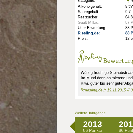
Kategorie:
W
Alkoholgehalt:
9 %V
Säuregehalt:
9,7
Restzucker:
64,8
Gault Millau:
87 
User Bewertung:
88 
Riesling.de:
88 
Preis:
12,5
Bewertun
Würzig-fruchtige Steinobstnas
Im Mund dann animierend und z
Kiwi, guter bis sehr guter Abg
nkte: 2.25
e Punkte: 2.25
jk/riesling.de // 19.11.2015 //
unkte: 2
au Punkte: 2
Weitere Jahrgänge
2013
201
86 Punkte
86 Pun