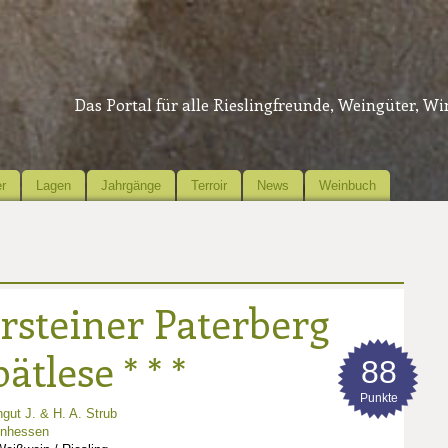
Das Portal für alle Rieslingfreunde, Weingüter, W
r
Lagen
Jahrgänge
Terroir
News
Weinbuch
rsteiner Paterberg
ätlese * * *
88
Punkte
gut J. & H. A. Strub
inhessen