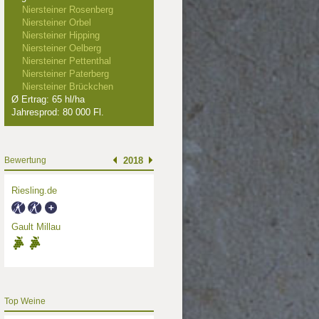
Niersteiner Rosenberg
Niersteiner Orbel
Niersteiner Hipping
Niersteiner Oelberg
Niersteiner Pettenthal
Niersteiner Paterberg
Niersteiner Brückchen
Ø Ertrag: 65 hl/ha
Jahresprod: 80 000 Fl.
Bewertung
2018
Riesling.de
Gault Millau
Top Weine