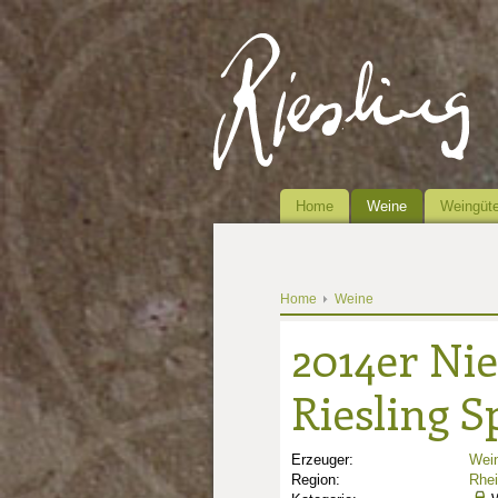
Home
Weine
Weingüte
Home
Weine
2014er Nie
Riesling Sp
Erzeuger:
Wein
Region:
Rhe