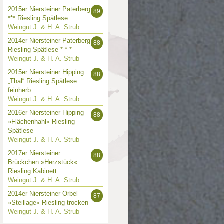
2015er Niersteiner Paterberg
89
*** Riesling Spätlese
Weingut J. & H. A. Strub
2014er Niersteiner Paterberg
88
Riesling Spätlese * * *
Weingut J. & H. A. Strub
2015er Niersteiner Hipping
88
„Thal“ Riesling Spätlese
feinherb
Weingut J. & H. A. Strub
2016er Niersteiner Hipping
88
»Flächenhahl« Riesling
Spätlese
Weingut J. & H. A. Strub
2017er Niersteiner
88
Brückchen »Herzstück«
Riesling Kabinett
Weingut J. & H. A. Strub
2014er Niersteiner Orbel
87
»Steillage« Riesling trocken
Weingut J. & H. A. Strub