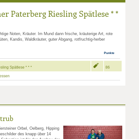
er Paterberg Riesling Spätlese * *
tige Noten, Kräuter. Im Mund dann frische, kräuterige Art, rote
üten, Kandis, Waldkräuter, guter Abgang, rotfruchtig-herber
Punkte
ling Spätlese * * *
86
essen
Strub
ersteiner Orbel, Oelberg, Hipping
geschilder des knapp über 14