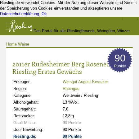
Riesling.de verwendet Cookies. Mit der Nutzung dieser Website sind Sie mit
der Speicherung von Cookies einverstanden und akzeptieren unsere
Datenschutzerklärung
.
Ok
Das Portal für alle Rieslingfreunde, Weingüter, Winzer
Home
Weine
und Kenner
90
2011er Rüdesheimer Berg Roseneck
Punkte
Riesling Erstes Gewächs
Erzeuger:
Weingut August Kesseler
Region:
Rheingau
Kategorie:
Weißwein / Riesling
Alkoholgehalt:
13 %Vol.
Säuregehalt:
7,6
Restzucker:
12,8 g
Gault Millau:
90 Punkte
User Bewertung:
90 Punkte
Riesling.de:
90 Punkte