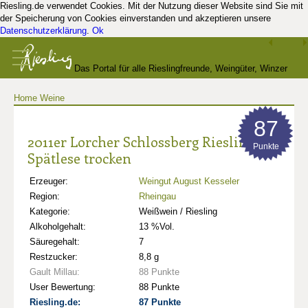
Riesling.de verwendet Cookies. Mit der Nutzung dieser Website sind Sie mit
der Speicherung von Cookies einverstanden und akzeptieren unsere
Datenschutzerklärung
.
Ok
Das Portal für alle Rieslingfreunde, Weingüter, Winzer
Home
Weine
und Kenner
87
2011er Lorcher Schlossberg Riesling
Punkte
Spätlese trocken
Erzeuger:
Weingut August Kesseler
Region:
Rheingau
Kategorie:
Weißwein / Riesling
Alkoholgehalt:
13 %Vol.
Säuregehalt:
7
Restzucker:
8,8 g
Gault Millau:
88 Punkte
User Bewertung:
88 Punkte
Riesling.de:
87 Punkte