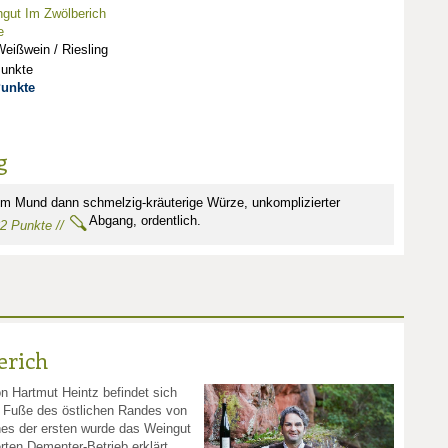
gut Im Zwölberich
e
eißwein / Riesling
Punkte
Punkte
g
Im Mund dann schmelzig-kräuterige Würze, unkomplizierter
Abgang, ordentlich.
82 Punkte //
erich
n Hartmut Heintz befindet sich
m Fuße des östlichen Randes von
es der ersten wurde das Weingut
rten Dementer-Betrieb erklärt.