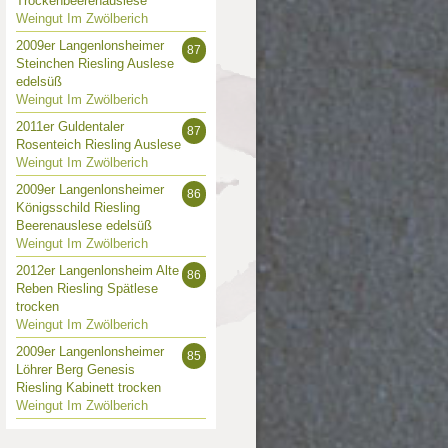
Trockenbeerenauslese
Weingut Im Zwölberich
2009er Langenlonsheimer
87
Steinchen Riesling Auslese
edelsüß
Weingut Im Zwölberich
2011er Guldentaler
87
Rosenteich Riesling Auslese
Weingut Im Zwölberich
2009er Langenlonsheimer
86
Königsschild Riesling
Beerenauslese edelsüß
Weingut Im Zwölberich
2012er Langenlonsheim Alte
86
Reben Riesling Spätlese
trocken
Weingut Im Zwölberich
2009er Langenlonsheimer
85
Löhrer Berg Genesis
Riesling Kabinett trocken
Weingut Im Zwölberich