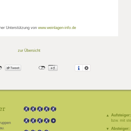
cher Unterstützung von
www.weinlagen-info.de
zur Übersicht
er
Aufsteiger:
bzw. mit st
ruppen
au.
Absteiger: