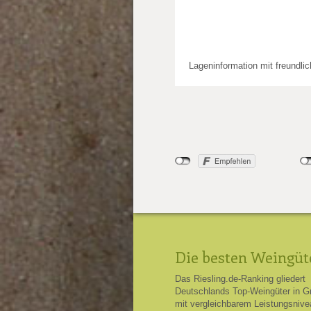
Lageninformation mit freundli
Die besten Weingüt
Das Riesling.de-Ranking gliedert
Deutschlands Top-Weingüter in G
mit vergleichbarem Leistungsnive