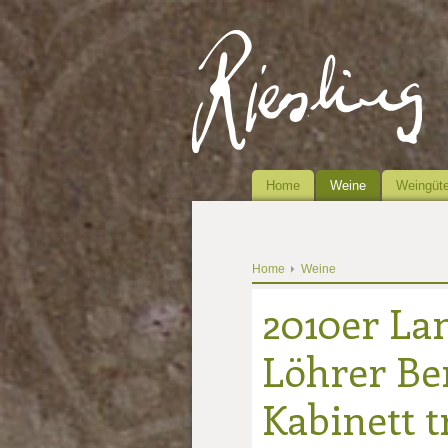
Home
Weine
Weingüte
Home
Weine
2010er La
Löhrer Ber
Kabinett 