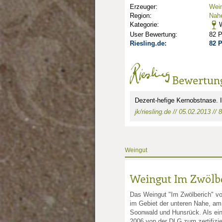
Erzeuger:
Wein
Region:
Nah
Kategorie:
W
User Bewertung:
82 
Riesling.de:
82 
Bewertun
Dezent-hefige Kernobstnase. 
jk/riesling.de // 05.02.2013 // 
nkte: 1
Weingut
Weingut Im Zwölb
Das Weingut "Im Zwölberich" vo
im Gebiet der unteren Nahe, a
Soonwald und Hunsrück. Als ein
2006 von der DLG zum zertifizie