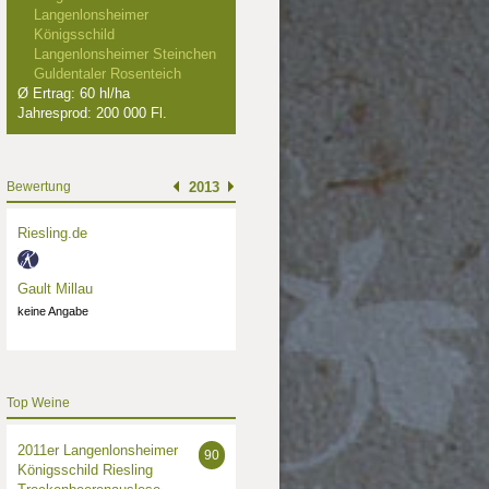
Langenlonsheimer
Königsschild
Langenlonsheimer Steinchen
Guldentaler Rosenteich
Ø Ertrag: 60 hl/ha
Jahresprod: 200 000 Fl.
Bewertung
2013
Riesling.de
Gault Millau
keine Angabe
Top Weine
2011er Langenlonsheimer
90
Königsschild Riesling