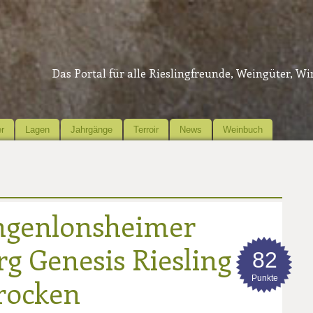
Das Portal für alle Rieslingfreunde, Weingüter, W
r
Lagen
Jahrgänge
Terroir
News
Weinbuch
ngenlonsheimer
g Genesis Riesling
82
Punkte
trocken