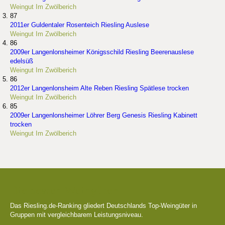
Weingut Im Zwölberich
87
2011er Guldentaler Rosenteich Riesling Auslese
Weingut Im Zwölberich
86
2009er Langenlonsheimer Königsschild Riesling Beerenauslese
edelsüß
Weingut Im Zwölberich
86
2012er Langenlonsheim Alte Reben Riesling Spätlese trocken
Weingut Im Zwölberich
85
2009er Langenlonsheimer Löhrer Berg Genesis Riesling Kabinett
trocken
Weingut Im Zwölberich
Die besten Weingüter
Das Riesling.de-Ranking gliedert Deutschlands Top-Weingüter in
Gruppen mit vergleichbarem Leistungsniveau.