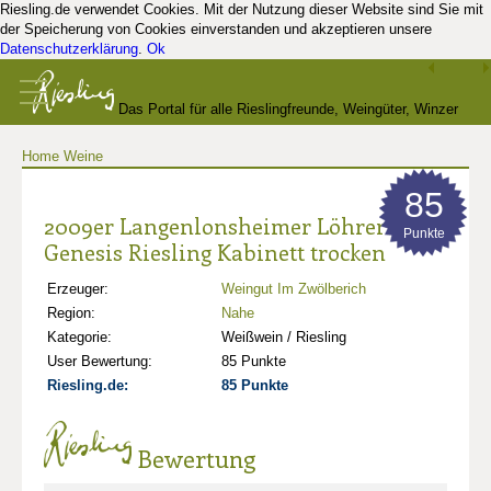
Riesling.de verwendet Cookies. Mit der Nutzung dieser Website sind Sie mit
der Speicherung von Cookies einverstanden und akzeptieren unsere
Datenschutzerklärung
.
Ok
Das Portal für alle Rieslingfreunde, Weingüter, Winzer
Home
Weine
und Kenner
85
2009er Langenlonsheimer Löhrer Berg
Punkte
Genesis Riesling Kabinett trocken
Erzeuger:
Weingut Im Zwölberich
Region:
Nahe
Kategorie:
Weißwein / Riesling
User Bewertung:
85 Punkte
Riesling.de:
85 Punkte
Bewertung