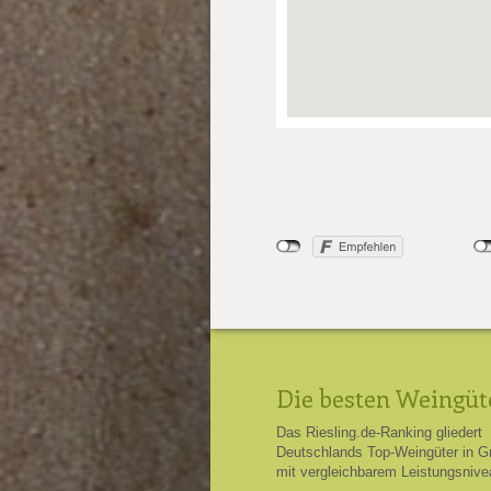
Die besten Weingüt
Das Riesling.de-Ranking gliedert
Deutschlands Top-Weingüter in G
mit vergleichbarem Leistungsnive