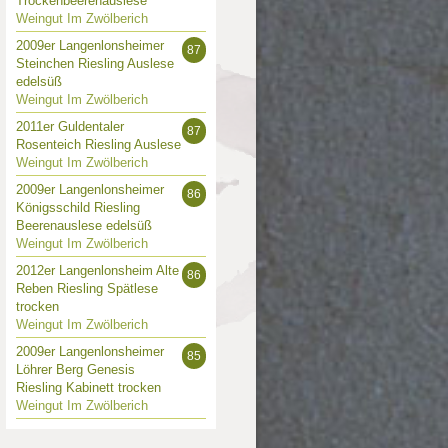
Trockenbeerenauslese
Weingut Im Zwölberich
2009er Langenlonsheimer
87
Steinchen Riesling Auslese
edelsüß
Weingut Im Zwölberich
2011er Guldentaler
87
Rosenteich Riesling Auslese
Weingut Im Zwölberich
2009er Langenlonsheimer
86
Königsschild Riesling
Beerenauslese edelsüß
Weingut Im Zwölberich
2012er Langenlonsheim Alte
86
Reben Riesling Spätlese
trocken
Weingut Im Zwölberich
2009er Langenlonsheimer
85
Löhrer Berg Genesis
Riesling Kabinett trocken
Weingut Im Zwölberich