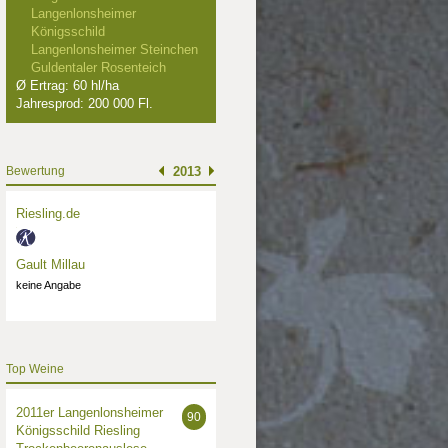
Langenlonsheimer
Königsschild
Langenlonsheimer Steinchen
Guldentaler Rosenteich
Ø Ertrag: 60 hl/ha
Jahresprod: 200 000 Fl.
Bewertung
2013
Riesling.de
Gault Millau
keine Angabe
Top Weine
2011er Langenlonsheimer
90
Königsschild Riesling