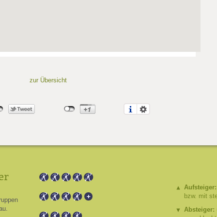
zur Übersicht
er
Aufsteiger:
bzw. mit st
ruppen
au.
Absteiger: