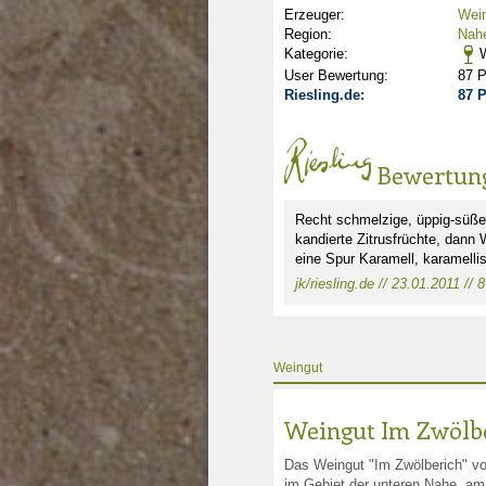
Erzeuger:
Wein
Region:
Nah
Kategorie:
W
User Bewertung:
87 
Riesling.de:
87 
Bewertun
Recht schmelzige, üppig-süße 
kandierte Zitrusfrüchte, dann
nkte: 1
eine Spur Karamell, karamellis
jk/riesling.de // 23.01.2011 // 
Weingut
Weingut Im Zwölb
Das Weingut "Im Zwölberich" vo
im Gebiet der unteren Nahe, a