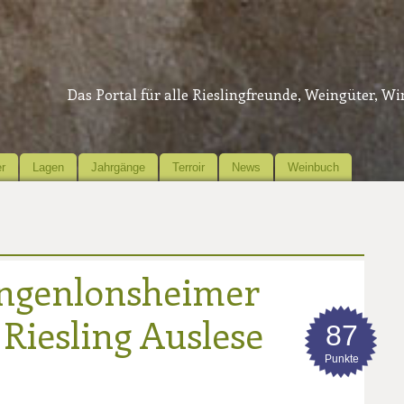
Das Portal für alle Rieslingfreunde, Weingüter, W
r
Lagen
Jahrgänge
Terroir
News
Weinbuch
ngenlonsheimer
Riesling Auslese
87
Punkte