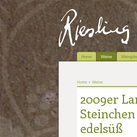
Home
Weine
Weingüte
Home
Weine
2009er La
Steinchen 
edelsüß