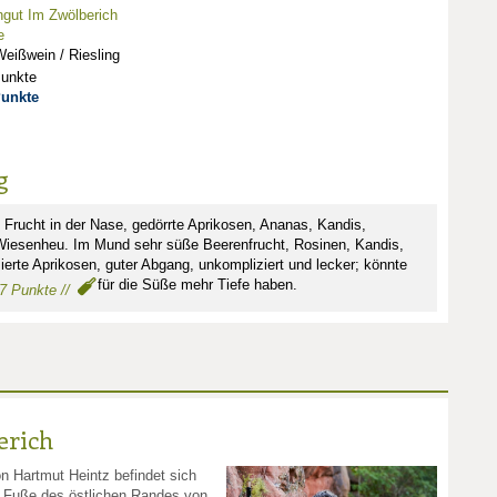
gut Im Zwölberich
e
eißwein / Riesling
Punkte
Punkte
g
Frucht in der Nase, gedörrte Aprikosen, Ananas, Kandis,
 Wiesenheu. Im Mund sehr süße Beerenfrucht, Rosinen, Kandis,
ierte Aprikosen, guter Abgang, unkompliziert und lecker; könnte
für die Süße mehr Tiefe haben.
87 Punkte //
erich
n Hartmut Heintz befindet sich
m Fuße des östlichen Randes von