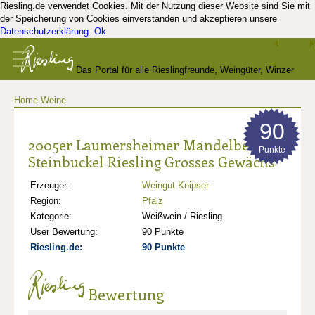
Riesling.de verwendet Cookies. Mit der Nutzung dieser Website sind Sie mit
der Speicherung von Cookies einverstanden und akzeptieren unsere
Datenschutzerklärung
.
Ok
Das Portal für alle Rieslingfreunde, Weingüter, Winzer
Home
Weine
und Kenner
90
2005er Laumersheimer Mandelberg
Punkte
Steinbuckel Riesling Grosses Gewächs
Erzeuger:
Weingut Knipser
Region:
Pfalz
Kategorie:
Weißwein / Riesling
User Bewertung:
90 Punkte
Riesling.de:
90 Punkte
Bewertung