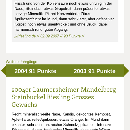
Frisch und von der Kohlensäure noch etwas unruhig in der
Nase, Steinobst, etwas Grapefruit, dann präsente, etwas
nervige Mineralik. Pikant-Konzentrierte Zitrus-
Aprikosenfrucht im Mund, dann sehr klarer, aber defensiver
Körper, noch etwas unentwickelt und ohne Druck, dabei
harmonisch rund, guter Abgang.
jk/riesling.de // 02.09.2007 // 90 Punkte //
Weitere Jahrgänge
2004
91 Punkte
2003
91 Punkte
2004er Laumersheimer Mandelberg
Steinbuckel Riesling Grosses
Gewächs
Recht mineralisch-reife Nase, Kandis, gekochtes Kernobst,
Apfel-Tarte, reife Aprikosen, etwas Orange. Im Mund dann
pikanter, sehr substanzreicher Schmelz, pikantes, Intensive
Säurespiel, dichte, forderndes Mineralik, dann zarte Würze,