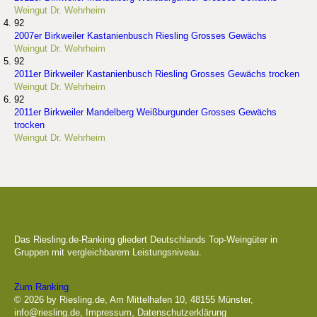
Weingut Dr. Wehrheim
92
2007er Birkweiler Kastanienbusch Riesling Grosses Gewächs
Weingut Dr. Wehrheim
92
2011er Birkweiler Kastanienbusch Riesling Grosses Gewächs trocken
Weingut Dr. Wehrheim
92
2011er Birkweiler Mandelberg Weißburgunder Grosses Gewächs
trocken
Weingut Dr. Wehrheim
Die besten Weingüter
Das Riesling.de-Ranking gliedert Deutschlands Top-Weingüter in
Gruppen mit vergleichbarem Leistungsniveau.
Zum Ranking
© 2026 by Riesling.de, Am Mittelhafen 10, 48155 Münster,
info@riesling.de
,
Impressum
,
Datenschutzerklärung