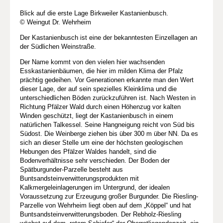
Blick auf die erste Lage Birkweiler Kastanienbusch.
© Weingut Dr. Wehrheim
Der Kastanienbusch ist eine der bekanntesten Einzellagen an
der Südlichen Weinstraße.
Der Name kommt von den vielen hier wachsenden
Esskastanienbäumen, die hier im milden Klima der Pfalz
prächtig gedeihen. Vor Generationen erkannte man den Wert
dieser Lage, der auf sein spezielles Kleinklima und die
unterschiedlichen Böden zurückzuführen ist. Nach Westen in
Richtung Pfälzer Wald durch einen Höhenzug vor kalten
Winden geschützt, liegt der Kastanienbusch in einem
natürlichen Talkessel. Seine Hangneigung reicht von Süd bis
Südost. Die Weinberge ziehen bis über 300 m über NN. Da es
sich an dieser Stelle um eine der höchsten geologischen
Hebungen des Pfälzer Waldes handelt, sind die
Bodenverhältnisse sehr verschieden. Der Boden der
Spätburgunder-Parzelle besteht aus
Buntsandsteinverwitterungsprodukten mit
Kalkmergeleinlagerungen im Untergrund, der idealen
Voraussetzung zur Erzeugung großer Burgunder. Die Riesling-
Parzelle von Wehrheim liegt oben auf dem „Köppel“ und hat
Buntsandsteinverwitterungsboden. Der Rebholz-Riesling