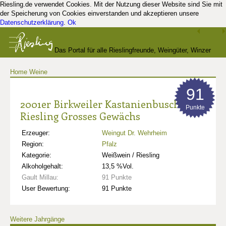
Riesling.de verwendet Cookies. Mit der Nutzung dieser Website sind Sie mit
der Speicherung von Cookies einverstanden und akzeptieren unsere
Datenschutzerklärung
.
Ok
Das Portal für alle Rieslingfreunde, Weingüter, Winzer
Home
Weine
und Kenner
91
2001er Birkweiler Kastanienbusch
Punkte
Riesling Grosses Gewächs
Erzeuger:
Weingut Dr. Wehrheim
Region:
Pfalz
Kategorie:
Weißwein / Riesling
Alkoholgehalt:
13,5 %Vol.
Gault Millau:
91 Punkte
User Bewertung:
91 Punkte
Weitere Jahrgänge