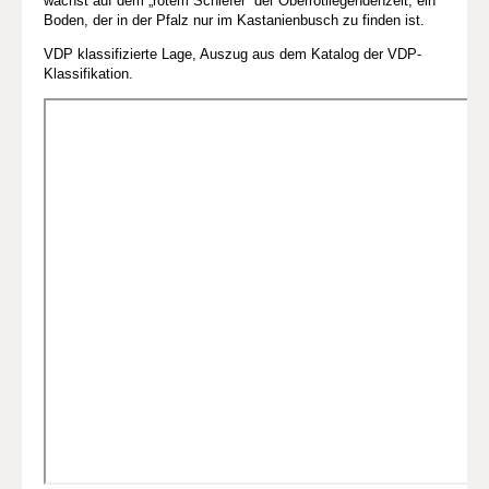
wächst auf dem „rotem Schiefer“ der Oberrotliegendenzeit, ein
Boden, der in der Pfalz nur im Kastanienbusch zu finden ist.
VDP klassifizierte Lage, Auszug aus dem Katalog der VDP-
Klassifikation.